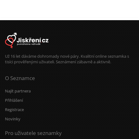
Už 16 let dáváme dohromady nové páry. Kvalitní online seznamka s
tisíci prověřenými uživateli. Seznámení zábavně a aktivně.
O Seznamce
Najít partnera
Přihlášení
Registrace
Novinky
Pro uživatele seznamky