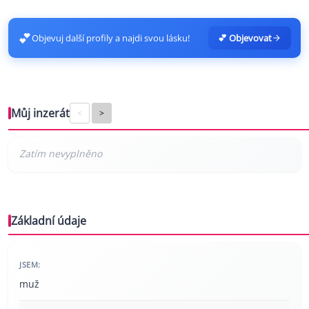
💕
Objevuj další profily a najdi svou lásku!
💕 Objevovat
Můj inzerát
<
>
Základní údaje
JSEM:
muž