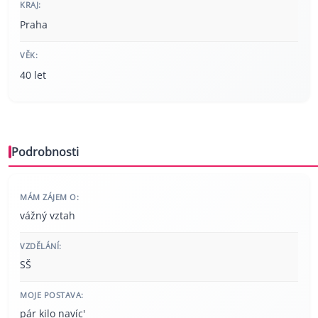
KRAJ:
Praha
VĚK:
40 let
Podrobnosti
MÁM ZÁJEM O:
vážný vztah
VZDĚLÁNÍ:
SŠ
MOJE POSTAVA:
pár kilo navíc'