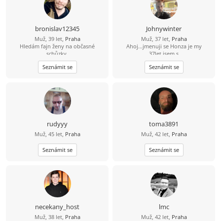
bronislav12345
Johnywinter
Muž, 39 let,
Praha
Muž, 37 let,
Praha
Hledám fajn ženy na občasné
Ahoj...jmenuji se Honza je my
schůzky.
37let,jsem s
prahy,svobodný,bezdětní. Touto
Seznámit se
Seznámit se
cestou bych se rad seznámil se
sympatickou slečnou/ženou která vi
co chce a myslí to s tím seznamenim
vážně a nechce si jen dopisovat ale
chce a je ochotná vyměnit písmenka
za realné/osobní seznámení. Pokud
ještě existuje slečna/žena která má
stejný pohled a názor na věc, tak
rudyyy
toma3891
budu moc rád když my napíšeš a
Muž, 45 let,
Praha
Muž, 42 let,
Praha
třeba se domluvíme rovnou na
schůzce nebo si vyměníme kontakt.
Seznámit se
Každopádně mé Tel.číslo 735731152.
Seznámit se
Stačí napsat a ja se ozvu...:-))...
necekany_host
lmc
Muž, 38 let,
Praha
Muž, 42 let,
Praha