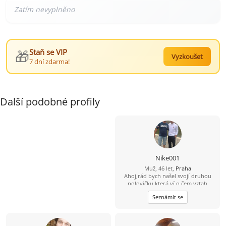
🎁
Staň se VIP
Vyzkoušet
7 dní zdarma!
Další podobné profily
Nike001
Muž, 46 let,
Praha
Ahoj,rád bych našel svojí druhou
polovičku,která ví o čem vztah
je,která ví co je upřímnost,věrnost a
Seznámit se
láska jeden k druhému,ale
přestávám věřit že existuje