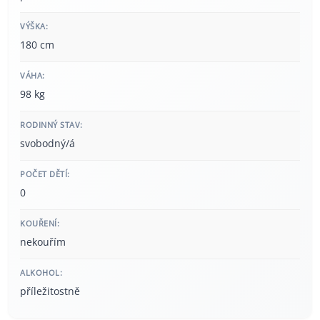
VÝŠKA:
180 cm
VÁHA:
98 kg
RODINNÝ STAV:
svobodný/á
POČET DĚTÍ:
0
KOUŘENÍ:
nekouřím
ALKOHOL:
příležitostně