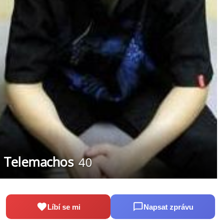
Telemachos
40
Líbí se mi
Napsat zprávu