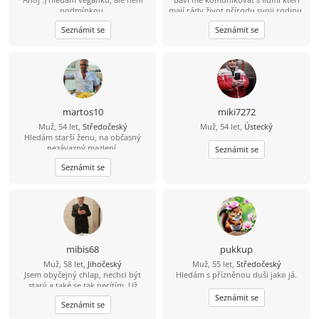
podmínkou.
mají rády život přírodu svoji rodinu.
Mám rád činnost která potěší
Seznámit se
Seznámit se
pomůže....
martos10
miki7272
Muž, 54 let,
Středočeský
Muž, 54 let,
Ústecký
Hledám starší ženu, na občasný
nezávazný mazlení.
Seznámit se
Seznámit se
mibis68
pukkup
Muž, 58 let,
Jihočeský
Muž, 55 let,
Středočeský
Jsem obyčejný chlap, nechci být
Hledám s přízněnou duši jako já.
starý a také se tak necítím. Už
dlouho jsem někomu neřekl
Seznámit se
Seznámit se
"miláčku, lásko". Chtěl bych poznat
spíše štíhlou ženu, která by to chtěla