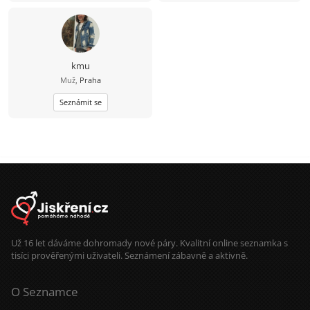
slyšet a které bych stál za to, abych
to i já slyšel iod ní. Jinak dílna,
zahrádka, dům, kolo, voda,
houbaření, cross golf, trochu tanec,
hudba, atd.
kmu
Muž,
Praha
Seznámit se
Už 16 let dáváme dohromady nové páry. Kvalitní online seznamka s
tisíci prověřenými uživateli. Seznámení zábavně a aktivně.
O Seznamce