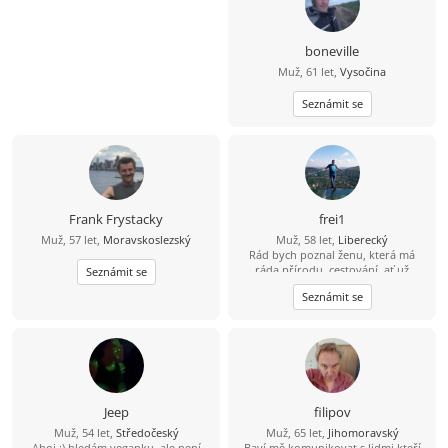
boneville
Muž, 61 let,
Vysočina
Seznámit se
Frank Frystacky
frei1
Muž, 57 let,
Moravskoslezský
Muž, 58 let,
Liberecký
Rád bych poznal ženu, která má
ráda přírodu, cestování, ať už
Seznámit se
obytným autem, na motorce, na
Seznámit se
kole a nebo výlet pěšky. Ráda zajde
do kina. Nebo na dovolenou k moři.
Možností je mnoho.
Jeep
filipov
Muž, 54 let,
Středočeský
Muž, 65 let,
Jihomoravský
Ahoj :) hledám veganku, ale není
Baví mě komunikovat s lidmi kteří