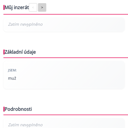
Můj inzerát
<
>
Základní údaje
JSEM:
muž
Podrobnosti