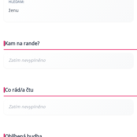
HLEDÁM:
ženu
Kam na rande?
Co rád/a čtu
Oblíbená hudba