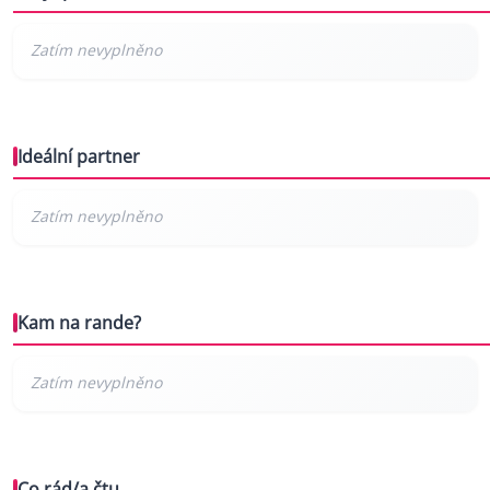
Ideální partner
Kam na rande?
Co rád/a čtu