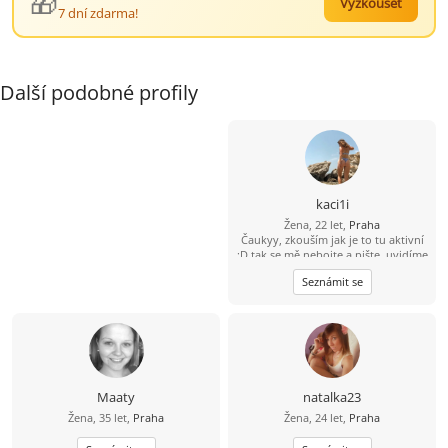
🎁
Vyzkoušet
7 dní zdarma!
Další podobné profily
kaci1i
Žena, 22 let,
Praha
Čaukyy, zkouším jak je to tu aktivní
:D tak se mě nebojte a pište, uvidíme
kam nás to dostane dál
Seznámit se
Maaty
natalka23
Žena, 35 let,
Praha
Žena, 24 let,
Praha