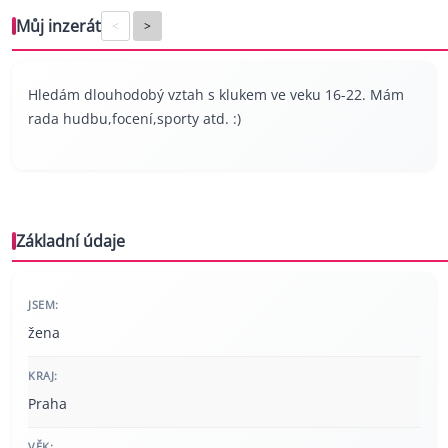
Můj inzerát
<
>
Hledám dlouhodobý vztah s klukem ve veku 16-22. Mám
rada hudbu,focení,sporty atd. :)
Základní údaje
JSEM:
žena
KRAJ:
Praha
VĚK: