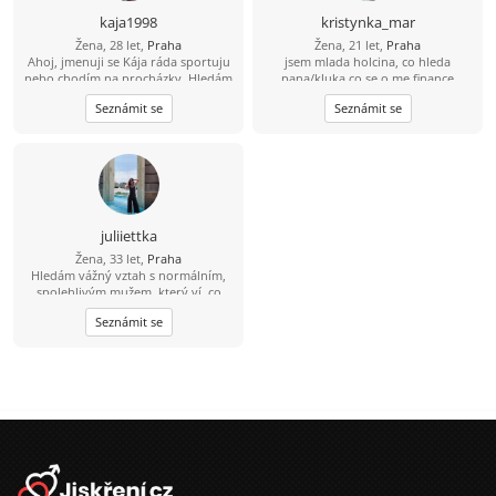
kaja1998
kristynka_mar
Žena, 28 let,
Praha
Žena, 21 let,
Praha
Ahoj, jmenuji se Kája ráda sportuju
jsem mlada holcina, co hleda
nebo chodím na procházky. Hledám
pana/kluka co se o me finance
někoho na dopisování výměnu
postara
Seznámit se
Seznámit se
fotek, ale když padne jiskra ráda to
povýším
juliiettka
Žena, 33 let,
Praha
Hledám vážný vztah s normálním,
spolehlivým mužem, který ví, co
chce, a stojí o upřímné seznámení.
Seznámit se
Nehledám hry ani krátkodobé
známosti, ale něco opravdového a
stabilního