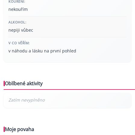
KOUŘENÍ:
nekouřím
ALKOHOL:
nepiji vůbec
V CO VĚŘÍM:
v náhodu a lásku na první pohled
Oblíbené aktivity
Moje povaha