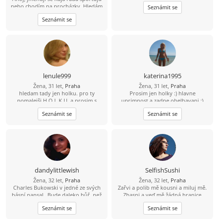
nebo chodím na procházky. Hledám
Seznámit se
někoho na dopisování výměnu
Seznámit se
fotek, ale když padne jiskra ráda to
povýším
lenule999
katerina1995
Žena, 31 let,
Praha
Žena, 31 let,
Praha
hledam tady jen holku. pro ty
Prosim jen holky :) hlavne
pomalejši H O L K U. a prosim s
uprimnost a zadne obelhavani :)
fotkou
Seznámit se
Seznámit se
dandylittlewish
SelfishSushi
Žena, 32 let,
Praha
Žena, 32 let,
Praha
Charles Bukowski v jedné ze svých
Zařvi a polib mě kousni a miluj mě.
básní napsal „Bude daleko hůř, než
Zhasni a veď mě žádná hranice
je. A taky daleko líp. Já si počkám.“ I
neexistuje
Seznámit se
Seznámit se
já si počkám. Miluju film, divadlo,
hudbu, básně, kávu, noc,