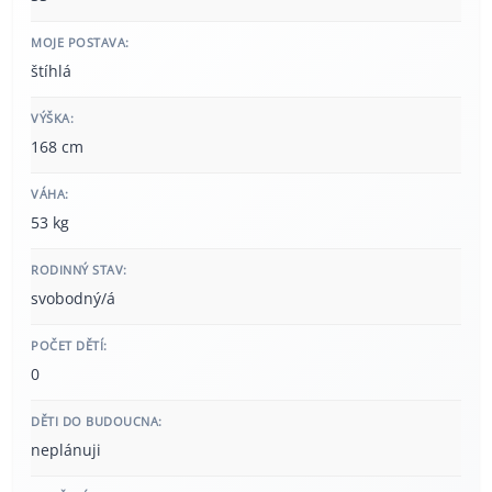
MOJE POSTAVA:
štíhlá
VÝŠKA:
168 cm
VÁHA:
53 kg
RODINNÝ STAV:
svobodný/á
POČET DĚTÍ:
0
DĚTI DO BUDOUCNA:
neplánuji