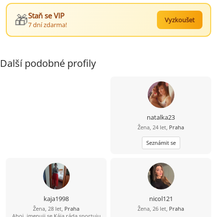
🎁
Staň se VIP
Vyzkoušet
7 dní zdarma!
Další podobné profily
natalka23
Žena, 24 let,
Praha
Seznámit se
kaja1998
nicol121
Žena, 28 let,
Praha
Žena, 26 let,
Praha
Ahoj, jmenuji se Kája ráda sportuju