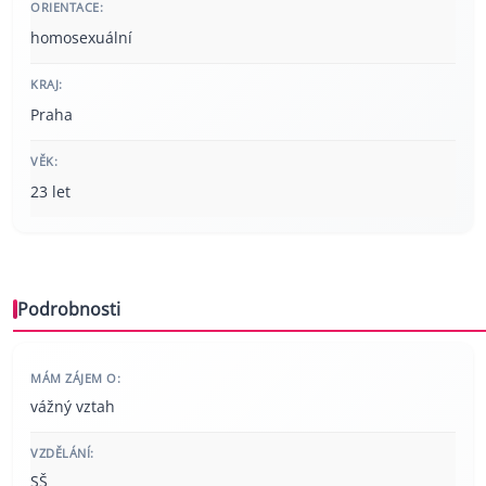
ORIENTACE:
homosexuální
KRAJ:
Praha
VĚK:
23 let
Podrobnosti
MÁM ZÁJEM O:
vážný vztah
VZDĚLÁNÍ:
SŠ