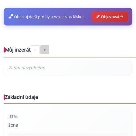
💕
Objevuj další profily a najdi svou lásku!
💕 Objevovat
Můj inzerát
<
>
Základní údaje
JSEM:
žena