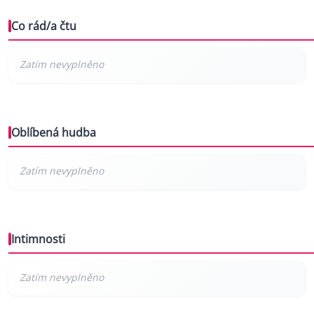
Co rád/a čtu
Oblíbená hudba
Intimnosti