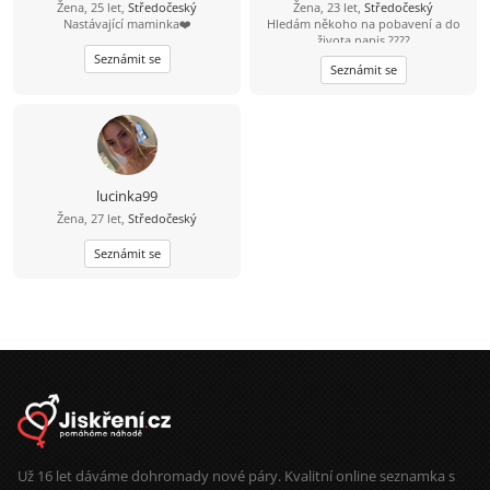
Žena, 25 let,
Středočeský
Žena, 23 let,
Středočeský
Nastávající maminka❤️
Hledám někoho na pobavení a do
života napis ????
Seznámit se
Seznámit se
lucinka99
Žena, 27 let,
Středočeský
Seznámit se
Už 16 let dáváme dohromady nové páry. Kvalitní online seznamka s