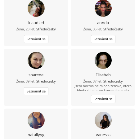
Takže se ze začátku považuji za
introverta , ale postupem času jsem
opravdu šílený člověk a myslím, že
se mnou opravdu nuda není . Není
problém si později poslat fotky nebo
klaudied
annda
zajít spolu ven????
Žena, 23 let,
Středočeský
Žena, 35 let,
Středočeský
Seznámit se
Seznámit se
sharene
Elisebah
Žena, 39 let,
Středočeský
Žena, 37 let,
Středočeský
Jsem normalne mlada zenska, ktera
hleda chlapa, ve kterem by mela
Seznámit se
oporu a byla mu zivotni partnerkou.
Seznámit se
Vek je jen udaj v kalendari a pres sva
nizka leta, toho mam za sebou zazito
hodne spatneho a jsem vdecna za
kazdy krasny okamzik.
natallyyg
vanesss