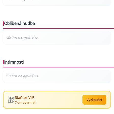
Oblíbená hudba
Intimnosti
🎁
Staň se VIP
Vyzkoušet
7 dní zdarma!