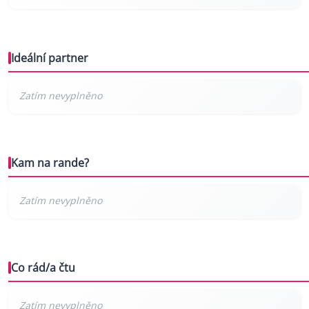
Ideální partner
Kam na rande?
Co rád/a čtu