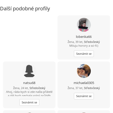
Další podobné profily
lobenka66
Žena, 39 let,
Středočeský
Miluju horory a sci-fi:)
Seznámit se
natsu68
michaela0305
Žena, 24 let,
Středočeský
Žena, 37 let,
Středočeský
Ahoj, ráda bych si zde našla přátelé
a dál bych nechala volný průběh
Seznámit se
tomu ,co by z toho nakonec mohlo
Seznámit se
být ..Ráda poznávám nové lidi ,
avšak má důvěra se buduje k
druhým lidem opravdu pomalu.