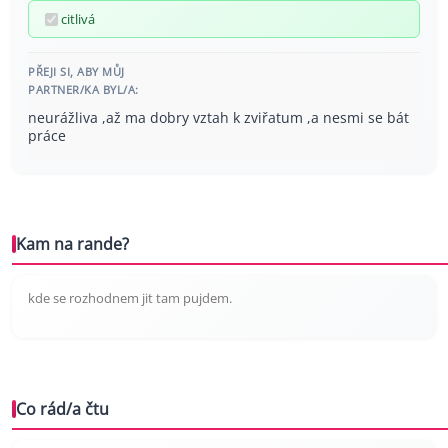
citlivá
PŘEJI SI, ABY MŮJ
PARTNER/KA BYL/A:
neurážliva ,až ma dobry vztah k zviřatum ,a nesmi se bát
práce
Kam na rande?
kde se rozhodnem jit tam pujdem.
Co rád/a čtu