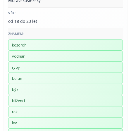
Moravskoslezský
VĚK:
od 18 do 23 let
ZNAMENÍ:
kozoroh
vodnář
ryby
beran
býk
blíženci
rak
lev