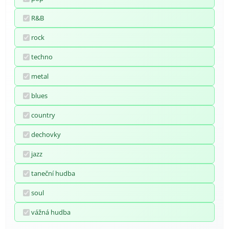
R&B
rock
techno
metal
blues
country
dechovky
jazz
taneční hudba
soul
vážná hudba