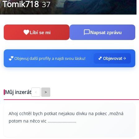
Tomik718
37
Líbí se mi
Napsat zprávu
💕
Objevuj další profily a najdi svou lásku!
💕 Objevovat
Můj inzerát
<
>
Ahoj cchtěl bych potkat nejakou divku na pokec ,možná
potom na něco vic .......................