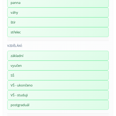
panna
váhy
štír
střelec
VZDĚLÁNÍ:
základní
vyučen
SŠ
VŠ - ukončeno
VŠ - studuji
postgraduál