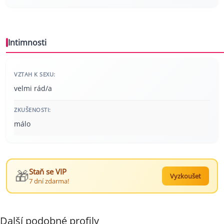
Intimnosti
VZTAH K SEXU:
velmi rád/a
ZKUŠENOSTI:
málo
🎁
Staň se VIP
Vyzkoušet
7 dní zdarma!
Další podobné profily