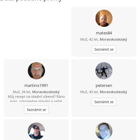
mates84
Muž, 42 let,
Moravskoslezský
Seznámit se
martino1991
petersen
Muž, 34 let,
Moravskoslezský
Muž, 43 let,
Moravskoslezský
Můj recept na ideální víkend? Ráno
kolo, odpoledne plavání a večer
Seznámit se
skvělá večeře. Výhoda pro tebe:
Seznámit se
uvařím ji já. Když zrovna nejsem v
kuchyni, dost možná mě najdeš s
prutem u vody nebo někde na
horách :). Hledám životní
partnerku.Umíš ocenit muže, co umí
uvařit i něco jiného než čaj a
instantní polévku? ????“