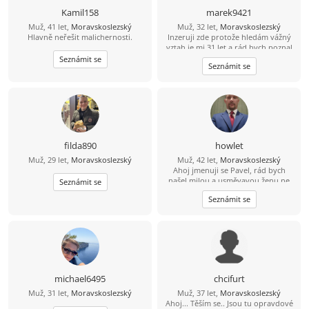
Kamil158
marek9421
Muž, 41 let,
Moravskoslezský
Muž, 32 let,
Moravskoslezský
Hlavně neřešit malichernosti.
Inzeruji zde protože hledám vážný
vztah je mi 31 let a rád bych poznal
tu pravou. Abych byl řekl pravdu
Seznámit se
Seznámit se
mám epilepsii od 15 let takže bydlím
s mamkou v Havířově nemějte mi to
za zlé. Takže prosím jen ty co to
myslí vážně. Jinak mezi mé koníčky
patří čtení mangy a anime občas
pečení (hlavně sladkého) Pokud jsi
člověk s kterým se dá sednout
normálně se sním bavit smát a
filda890
howlet
budovat vztah budu rád za tvou
Muž, 29 let,
Moravskoslezský
Muž, 42 let,
Moravskoslezský
odpověď.
Ahoj jmenuji se Pavel, rád bych
našel milou a usměvavou ženu ne
Seznámit se
jen na pokec ale pokud možno i na
Seznámit se
vážný vztah mezi 26 a 49 lety, pokud
budeš chtít ozvi se, budu moc rád
michael6495
chcifurt
Muž, 31 let,
Moravskoslezský
Muž, 37 let,
Moravskoslezský
Ahoj... Těším se.. Jsou tu opravdové