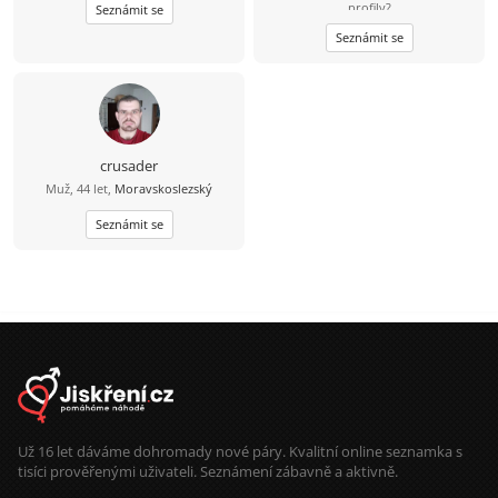
profily?
Seznámit se
Seznámit se
crusader
Muž, 44 let,
Moravskoslezský
Seznámit se
Už 16 let dáváme dohromady nové páry. Kvalitní online seznamka s
tisíci prověřenými uživateli. Seznámení zábavně a aktivně.