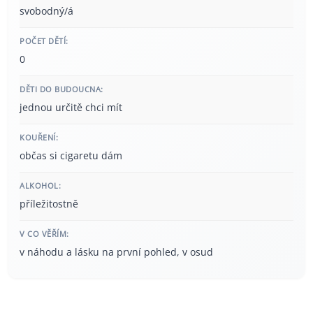
svobodný/á
POČET DĚTÍ:
0
DĚTI DO BUDOUCNA:
jednou určitě chci mít
KOUŘENÍ:
občas si cigaretu dám
ALKOHOL:
příležitostně
V CO VĚŘÍM:
v náhodu a lásku na první pohled, v osud