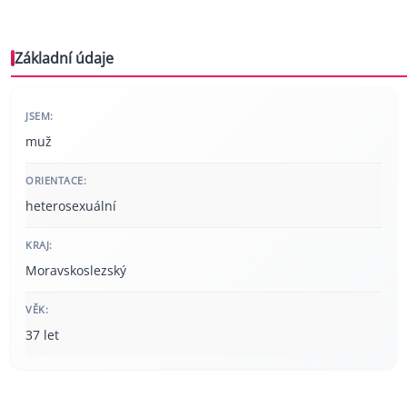
Základní údaje
JSEM:
muž
ORIENTACE:
heterosexuální
KRAJ:
Moravskoslezský
VĚK:
37 let