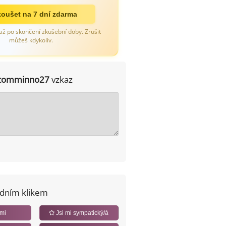
oušet na 7 dní zdarma
až po skončení zkušební doby. Zrušit
můžeš kdykoliv.
tomminno27
vzkaz
edním klikem
 mi
Jsi mi sympatický/á