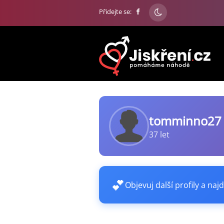
Přidejte se:
tomminno27
37 let
💕
Objevuj další profily a najd