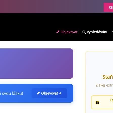
RE
💕 Objevovat
Vyhledávání
Staň
Získej ext
i svou lásku!
💕 Objevovat
T