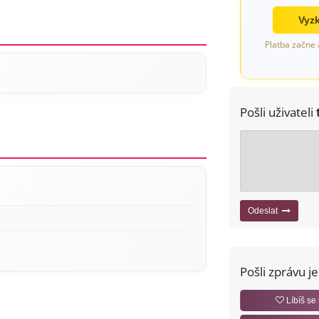
Vyzk
Platba začne 
Pošli uživateli
Odeslat
Pošli zprávu j
Líbíš se