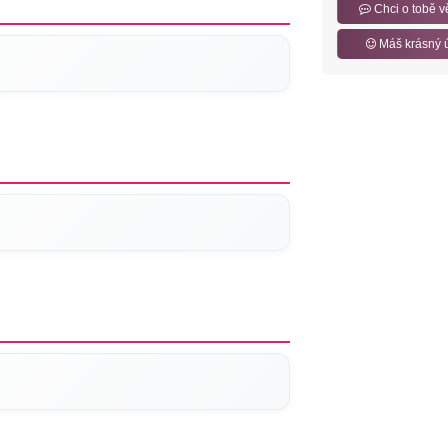
Chci o tobě v
Máš krásný 