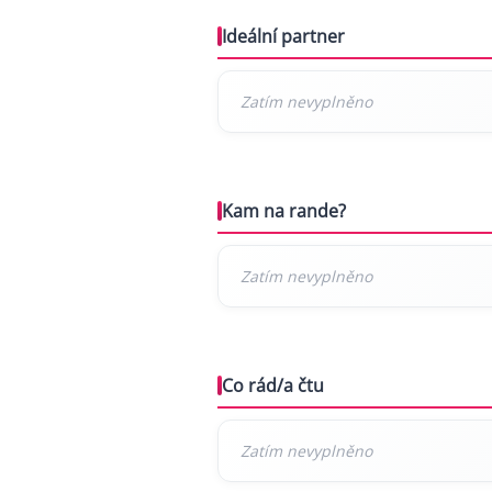
Ideální partner
Kam na rande?
Co rád/a čtu