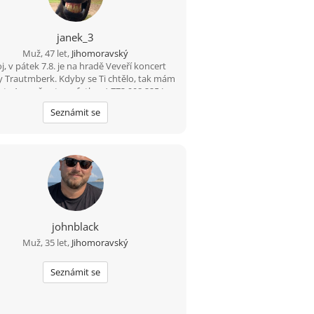
janek_3
Muž, 47 let,
Jihomoravský
j, v pátek 7.8. je na hradě Veveří koncert
y Trautmberk. Kdyby se Ti chtělo, tak mám
ts Appu čerstvou fotku :-) 773 908 225 Jan
Seznámit se
johnblack
Muž, 35 let,
Jihomoravský
Seznámit se