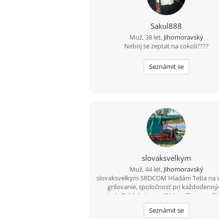
Sakul888
Muž, 38 let,
Jihomoravský
Neboj se zeptat na cokoli????
Seznámit se
slovaksvelkym
Muž, 44 let,
Jihomoravský
slovaksvelkym SRDCOM Hladám Teba na v
grilovanie, spoločnosť pri každodenn
veciach. Zablokuje ma IBA jeptiška so zašito
Neopakujem po ostatných, LEBO VŠETCI. 
Seznámit se
bez škrabkacieho mobilu, faceboku, vak