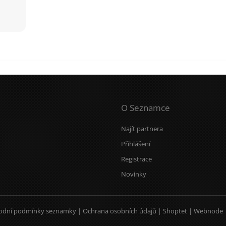
O Seznamce
Najít partnera
Přihlášení
Registrace
Novinky
odní podmínky seznamky
|
Ochrana osobních údajů
|
Shoptet
|
Webnode