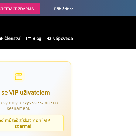
GISTRACE ZDARMA
|
Přihlásit se
Členství
Blog
Nápověda
 se VIP uživatelem
ra výhody a zvýš své šance na
seznámení.
eď můžeš získat 7 dní VIP
zdarma!