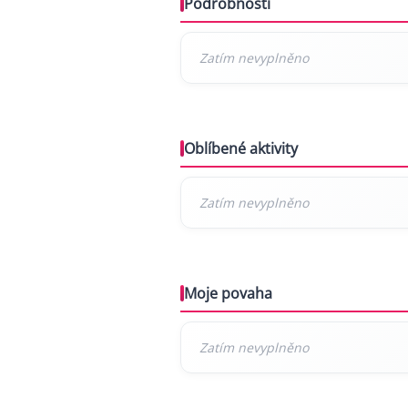
Podrobnosti
Oblíbené aktivity
Moje povaha