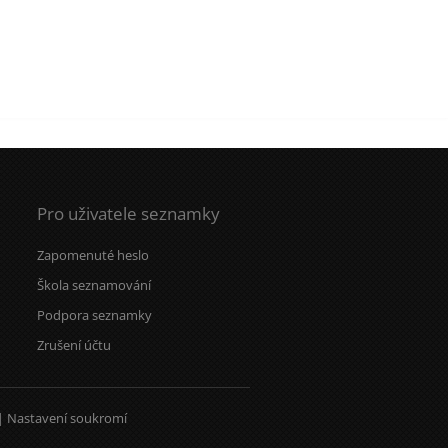
Pro uživatele seznamky
Zapomenuté heslo
Škola seznamování
Podpora seznamky
Zrušení účtu
|
Nastavení soukromí