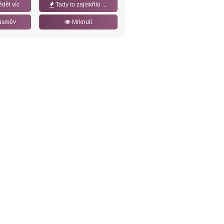
ědět víc
Tady to zajiskřilo ...
úsměv
Mrknutí