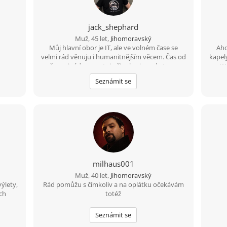
jack_shephard
Muž, 45 let,
Jihomoravský
Můj hlavní obor je IT, ale ve volném čase se
Aho
velmi rád věnuju i humanitnějším věcem. Čas od
kapel
času si rád zasportuju či zahraju na kytaru.
na Wa
Hledám někoho sympatického s trochou
Seznámit se
rozhledu, aby jsme si měli o čem povídat. :)
milhaus001
Muž, 40 let,
Jihomoravský
ýlety,
Rád pomůžu s čímkoliv a na oplátku očekávám
ých
totéž
u ... .
Žijem
Seznámit se
cíne