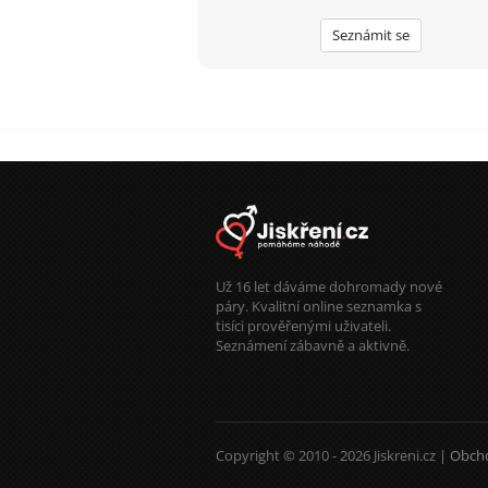
Seznámit se
Už 16 let dáváme dohromady nové
páry. Kvalitní online seznamka s
tisíci prověřenými uživateli.
Seznámení zábavně a aktivně.
Copyright © 2010 - 2026 Jiskreni.cz |
Obch