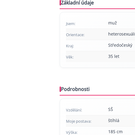
Základní údaje
muž
Jsem:
heterosexuál
Orientace:
Středočeský
Kraj:
35 let
Věk:
Podrobnosti
SŠ
Vzdělání:
štíhlá
Moje postava:
185 cm
Výška: