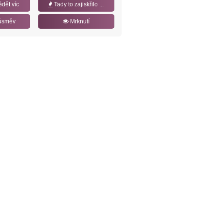
ědět víc
Tady to zajiskřilo ...
úsměv
Mrknutí