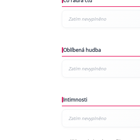
Co rád/a čtu
Oblíbená hudba
Intimnosti