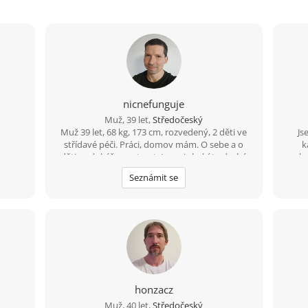
nicnefunguje
Muž, 39 let,
Středočeský
Muž 39 let, 68 kg, 173 cm, rozvedený, 2 děti ve
Js
střídavé péči. Práci, domov mám. O sebe a o
k
děti se dokážu postarat. Jen mi chybí ta druhá
poho
sympatická polovička, ženského pohlaví.
Hle
Seznámit se
obyč
honzacz
Muž, 40 let,
Středočeský