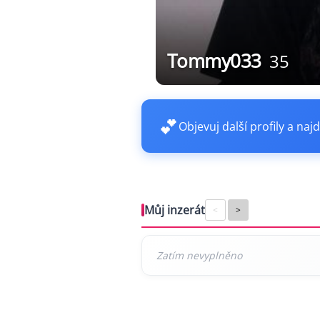
Tommy033
35
💕
Objevuj další profily a najd
Můj inzerát
<
>