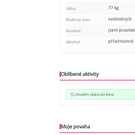
77 kg
Váha:
svobodný/á
Rodinný stav:
jsem pravide
Kouření:
příležitostně
Alkohol:
Oblíbené aktivity
chodím rád/a do kina
Moje povaha