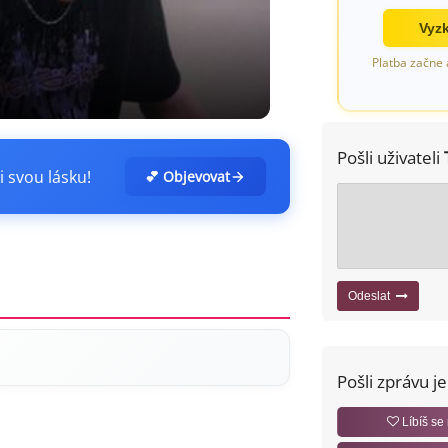
Vyzk
Platba začne 
Pošli uživateli
i svou lásku!
💕 Objevovat
Odeslat
Pošli zprávu j
Líbíš se