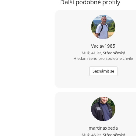
Další podobné profily
Vaclav1985
Muž, 41 let,
Středočeský
Hledám ženu pro společné chvíle
Seznámit se
martinaxbeda
Muž, 46 let,
Středočeský