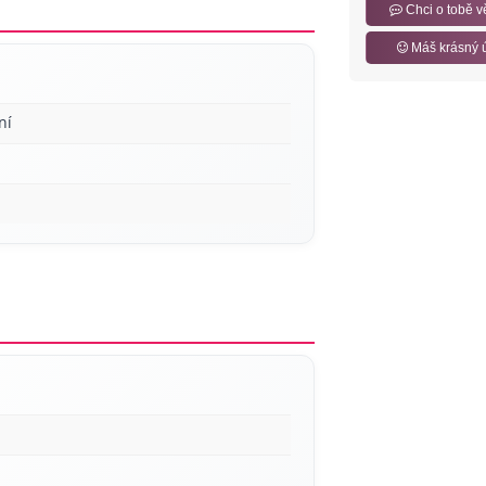
Chci o tobě v
Máš krásný 
ní