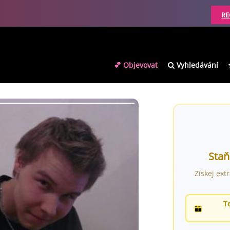
RE
💕 Objevovat
Vyhledávání
Staň
Získej ext
T