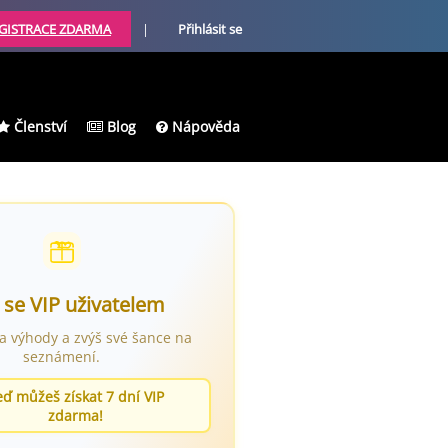
GISTRACE ZDARMA
|
Přihlásit se
Členství
Blog
Nápověda
 se VIP uživatelem
ra výhody a zvýš své šance na
seznámení.
eď můžeš získat 7 dní VIP
zdarma!