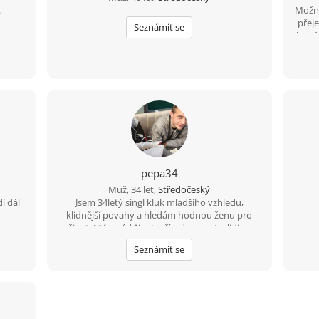
.
Možná
přeje
Seznámit se
který
pepa34
Muž, 34 let,
Středočeský
í dál
Jsem 34letý singl kluk mladšího vzhledu,
klidnější povahy a hledám hodnou ženu pro
život. Mám rád život, přírodu, sport a lidi se
smyslem pro humor. Hledáš partnera s
Seznámit se
otevřeným srdcem na celý život? Tak se mi
prosím ozvi kdykoliv. Omlouvám se, ale na
nabídky starších žen přes 35 nereaguji.....