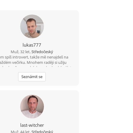
lukas777
Muž, 32 let,
Středočeský
em spíš introvert, takže mě nenajdeš na
aždém večírku. Mnohem raději si užiju
dový večer, procházku nebo hezký výlet.
dám holku, se kterou nám bude dobře i v
Seznámit se
ejných chvílích. Když si budeme rozumět,
všechno ostatní přijde samo
last-witcher
Muž, 44 let,
Středočeský