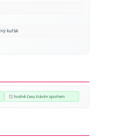
lný kuřák
hodně času trávím sportem