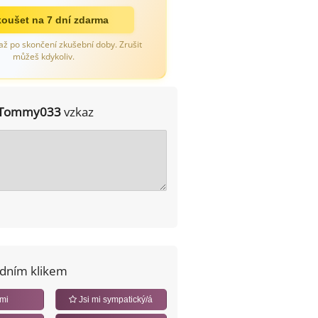
oušet na 7 dní zdarma
až po skončení zkušební doby. Zrušit
můžeš kdykoliv.
Tommy033
vzkaz
edním klikem
 mi
Jsi mi sympatický/á