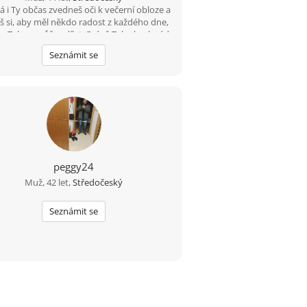
 i Ty občas zvedneš oči k večerní obloze a
š si, aby měl někdo radost z každého dne,
 s Tebou může sdílet. Právě Tebe bych rád
poznal.
Seznámit se
peggy24
Muž, 42 let,
Středočeský
Seznámit se