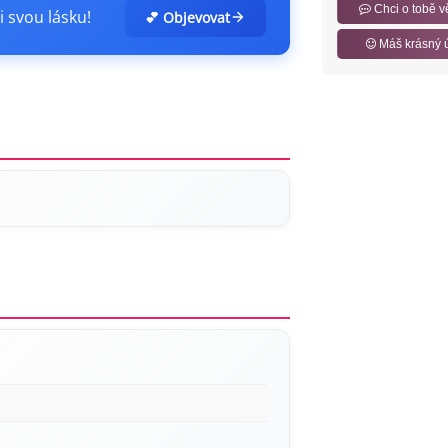
Chci o tobě v
i svou lásku!
💕 Objevovat
Máš krásný 