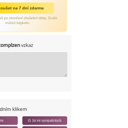
oušet na 7 dní zdarma
až po skončení zkušební doby. Zrušit
můžeš kdykoliv.
tomplzen
vzkaz
edním klikem
 mi
Jsi mi sympatický/á