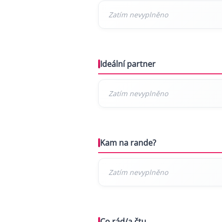
Ideální partner
Kam na rande?
Co rád/a čtu