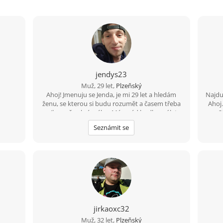
jendys23
Muž, 29 let,
Plzeňský
Ahoj! Jmenuju se Jenda, je mi 29 let a hledám
Najdu 
ženu, se kterou si budu rozumět a časem třeba
Ahoj
vznikne něco krásného. Mám rád hudbu, výlety,
2
upřímnost a smysl pro humor. Nehledám
p
Seznámit se
dokonalost, ale někoho, kdo je sám sebou, umí
nep
se zasmát a má chuť poznat někoho nového.
Pl
Pokud máš ráda pohodové povídání, společné
hod
zážitky a věříš, že nejlepší vztahy začínají
nev
obyčejnou zprávou, budu rád, když se ozveš.
naj
jirkaoxc32
Muž, 32 let,
Plzeňský