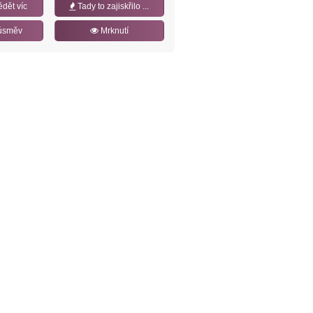
ědět víc
Tady to zajiskřilo ...
úsměv
Mrknutí