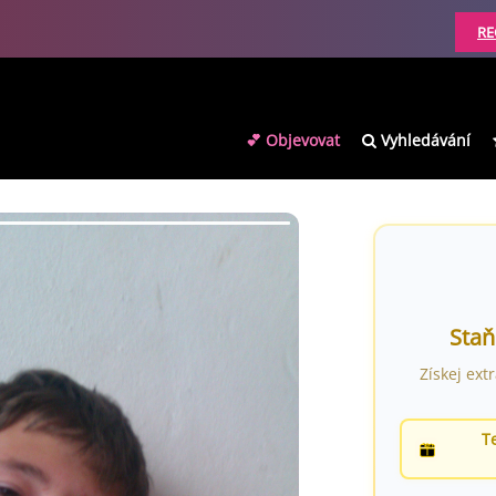
RE
💕 Objevovat
Vyhledávání
Staň
Získej ext
T