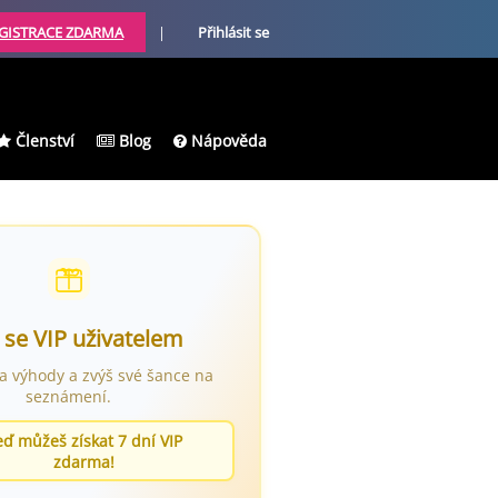
GISTRACE ZDARMA
|
Přihlásit se
Členství
Blog
Nápověda
 se VIP uživatelem
ra výhody a zvýš své šance na
seznámení.
eď můžeš získat 7 dní VIP
zdarma!