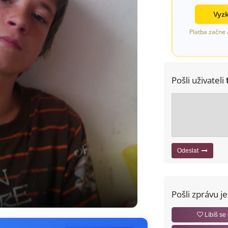
Vyzk
Platba začne 
Pošli uživateli
Odeslat
Pošli zprávu j
Líbíš se