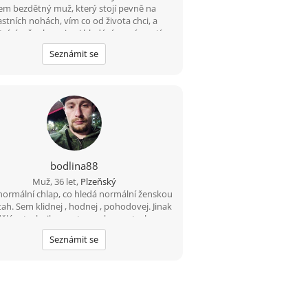
sem bezdětný muž, který stojí pevně na
astních nohách, vím co od života chci, a
trácím čas hrami ani hledáním známostí.
ám bezdětnou a sebevědomou ženu do 35
Seznámit se
z Plzně nebo blízkého okolí, která touží po
tečném vztahu, má jiskru v očích, vlastní
ázor a chce mít vlastní rodinu. Oceňuji
nost, vzájemný respekt, věrnost a důvěru,
pnost být si oporou v každé chvíli. Pokud
dáš opravdový vztah a ne jen dopisování,
budu rád když se ozveš.
bodlina88
Muž, 36 let,
Plzeňský
normální chlap, co hledá normální ženskou
tah. Sem klidnej , hodnej , pohodovej. Jinak
dělám technika na stage a konzertech.
Seznámit se