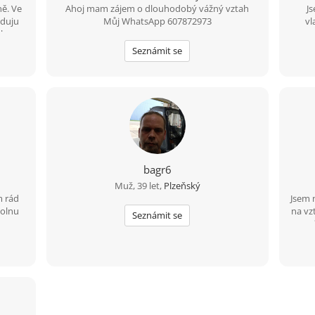
ně. Ve
Ahoj mam zájem o dlouhodobý vážný vztah
J
eduju
Můj WhatsApp 607872973
vl
vkou,
nez
y po
Hled
Seznámit se
h.
let 
sku
n
upřím
scho
hle
bagr6
Muž, 39 let,
Plzeňský
m rád
Jsem 
volnu
na vz
Seznámit se
 na
rá ví,
h.