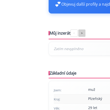
💕
Objevuj další profily a najd
Můj inzerát
<
>
Základní údaje
muž
Jsem:
Plzeňský
Kraj:
29 let
Věk: