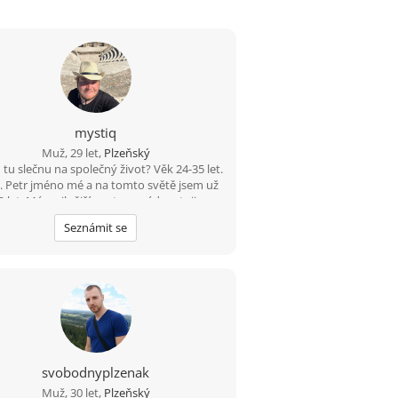
mystiq
Muž, 29 let,
Plzeňský
tu slečnu na společný život? Věk 24-35 let.
.. Petr jméno mé a na tomto světě jsem už
9 let. Mám silnější postavu, rád cestuji,
řevážně po Řeckých ostrovech, taktéž
Seznámit se
ohrdnu procházkou v přírodě. Bydlím v
zni. Jsem věrný, upřímný a někdy až moc
ný Nikdy jsem seznamku nezkoušel, tak
ím, co od toho očekávat, ale třeba tady
du nějakou slečnu. Budu se těšit na tvojí
zprávu.
svobodnyplzenak
Muž, 30 let,
Plzeňský