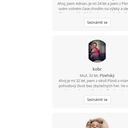
Ahoj, jsem Adrian, je mi 24 let a jsem z Plz
svém volném čase chodím na výlety a sl
filmy a seriály. Rád bych se seznámil s dí
která by se mnou chodila na poznávačk
Seznámit se
památkách a do přírody. Hledám vzta
kobr
Muž, 32 let,
Plzeňský
Ahoj je mi 32 let, jsem z okolí Plzně a má
pohodový život bez zbytečných her. Ve 
rád vyrazím na výlet, do přírody nebo
procházku. Hledám sympatickou ženu, kte
Seznámit se
co chce, a chtěla by časem hezký vzta