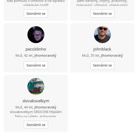
Rád pomůžu s čímkoliv a na oplátku
Jsem šikovný, chytrý, pracovitý,
očekávám totéž
tolerantní, všímavý, ohleduplný,
slušně vychovaný muž, kterých je na
Seznámit se
Seznámit se
světě nezadaných málo :-). Mám rád
procházky v přírodě, cestování,
četbu a focení. Hledám vážný vztah a
věřím, že bych se mohl hodit
sympatické usměvavé ženě štíhlé
nebo normální postavy, nejlépe s
tmavšími vlasy, hnědýma očima a
radši upovídané ze Znojma nebo
pecoldinho
johnblack
okolí. Pokud chceš, tak se mi ozvi,
Muž, 42 let,
Jihomoravský
Muž, 35 let,
Jihomoravský
setkáme se a uvidíme, jestli přeskočí
jiskra :-).
Seznámit se
Seznámit se
slovaksvelkym
Muž, 44 let,
Jihomoravský
slovaksvelkym SRDCOM Hladám
Teba na výlety, grilovanie,
spoločnosť pri každodenných
Seznámit se
veciach. Zablokuje ma IBA jeptiška so
zašitou ... . Neopakujem po
ostatných, LEBO VŠETCI. Žijem bez