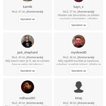
kamilk
kayn_x
Muž, 41 let,
Jihomoravský
Muž, 37 let,
Jihomoravský
Hledám zde ženu/dívku za účelem
navázání přátelského, vážného
Seznámit se
vztahu či nezávazného vztahu (vše
Seznámit se
dle domluvy). Více informací přes
vzkazy.
jack_shephard
myslivec80
Muž, 45 let,
Jihomoravský
Muž, 46 let,
Jihomoravský
Můj hlavní obor je IT, ale ve volném
Můj největší koníček je myslivost,
čase se velmi rád věnuju i
rybaření, kulečník biliard, střelba ze
humanitnějším věcem. Čas od času si
zbraní brokovnice, šipky, šachy
Seznámit se
Seznámit se
rád zasportuju či zahraju na kytaru.
petanque, kostky, mám rád psy,
Hledám někoho sympatického s
zvířata, rád se bavím, tancuji, trochu
trochou rozhledu, aby jsme si měli o
jezdím na kole, mám rád procházky,
čem povídat. :)
výlety. Mám rád dobré jídlo hlavně
maso, piju víno pivo i nějakého
panáčka. Vykládám vtipy, umím si
udělat srandu i ze sebe. Jsem
normální chlap mám rád upřímnost,
milhaus001
kinej
co na srdci to na jazyku, držím slovo,
Muž, 40 let,
Jihomoravský
Muž, 48 let,
Jihomoravský
myslím že jsem férový a rovný chlap.