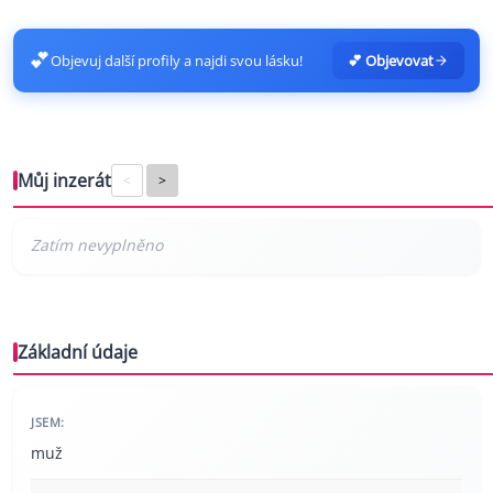
💕
Objevuj další profily a najdi svou lásku!
💕 Objevovat
Můj inzerát
<
>
Základní údaje
JSEM:
muž