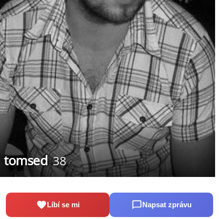
tomsed
38
Líbí se mi
Napsat zprávu