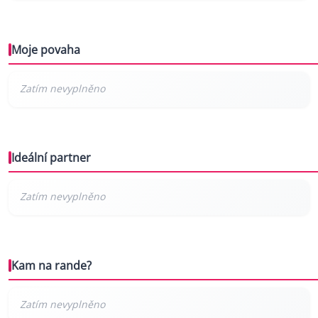
Moje povaha
Ideální partner
Kam na rande?