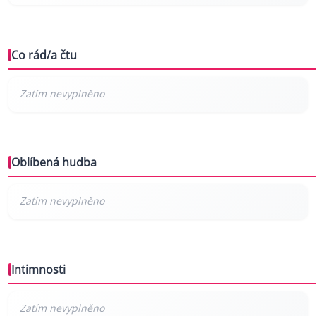
Co rád/a čtu
Oblíbená hudba
Intimnosti