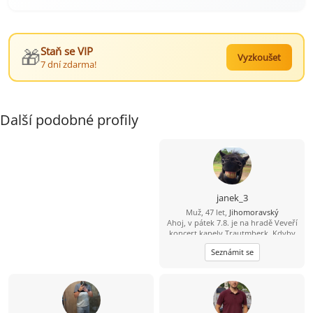
🎁
Staň se VIP
Vyzkoušet
7 dní zdarma!
Další podobné profily
janek_3
Muž, 47 let,
Jihomoravský
Ahoj, v pátek 7.8. je na hradě Veveří
koncert kapely Trautmberk. Kdyby
se Ti chtělo, tak mám na Wats Appu
Seznámit se
čerstvou fotku :-) 773 908 225 Jan