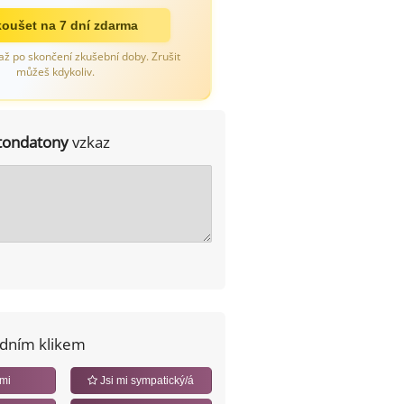
oušet na 7 dní zdarma
až po skončení zkušební doby. Zrušit
můžeš kdykoliv.
tondatony
vzkaz
edním klikem
 mi
Jsi mi sympatický/á