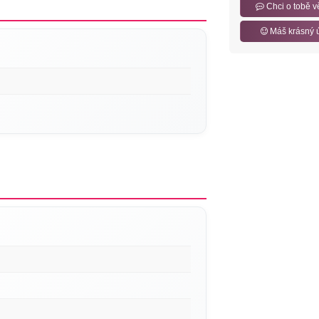
Chci o tobě v
Máš krásný 