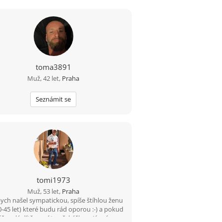
toma3891
Muž, 42 let,
Praha
Seznámit se
tomi1973
Muž, 53 let,
Praha
ych našel sympatickou, spíše štíhlou ženu
0-45 let) které budu rád oporou :-) a pokud
š malé dítě, není to překážkou. Já mám