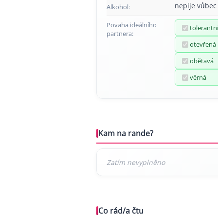
nepije vůbec
Alkohol:
Povaha ideálního
tolerantn
partnera:
otevřená
obětavá
věrná
Kam na rande?
Co rád/a čtu