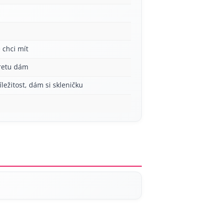
 chci mít
aretu dám
íležitost, dám si skleničku