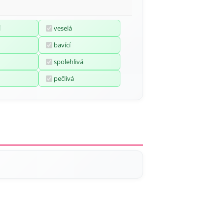
í
veselá
bavící
spolehlivá
pečlivá