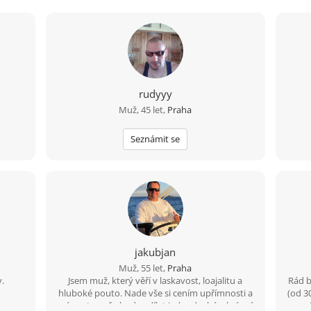
rudyyy
Muž, 45 let,
Praha
Seznámit se
jakubjan
Muž, 55 let,
Praha
.
Jsem muž, který věří v laskavost, loajalitu a
Rád b
hluboké pouto. Nade vše si cením upřímnosti a
(od 3
sním o tom, že budu sdílet jednoduché a krásné
má