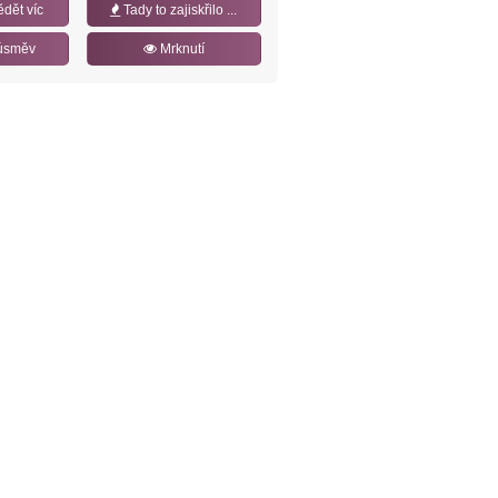
ědět víc
Tady to zajiskřilo ...
úsměv
Mrknutí