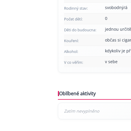
svobodný/á
Rodinný stav:
0
Počet dětí:
jednou určitě
Děti do budoucna:
občas si cig
Kouření:
kdykoliv je př
Alkohol:
v sebe
V co věřím:
Oblíbené aktivity