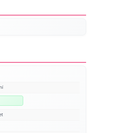
ní
et