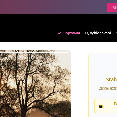
RE
💕 Objevovat
Vyhledávání
Staň
Získej ext
T