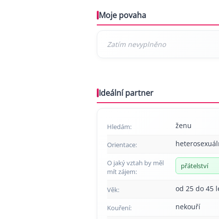
Moje povaha
Ideální partner
ženu
Hledám:
heterosexuál
Orientace:
O jaký vztah by měl
přátelství
mít zájem:
od 25 do 45 l
Věk:
nekouří
Kouření: