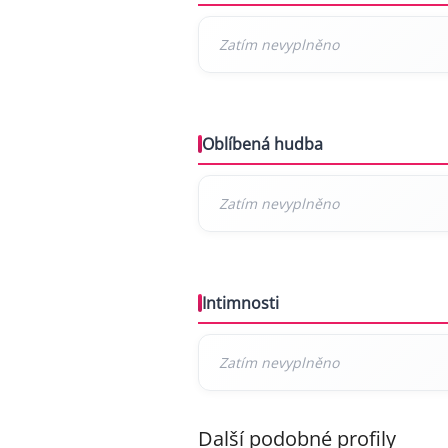
Oblíbená hudba
Intimnosti
Další podobné profily