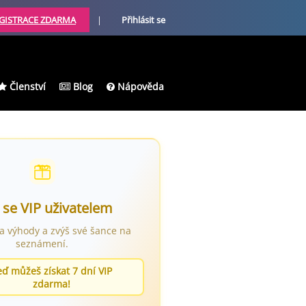
GISTRACE ZDARMA
|
Přihlásit se
Členství
Blog
Nápověda
 se VIP uživatelem
ra výhody a zvýš své šance na
seznámení.
eď můžeš získat 7 dní VIP
zdarma!