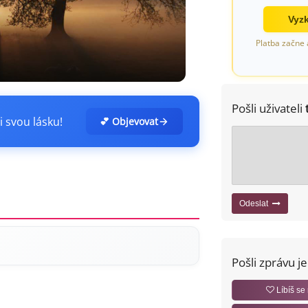
Vyzk
Platba začne 
Pošli uživateli
i svou lásku!
💕 Objevovat
Odeslat
Pošli zprávu j
Líbíš se