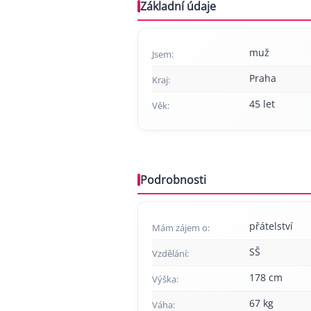
Základní údaje
muž
Jsem:
Praha
Kraj:
45 let
Věk:
Podrobnosti
přátelství
Mám zájem o:
SŠ
Vzdělání:
178 cm
Výška:
67 kg
Váha: