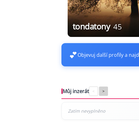
tondatony
45
💕
Objevuj další profily a najd
Můj inzerát
<
>