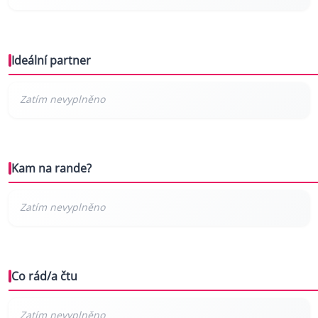
Ideální partner
Kam na rande?
Co rád/a čtu