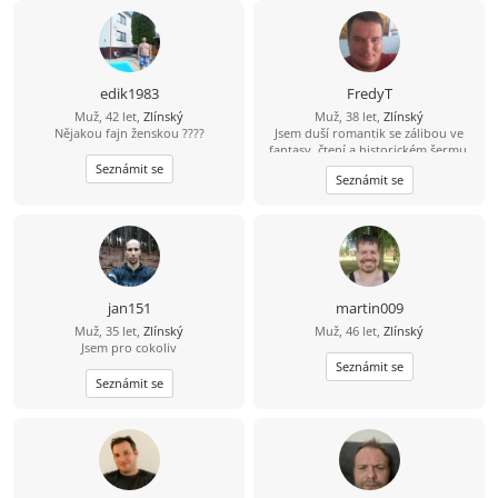
edik1983
FredyT
Muž, 42 let,
Zlínský
Muž, 38 let,
Zlínský
Nějakou fajn ženskou ????
Jsem duší romantik se zálibou ve
fantasy, čtení a historickém šermu.
Rád si zajdu do kina a na různé akce.
Seznámit se
Seznámit se
Nekuřák a pijící jen příležitostně,
nebo lépe nikdy.
jan151
martin009
Muž, 35 let,
Zlínský
Muž, 46 let,
Zlínský
Jsem pro cokoliv
Seznámit se
Seznámit se