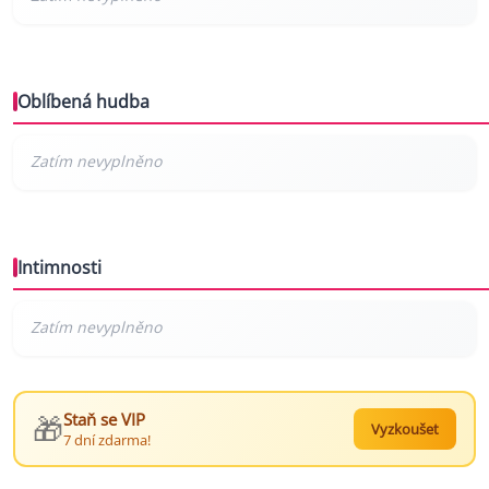
Oblíbená hudba
Intimnosti
🎁
Staň se VIP
Vyzkoušet
7 dní zdarma!