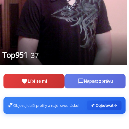
Top951
37
Líbí se mi
Napsat zprávu
💕
Objevuj další profily a najdi svou lásku!
💕 Objevovat