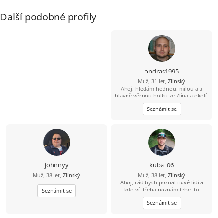
Další podobné profily
ondras1995
Muž, 31 let,
Zlínský
Ahoj, hledám hodnou, milou a a
hlavně věrnou holku ze Zlína a okolí.
Požaduji věk 18-30. Mám rád
Seznámit se
procházky po přírodě posezení u
šálku dobré kávi i čaje. Chci, aby
jsme spolu tahali spolu za jeden
provaz a měli spolu pořád na sebe
dost času. Dej mi vědět, Zda-li tě můj
inzerát zaujal. Klidně mi napiš na
Whatsapp, číslo ti milerád dám.
Napiš na 734116792,hned odepisuji.
johnnyy
kuba_06
Muž, 38 let,
Zlínský
Muž, 38 let,
Zlínský
Ahoj, rád bych poznal nové lidi a
kdo ví, třeba poznám tebe, tu
Seznámit se
pravou...
Seznámit se