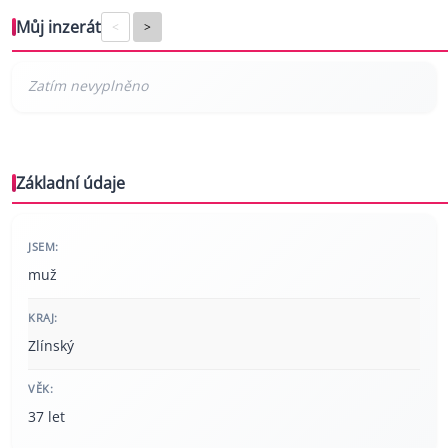
Můj inzerát
<
>
Základní údaje
JSEM:
muž
KRAJ:
Zlínský
VĚK:
37 let