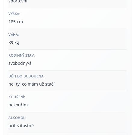
sportovní
VÝŠKA:
185 cm
VÁHA:
89 kg
RODINNÝ STAV:
svobodný/á
DĚTI DO BUDOUCNA:
ne, ty, co mám už stačí
KOUŘENÍ:
nekouřím
ALKOHOL:
příležitostně