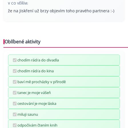
V CO VĚŘÍM:
že na Jiskření už brzy objevím toho pravého partnera :-)
Oblíbené aktivity
chodím rád/a do divadla
chodím rád/a do kina
baví mě procházky v přírodě
tanec je moje vášeň
cestování je moje láska
miluji saunu
odpočívám čtením knih