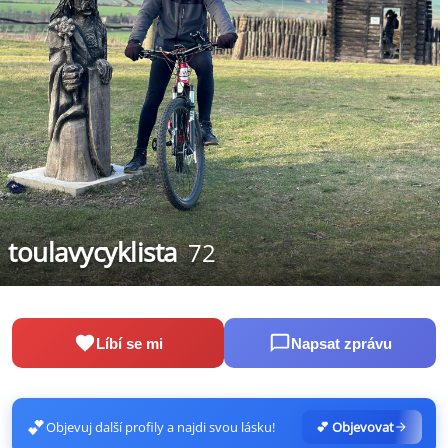
toulavycyklista
72
Líbí se mi
Napsat zprávu
💕
Objevuj další profily a najdi svou lásku!
💕 Objevovat