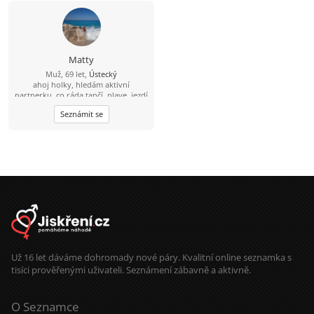
Matty
Muž, 69 let,
Ústecký
ahoj holky, hledám aktivní
partnerku, co ráda tančí, plave, jezdí
na koloběžce, užívá si wellness a
Seznámit se
saunových světů a když k moři, tak
na konec civilizace žádná přelidněná
letoviska ;-)
Už 16 let dáváme dohromady nové páry. Kvalitní online seznamka s
tisíci prověřenými uživateli. Seznámení zábavně a aktivně.
O Seznamce