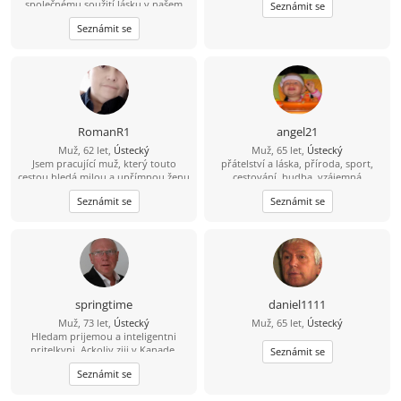
společnému soužití lásku v našem
Seznámit se
věku A něhu jsem upřímný hodný a
Seznámit se
laskavý koníčky výlety autem.
Procházky přírodou a plavání
nekouřím abstinent C
RomanR1
angel21
Muž, 62 let,
Ústecký
Muž, 65 let,
Ústecký
Jsem pracující muž, který touto
přátelství a láska, příroda, sport,
cestou hledá milou a upřímnou ženu
cestování, hudba, vzájemná
všestranných zájmů se smyslem pro
inspirace,radost, štěstí, stálé zdraví,
Seznámit se
Seznámit se
humor a společné chvíle v přírodě,
to mi moje bytost stále praví
kině, u vody. Kde jen budeš chtít
springtime
daniel1111
Muž, 73 let,
Ústecký
Muž, 65 let,
Ústecký
Hledam prijemou a inteligentni
pritelkyni. Ackoliv ziji v Kanade,
Seznámit se
setkani s tebou by mohlo prinest
Seznámit se
zajimava rozhodnuti