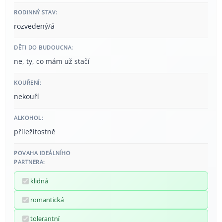
RODINNÝ STAV:
rozvedený/á
DĚTI DO BUDOUCNA:
ne, ty, co mám už stačí
KOUŘENÍ:
nekouří
ALKOHOL:
příležitostně
POVAHA IDEÁLNÍHO
PARTNERA:
klidná
romantická
tolerantní