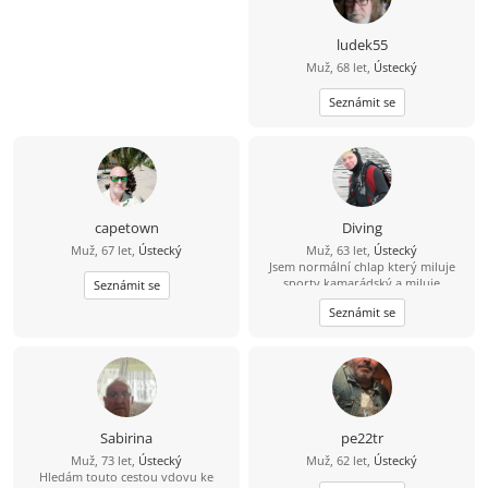
ludek55
Muž, 68 let,
Ústecký
Seznámit se
capetown
Diving
Muž, 67 let,
Ústecký
Muž, 63 let,
Ústecký
Jsem normální chlap který miluje
sporty kamarádský a miluje
Seznámit se
potápění. Jako instruktor jsem toho
Seznámit se
hodně procestoval a rád bych
cestoval dál. Na prvním místě, ale
vždy je rodina a nejbližší okolí
rodiny. Jsem nekuřák a vzácně
alkohol. V podstatě mám vše a
nemám nic .
Sabirina
pe22tr
Muž, 73 let,
Ústecký
Muž, 62 let,
Ústecký
Hledám touto cestou vdovu ke