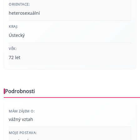
ORIENTACE:
heterosexuální
KRAJ:
Ústecký
VĚK:
72 let
Podrobnosti
MÁM ZÁJEM O:
vážný vztah
MOJE POSTAVA: