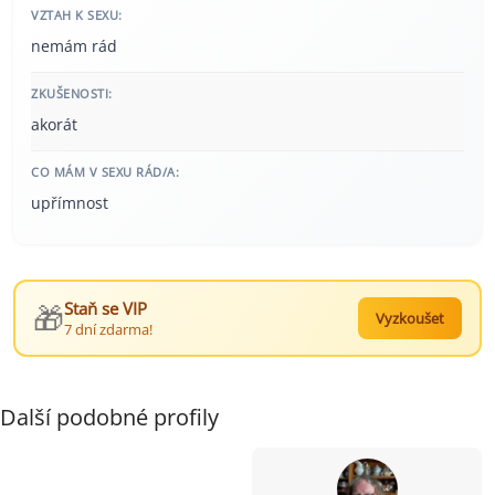
VZTAH K SEXU:
nemám rád
ZKUŠENOSTI:
akorát
CO MÁM V SEXU RÁD/A:
upřímnost
🎁
Staň se VIP
Vyzkoušet
7 dní zdarma!
Další podobné profily