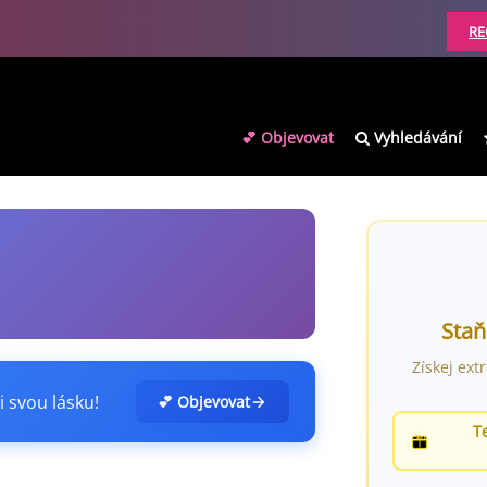
RE
💕 Objevovat
Vyhledávání
Staň
Získej ext
i svou lásku!
💕 Objevovat
T