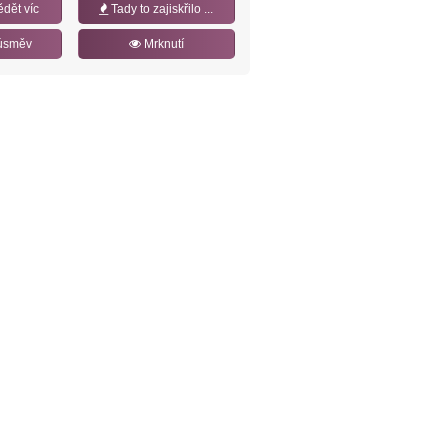
ědět víc
Tady to zajiskřilo ...
úsměv
Mrknutí