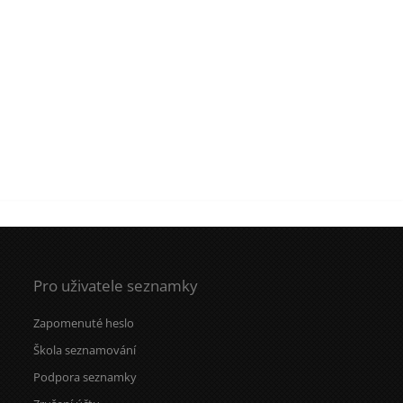
Pro uživatele seznamky
Zapomenuté heslo
Škola seznamování
Podpora seznamky