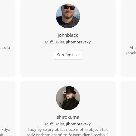
johnblack
Muž, 35 let,
Jihomoravský
t sílu
Aho
kapel
Seznámit se
na Wa
shirokuma
Muž, 32 let,
Jihomoravský
a když
tady by se prý občas něco mohlo objevit tak
it
tady nechám aspoň to že jsem divná osoba :D