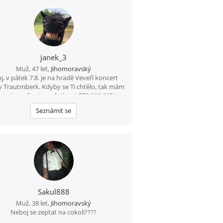
janek_3
Muž, 47 let,
Jihomoravský
j, v pátek 7.8. je na hradě Veveří koncert
y Trautmberk. Kdyby se Ti chtělo, tak mám
ts Appu čerstvou fotku :-) 773 908 225 Jan
Seznámit se
Sakul888
Muž, 38 let,
Jihomoravský
Neboj se zeptat na cokoli????