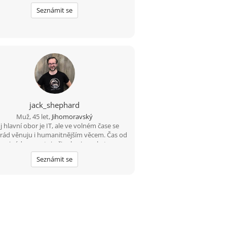
Seznámit se
jack_shephard
Muž, 45 let,
Jihomoravský
 hlavní obor je IT, ale ve volném čase se
 rád věnuju i humanitnějším věcem. Čas od
u si rád zasportuju či zahraju na kytaru.
edám někoho sympatického s trochou
Seznámit se
hledu, aby jsme si měli o čem povídat. :)