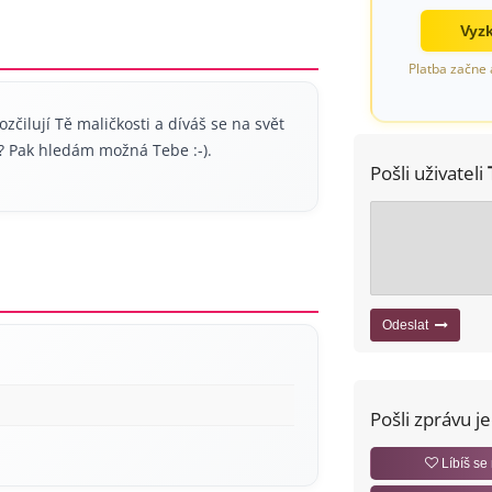
Vyzk
Platba začne 
ozčilují Tě maličkosti a díváš se na svět
 Pak hledám možná Tebe :-).
Pošli uživateli
Odeslat
Pošli zprávu j
Líbíš se