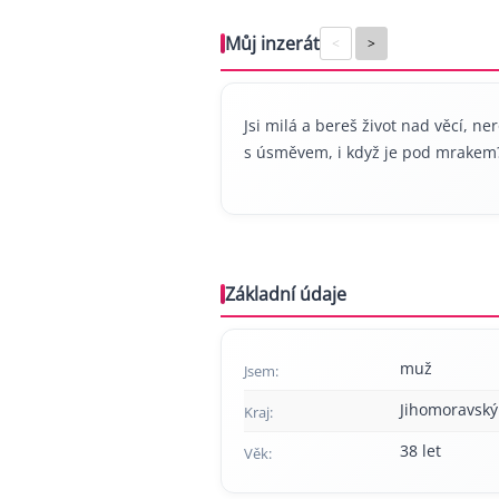
Můj inzerát
<
>
Jsi milá a bereš život nad věcí, ner
s úsměvem, i když je pod mrakem?
Základní údaje
muž
Jsem:
Jihomoravský
Kraj:
38 let
Věk: