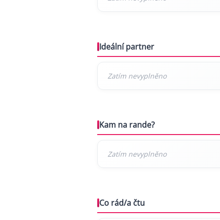
Ideální partner
Kam na rande?
Co rád/a čtu