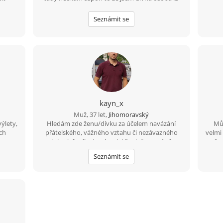
Seznámit se
kayn_x
Muž, 37 let,
Jihomoravský
ýlety,
Hledám zde ženu/dívku za účelem navázání
Můj
ých
přátelského, vážného vztahu či nezávazného
velmi
u ... .
vztahu (vše dle domluvy). Více informací přes
čas
Žijem
vzkazy.
Hl
Seznámit se
cíne
roz
 Češky
. Ahoj
u, ako
eni to
čiť.
aj mi
s tým