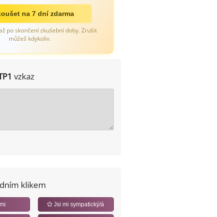
oušet na 7 dní zdarma
až po skončení zkušební doby. Zrušit
můžeš kdykoliv.
TP1
vzkaz
edním klikem
 mi
Jsi mi sympatický/á