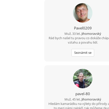
Pavel0209
Muž, 33 let,
Jihomoravský
Rád bych našel tu pravou co dokáže chápa
vztahu a povahu lidí.
Seznámit se
pavel-80
Muž, 45 let,
Jihomoravský
Hledám kamarádku na výlety do přírody 
to mezi námi zajiskří, tak můžeme zkus