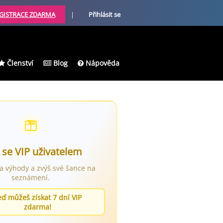
GISTRACE ZDARMA
|
Přihlásit se
Členství
Blog
Nápověda
 se VIP uživatelem
ra výhody a zvýš své šance na
seznámení.
eď můžeš získat 7 dní VIP
zdarma!