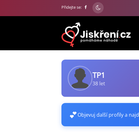
Přidejte se:
TP1
38 let
💕
Objevuj další profily a najd