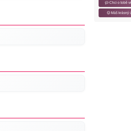
Chci o tobě v
Máš krásný 