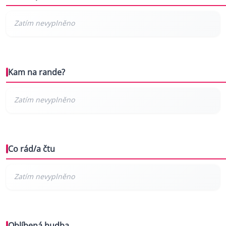
Kam na rande?
Co rád/a čtu
Oblíbená hudba