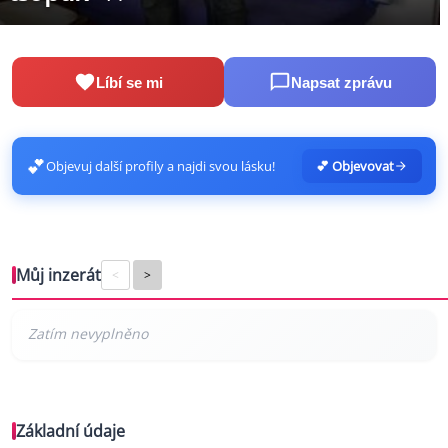
Líbí se mi
Napsat zprávu
💕
Objevuj další profily a najdi svou lásku!
💕 Objevovat
Můj inzerát
<
>
Základní údaje