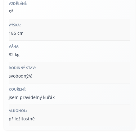
VZDĚLÁNÍ:
SŠ
VÝŠKA:
185 cm
VÁHA:
82 kg
RODINNÝ STAV:
svobodný/á
KOUŘENÍ:
jsem pravidelný kuřák
ALKOHOL:
příležitostně