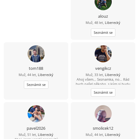
alouz
Muž, 48 let,
Liberecký
Seznámit se
tom188
vengikcz
Muž, 44 let,
Liberecký
Muž, 33 let,
Liberecký
Ahoj všem... Seznamka, no... Rád
bych našel někoho, s kým si budu
Seznámit se
rozumět a hlavně bych byl rád,
Seznámit se
kdyby v tom byla i důvěra, tu mám
teĎ podkopanou asi nejvíce... :)
pavel2026
smolicek12
Muž, 51 let,
Liberecký
Muž, 44 let,
Liberecký