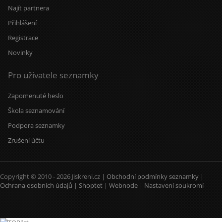
Najít partnera
Přihlášení
Registrace
Novinky
Pro uživatele seznamky
Zapomenuté heslo
Škola seznamování
Podpora seznamky
Zrušení účtu
Copyright © 2010 - 2026 Jiskreni.cz |
Obchodní podmínky seznamky
|
Ochrana osobních údajů
|
Shoptet
|
Webnode
|
Nastavení soukromí