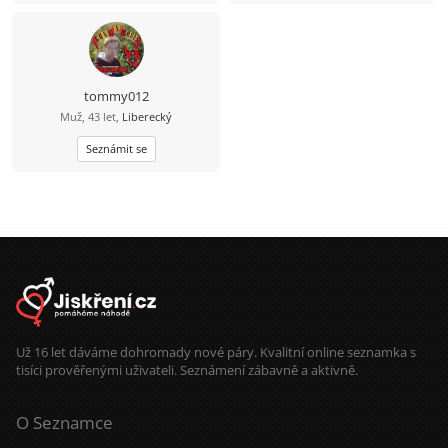
tommy012
Muž, 43 let,
Liberecký
Seznámit se
Už 16 let dáváme dohromady nové páry. Kvalitní online seznamka s
tisíci prověřenými uživateli. Seznámení zábavně a aktivně.
O Seznamce