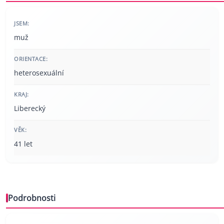
JSEM:
muž
ORIENTACE:
heterosexuální
KRAJ:
Liberecký
VĚK:
41 let
Podrobnosti