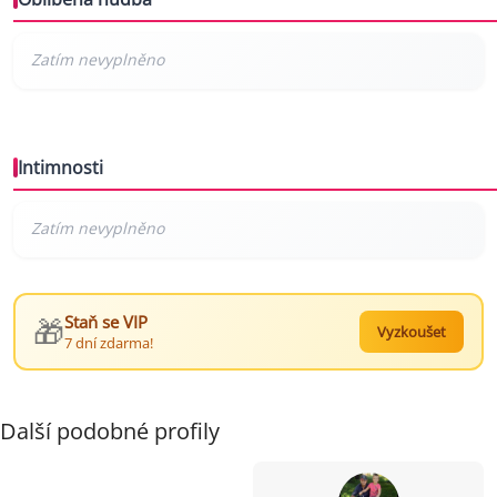
Intimnosti
🎁
Staň se VIP
Vyzkoušet
7 dní zdarma!
Další podobné profily