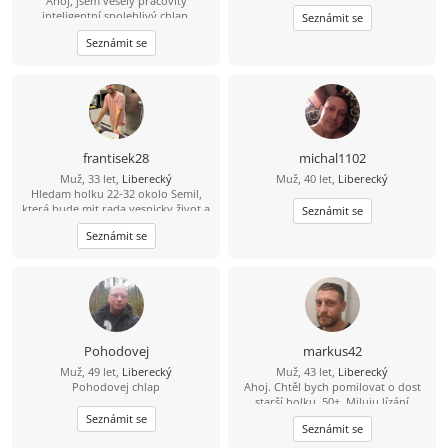
Ahoj, jsem veselý pracovitý
inteligentní spolehlivý chlap.
Seznámit se
Seznámit se
frantisek28
michal1102
Muž, 33 let,
Liberecký
Muž, 40 let,
Liberecký
Hledam holku 22-32 okolo Semil,
která bude mit rada vesnicky život a
Seznámit se
zaroven mezinarodni (jazyky, atd)
Seznámit se
upřijmná, loajalni a bezdětna ktery
bude chtit časem založit rodinu.
Mam rad sporty, prochazky, hory,
moře a pomerne vsechno co život
nabizí.
Pohodovej
markus42
Muž, 49 let,
Liberecký
Muž, 43 let,
Liberecký
Pohodovej chlap
Ahoj. Chtěl bych pomilovat o dost
starší holku, 50+. Miluju lízání
kundičky. Pokud mas zájem piš.
Seznámit se
Seznámit se