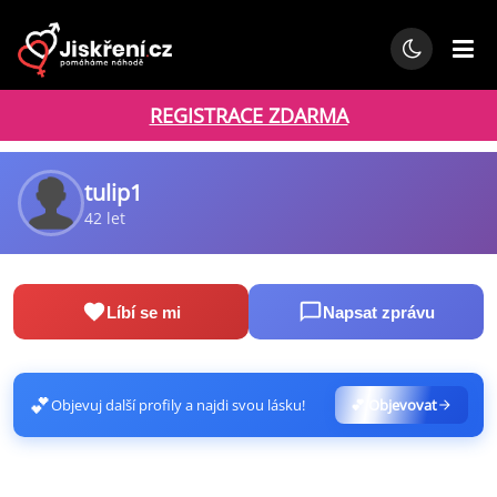
REGISTRACE ZDARMA
tulip1
42 let
Líbí se mi
Napsat zprávu
💕
Objevuj další profily a najdi svou lásku!
💕 Objevovat