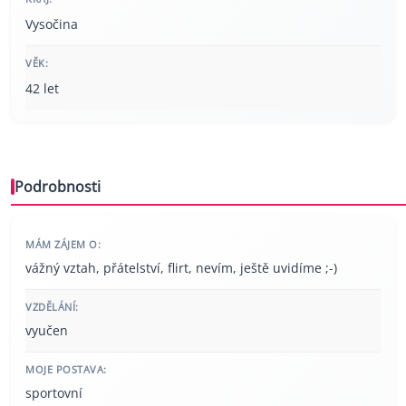
Vysočina
VĚK:
42 let
Podrobnosti
MÁM ZÁJEM O:
vážný vztah, přátelství, flirt, nevím, ještě uvidíme ;-)
VZDĚLÁNÍ:
vyučen
MOJE POSTAVA:
sportovní