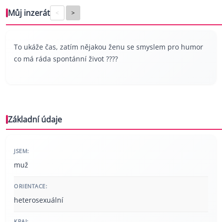
Můj inzerát
<
>
To ukáže čas, zatím nějakou ženu se smyslem pro humor
co má ráda spontánní život ????
Základní údaje
JSEM:
muž
ORIENTACE:
heterosexuální
KRAJ: