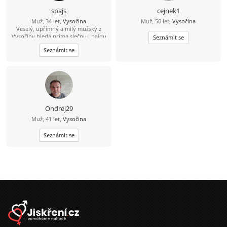
spajs
cejnek1
Muž, 34 let,
Vysočina
Muž, 50 let,
Vysočina
Veselý, upřímný a milý mužský z
Vysočiny hledá prima slečnu.. najdu
Seznámit se
tě?
Seznámit se
Ondrej29
Muž, 41 let,
Vysočina
Seznámit se