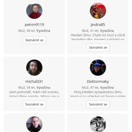
petrm9119
jindra85
Muž, 34 let,
Vysočina
Muž, 41 let,
Vysočina
Hledám ženu. Chybí mi chuť a vůně
ženského těla, mazlení a drbání na
Seznámit se
zádech.. ;-) Zajdeme na kávu a
Seznámit se
uvidíme, jestli přeskočí jiskra?
michal331
Doktormaky
Muž, 34 let,
Vysočina
Muž, 47 let,
Vysočina
Jsem pohodář, mám rád srandu,
Ahoj,hledám sympatickou ženu
dobrý filmy a knihy. Miluju psy a
která ví co očekává od života a stále
cením si upřímnosti, protože
ještě hledá toho prvého pro
Seznámit se
Seznámit se
nesnáším lži a přetvářku. Radši
společnou cestu.Jsem optimista a
trávím čas s pár opravdovými lidmi
věřím že někde jsi...
než s falešnými. Umím si užít klid,
humor i obyčejné chvíle, které mají
něco do sebe.