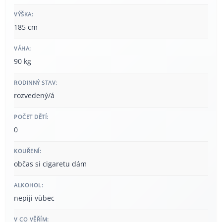
VÝŠKA:
185 cm
VÁHA:
90 kg
RODINNÝ STAV:
rozvedený/á
POČET DĚTÍ:
0
KOUŘENÍ:
občas si cigaretu dám
ALKOHOL:
nepiji vůbec
V CO VĚŘÍM: