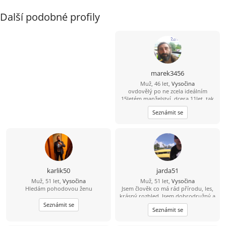
Další podobné profily
marek3456
Muž, 46 let,
Vysočina
ovdovělý po ne zcela ideálním
15letém manželství, dcera 11let, tak
trochu alternativně a pronárodně
Seznámit se
smýšlející, tj. fráze konzum a úspěch
již se mě tak úplně netýkají, přírodu
a výlety milující, místem nynějšího
pobytu se zcela vázán necítím,
uvítám ženu trochu otevřené mysli
karlik50
jarda51
Muž, 51 let,
Vysočina
Muž, 51 let,
Vysočina
Hledám pohodovou ženu
Jsem člověk co má rád přírodu, les,
krásný rozhled. Jsem dobrodružný a
mám rád nové věci. Hledám k sobě
Seznámit se
Seznámit se
ženu na vztah.