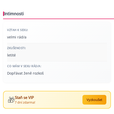
Intimnosti
VZTAH K SEXU:
velmi rád/a
ZKUŠENOSTI:
letité
CO MÁM V SEXU RÁD/A:
Dopřávat ženě rozkoš
🎁
Staň se VIP
Vyzkoušet
7 dní zdarma!