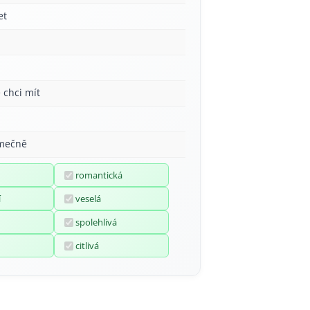
et
 chci mít
imečně
romantická
í
veselá
spolehlivá
citlivá