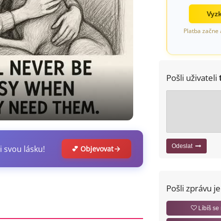
Vyzk
Platba začne 
Pošli uživateli
Odeslat
i svou lásku!
💕 Objevovat
Pošli zprávu j
Líbíš se