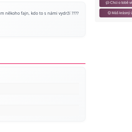
Chci o tobě v
m někoho fajn, kdo to s námi vydrží ????
Máš krásný 