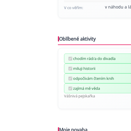
v náhodu a l
V co věřím:
Oblíbené aktivity
chodím rád/a do divadla
miluji historii
odpočívám čtením knih
zajímá mě věda
Vášnivá pejskařka
Moje povaha