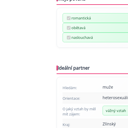
romantická
obětavá
naslouchavá
Ideální partner
muže
Hledám:
heterosexuál
Orientace:
O jaký vztah by měl
vážný vztah
mít zájem:
Zlínský
Kraj: