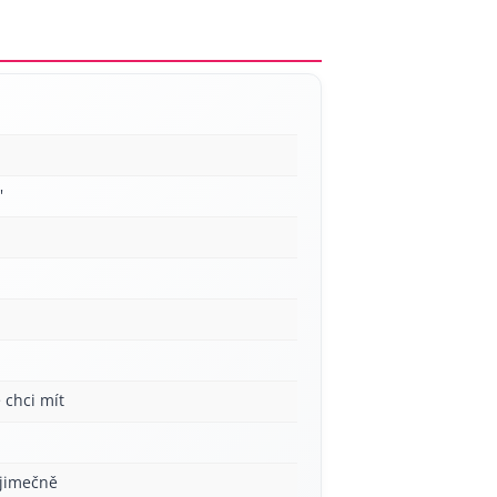
'
 chci mít
ýjimečně