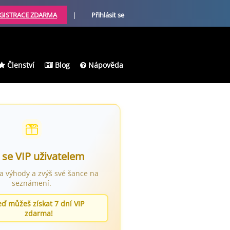
GISTRACE ZDARMA
|
Přihlásit se
Členství
Blog
Nápověda
 se VIP uživatelem
ra výhody a zvýš své šance na
seznámení.
eď můžeš získat 7 dní VIP
zdarma!