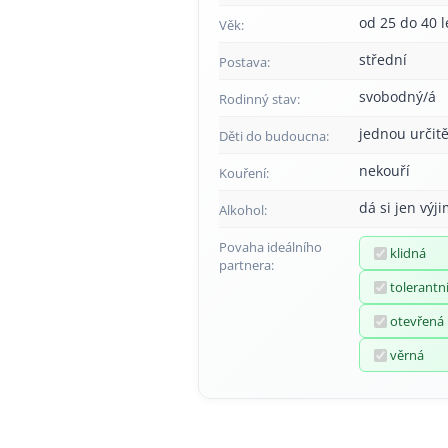
od 25 do 40 l
Věk:
střední
Postava:
svobodný/á
Rodinný stav:
jednou určitě
Děti do budoucna:
nekouří
Kouření:
dá si jen výj
Alkohol:
Povaha ideálního
klidná
partnera:
tolerantn
otevřená
věrná