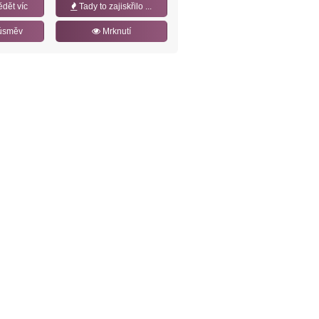
ědět víc
Tady to zajiskřilo ...
úsměv
Mrknutí