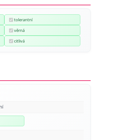
tolerantní
věrná
citlivá
ní