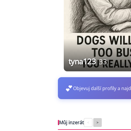
tyna123
33
💕
Objevuj další profily a najd
Můj inzerát
<
>