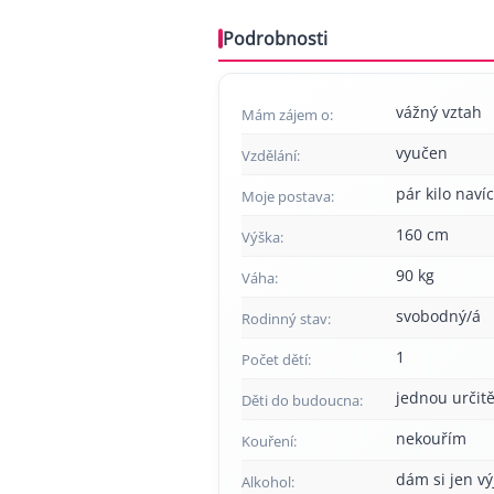
Podrobnosti
vážný vztah
Mám zájem o:
vyučen
Vzdělání:
pár kilo navíc
Moje postava:
160 cm
Výška:
90 kg
Váha:
svobodný/á
Rodinný stav:
1
Počet dětí:
jednou určitě
Děti do budoucna:
nekouřím
Kouření:
dám si jen v
Alkohol: