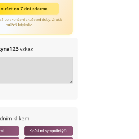
oušet na 7 dní zdarma
až po skončení zkušební doby. Zrušit
můžeš kdykoliv.
tyna123
vzkaz
edním klikem
 mi
Jsi mi sympatický/á