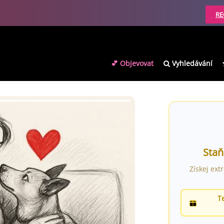
RE
💕 Objevovat
Vyhledávání
Staň
Získej ext
T