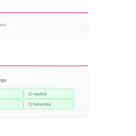
kava
inga
naučná
historická