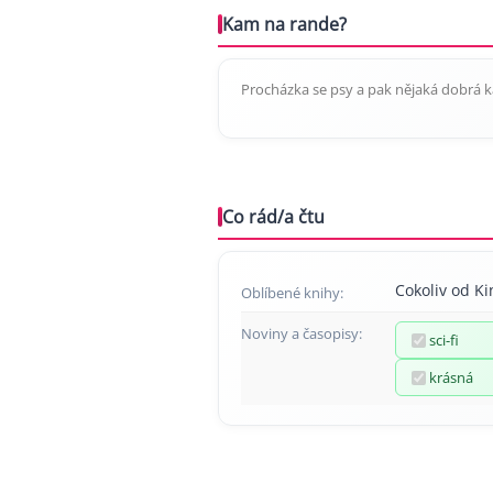
Kam na rande?
Procházka se psy a pak nějaká dobrá 
Co rád/a čtu
Cokoliv od K
Oblíbené knihy:
Noviny a časopisy:
sci-fi
krásná