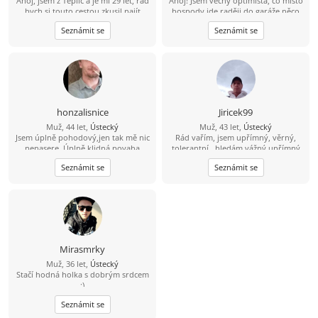
Ahoj, jsem z Teplic a je mi 29 let, rád
Ahoj! Jsem věčný optimista, co místo
bych si touto cestou zkusil najít
hospody jde raději do garáže něco
kamarádku na seznámení s vidinou
vytvářet. V bytě me moc nenajdeš,
Seznámit se
Seznámit se
vážného vztahu po nějakém čase.
protože trávím čas v přírodě na
Živim se jako technik měření
houbách, na rybách... Hledám tu
regulace v nemocnici, mám rád
ideálně partnerku do života, kdo ví
cestovaní, po ČR i zahraničí, plavání,
kam nás to zavede ????
auta, IT - stavba počítačů a celkově
nové technologie.
honzalisnice
Jiricek99
Muž, 44 let,
Ústecký
Muž, 43 let,
Ústecký
Jsem úplně pohodový,jen tak mě nic
Rád vařím, jsem upřímný, věrný,
nenasere. Úplně klidná povaha
tolerantní , hledám vážný upřímný
vztah, můj kontakt je
Seznámit se
Seznámit se
704/538857,snad není můj
hendikepek problém se znovu
seznámit, rád vařím, pracují, jsem
věrný, upřímný, tolerantní, mám rád
procházky,hudbu, můj kontakt je
pospajiri33@seznam.cz
nemám VIP
účet budu rád když mi napíšeš
Mirasmrky
Muž, 36 let,
Ústecký
Stačí hodná holka s dobrým srdcem
:)
Seznámit se