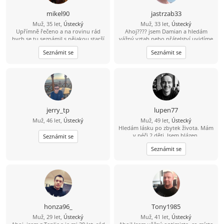
mikel90
jastrzab33
Muž, 35 let,
Ústecký
Muž, 33 let,
Ústecký
Upřímně řečeno a na rovinu rád
Ahoj???? jsem Damian a hledám
bych se tu seznámil s nějakou starší
vážný vztah nebo přátelství uvidíme
ženou která by měla zájem o někoho
k čemu nás to doprovodí ???? jsem
Seznámit se
Seznámit se
mladšího například mého věku a
veselý a vtipný týpek ???? občas s
mám i rodinu děti tak by to nevadilo
nutkou černého humoru ???? rád
poznám tuhle cestu nějakou
zajímavou ženu ????
jerry_tp
lupen77
Muž, 46 let,
Ústecký
Muž, 49 let,
Ústecký
Hledám lásku po zbytek života. Mám
v péči 2 děti. Jsem blázen.
Seznámit se
Seznámit se
honza96_
Tony1985
Muž, 29 let,
Ústecký
Muž, 41 let,
Ústecký