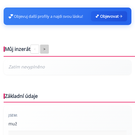
💕
Objevuj další profily a najdi svou lásku!
💕 Objevovat
Můj inzerát
<
>
Základní údaje
JSEM:
muž