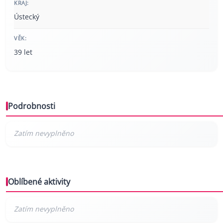
KRAJ:
Ústecký
VĚK:
39 let
Podrobnosti
Oblíbené aktivity