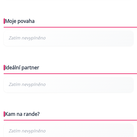
Moje povaha
Ideální partner
Kam na rande?