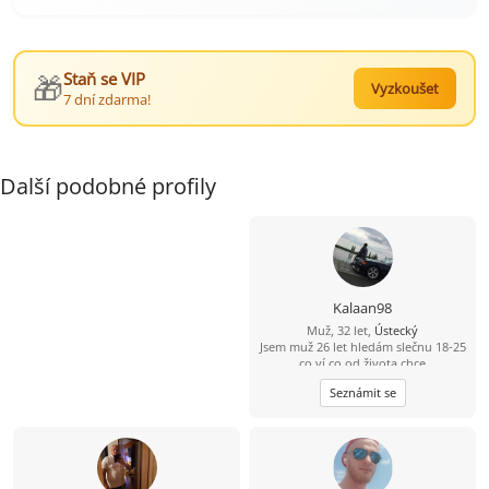
🎁
Staň se VIP
Vyzkoušet
7 dní zdarma!
Další podobné profily
Kalaan98
Muž, 32 let,
Ústecký
Jsem muž 26 let hledám slečnu 18-25
co ví co od života chce
Seznámit se