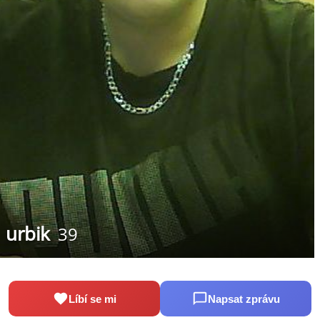
urbik
39
Líbí se mi
Napsat zprávu