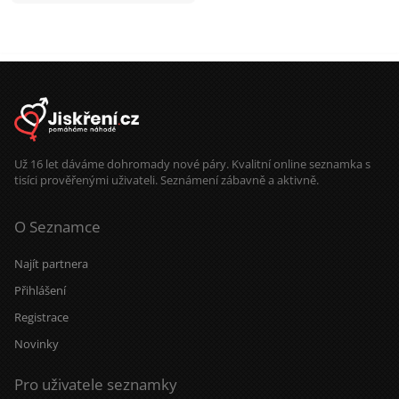
Už 16 let dáváme dohromady nové páry. Kvalitní online seznamka s
tisíci prověřenými uživateli. Seznámení zábavně a aktivně.
O Seznamce
Najít partnera
Přihlášení
Registrace
Novinky
Pro uživatele seznamky