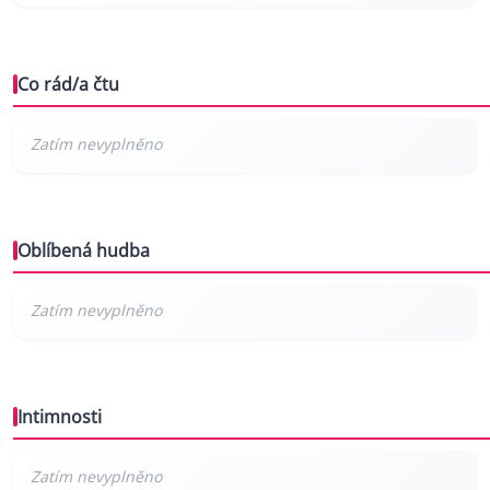
Co rád/a čtu
Oblíbená hudba
Intimnosti