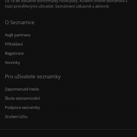
Už 16 let dáváme dohromady nové páry. Kvalitní online seznamka s
tisíci prověřenými uživateli. Seznámení zábavně a aktivně.
O Seznamce
Najít partnera
Přihlášení
Registrace
Novinky
Pro uživatele seznamky
Zapomenuté heslo
Škola seznamování
Podpora seznamky
Zrušení účtu