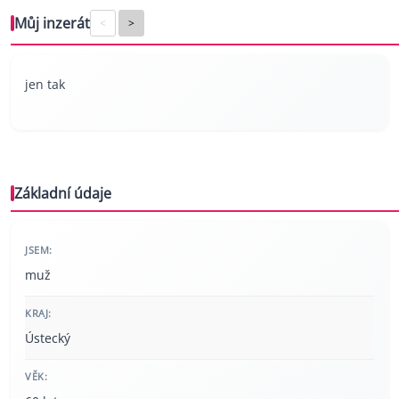
Můj inzerát
<
>
jen tak
Základní údaje
JSEM:
muž
KRAJ:
Ústecký
VĚK: