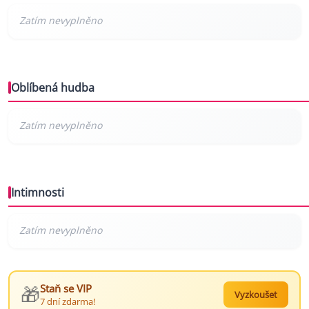
Oblíbená hudba
Intimnosti
🎁
Staň se VIP
Vyzkoušet
7 dní zdarma!