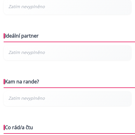
Ideální partner
Kam na rande?
Co rád/a čtu