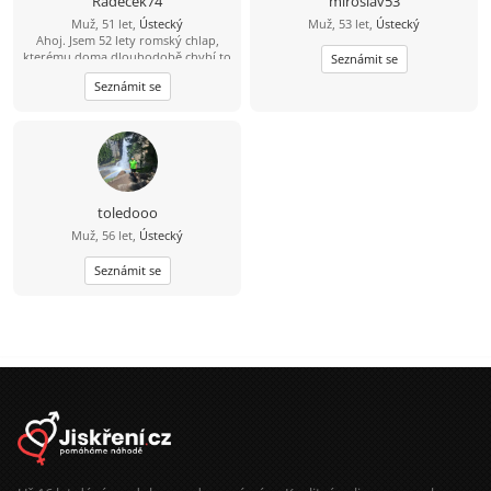
Radecek74
miroslav53
Muž, 51 let,
Ústecký
Muž, 53 let,
Ústecký
Ahoj. Jsem 52 lety romský chlap,
kterému doma dlouhodobě chybí to
Seznámit se
nejdůležitější – obyčejné lidské
Seznámit se
objetí, opora, porozumění a
intimita. Na nic si nehraju a nechci
nikoho tahat za nos, proto píšu na
rovinu, jak to je. Hledám normální a
upřímnou ženu na diskrétní, ale
přátelský vztah plný vzájemné
podpory. Mohu ti nabídnout
spolehlivost a férové jednání.
toledooo
Hledám někoho, s kým si budeme
Muž, 56 let,
Ústecký
dávat najevo, že o sebe stojíme, a
budeme si vzájemně oporou v tom,
co prožíváme. Pokud ti také chybí
Seznámit se
blízkost a nevadí ti má situace, ozvi
se a uvidíme, jestli najdeme
společnou řeč.