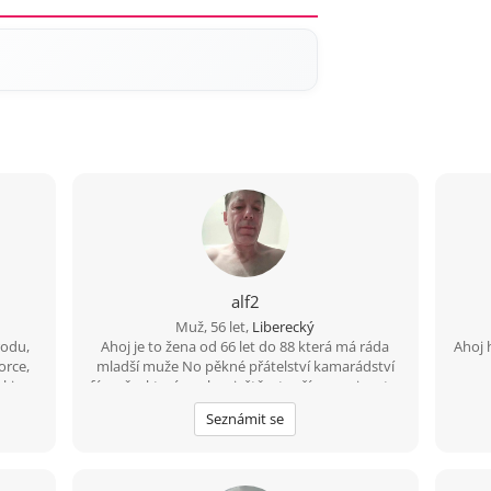
alf2
Muž, 56 let,
Liberecký
rodu,
Ahoj je to žena od 66 let do 88 která má ráda
Ahoj 
orce,
mladší muže No pěkné přátelství kamarádství
 kina.
férově a která se chce ještě a touží se spojovat v
mnoho.
jedno tělo mně je 56 nejlépe Jablonec a okolí
Seznámit se
blízké