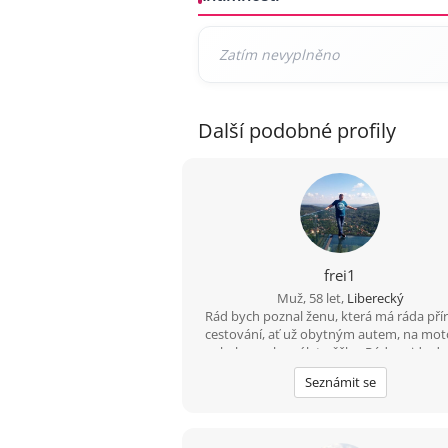
Další podobné profily
frei1
Muž, 58 let,
Liberecký
Rád bych poznal ženu, která má ráda pří
cestování, ať už obytným autem, na mot
na kole a nebo výlet pěšky. Ráda zajde do
Nebo na dovolenou k moři. Možností je 
Seznámit se