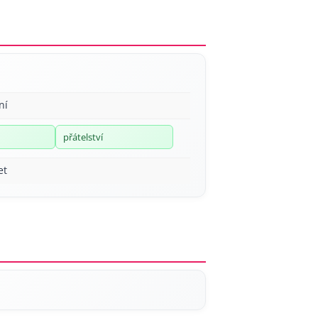
ní
přátelství
et