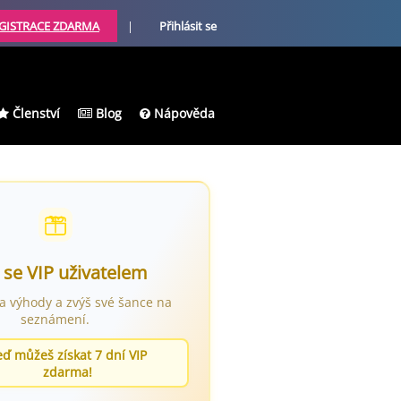
GISTRACE ZDARMA
|
Přihlásit se
Členství
Blog
Nápověda
 se VIP uživatelem
ra výhody a zvýš své šance na
seznámení.
eď můžeš získat 7 dní VIP
zdarma!