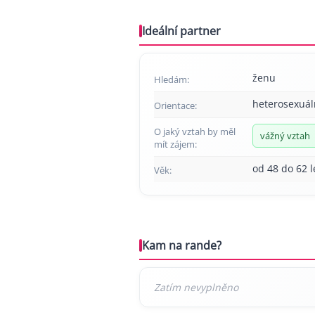
Ideální partner
ženu
Hledám:
heterosexuál
Orientace:
O jaký vztah by měl
vážný vztah
mít zájem:
od 48 do 62 l
Věk:
Kam na rande?