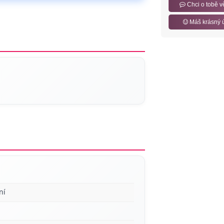
Chci o tobě v
Máš krásný 
ní