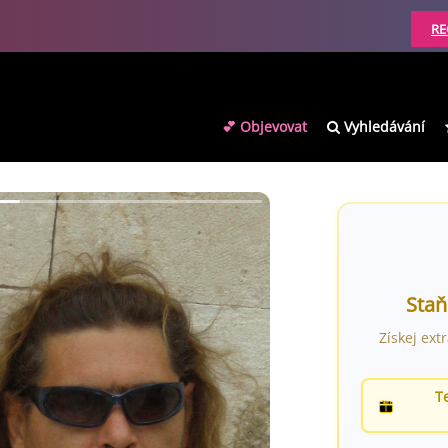
RE
💕 Objevovat
Vyhledávání
Staň
Získej ext
T