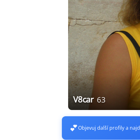
V8car
63
💕
Objevuj další profily a najd