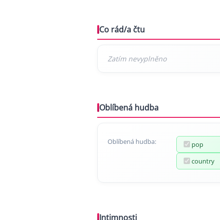
Co rád/a čtu
Oblíbená hudba
Oblíbená hudba:
pop
country
Intimnosti