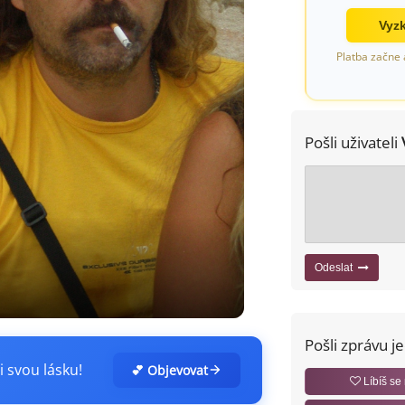
Vyzk
Platba začne 
Pošli uživateli
Odeslat
Pošli zprávu j
i svou lásku!
💕 Objevovat
Líbíš se