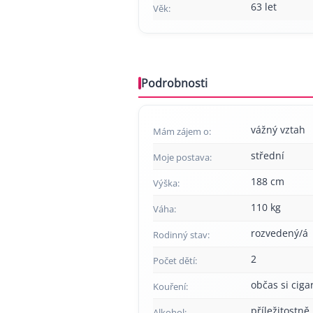
63 let
Věk:
Podrobnosti
vážný vztah
Mám zájem o:
střední
Moje postava:
188 cm
Výška:
110 kg
Váha:
rozvedený/á
Rodinný stav:
2
Počet dětí:
občas si cig
Kouření:
příležitostně
Alkohol: