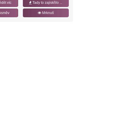
ědět víc
Tady to zajiskřilo ...
úsměv
Mrknutí