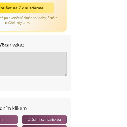
oušet na 7 dní zdarma
až po skončení zkušební doby. Zrušit
můžeš kdykoliv.
V8car
vzkaz
edním klikem
 mi
Jsi mi sympatický/á