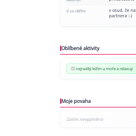
v osud, že na
V co věřím:
partnera :-)
Oblíbené aktivity
nejraději ležím u moře a relaxuji
Moje povaha