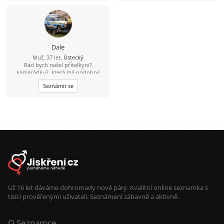
Dale
Muž, 37 let,
Ústecký
Rád bych našel přítelkyni?
kamarádku?, která má podobný
pohled na svět. Nevadí, když budeš
Seznámit se
mít o nějaký rok víc.
Už 16 let dáváme dohromady nové páry. Kvalitní online seznamka s
tisíci prověřenými uživateli. Seznámení zábavně a aktivně.
O Seznamce