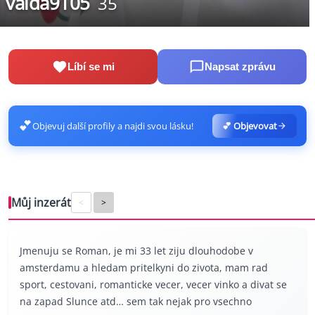
valda9105
35
Líbí se mi
Napsat zprávu
💕
Objevuj další profily a najdi svou lásku!
💕 Objevovat
Můj inzerát
<
>
Jmenuju se Roman, je mi 33 let ziju dlouhodobe v
amsterdamu a hledam pritelkyni do zivota, mam rad
sport, cestovani, romanticke vecer, vecer vinko a divat se
na zapad Slunce atd… sem tak nejak pro vsechno