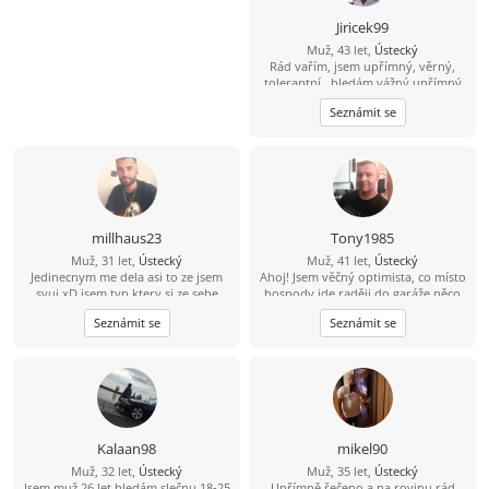
Jiricek99
Muž, 43 let,
Ústecký
Rád vařím, jsem upřímný, věrný,
tolerantní , hledám vážný upřímný
vztah, můj kontakt je
Seznámit se
704/538857,snad není můj
hendikepek problém se znovu
seznámit, rád vařím, pracují, jsem
věrný, upřímný, tolerantní, mám rád
procházky,hudbu, můj kontakt je
pospajiri33@seznam.cz
nemám VIP
účet budu rád když mi napíšeš
millhaus23
Tony1985
Muž, 31 let,
Ústecký
Muž, 41 let,
Ústecký
Jedinecnym me dela asi to ze jsem
Ahoj! Jsem věčný optimista, co místo
svuj xD jsem typ ktery si ze sebe
hospody jde raději do garáže něco
neboji udelat srandu, mam rad
vytvářet. V bytě me moc nenajdeš,
Seznámit se
Seznámit se
vylety, prirodu, venkovni party.
protože trávím čas v přírodě na
nebude mi vadit flirt, ale radsi bych
houbách, na rybách... Hledám tu
tu nasel vztah.
ideálně partnerku do života, kdo ví
kam nás to zavede ????
Kalaan98
mikel90
Muž, 32 let,
Ústecký
Muž, 35 let,
Ústecký
Jsem muž 26 let hledám slečnu 18-25
Upřímně řečeno a na rovinu rád