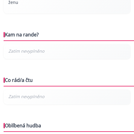
ženu
Kam na rande?
Co rád/a čtu
Oblíbená hudba