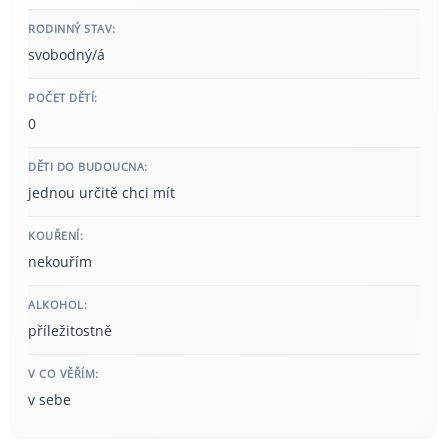
RODINNÝ STAV:
svobodný/á
POČET DĚTÍ:
0
DĚTI DO BUDOUCNA:
jednou určitě chci mít
KOUŘENÍ:
nekouřím
ALKOHOL:
příležitostně
V CO VĚŘÍM:
v sebe