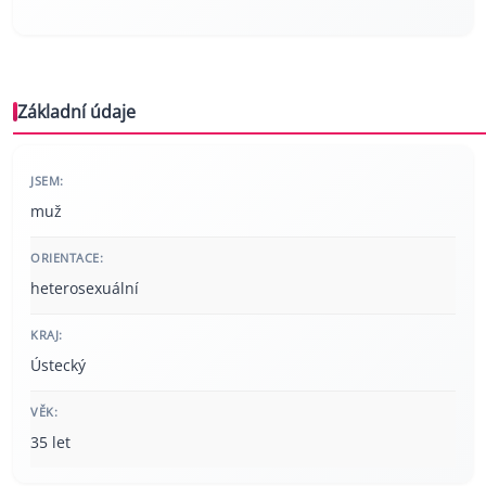
Základní údaje
JSEM:
muž
ORIENTACE:
heterosexuální
KRAJ:
Ústecký
VĚK:
35 let