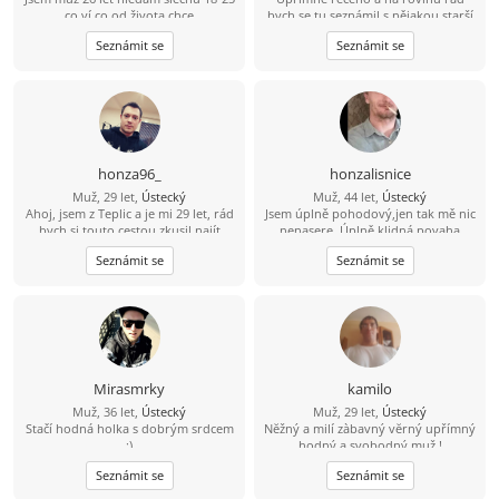
co ví co od života chce
bych se tu seznámil s nějakou starší
ženou která by měla zájem o někoho
Seznámit se
Seznámit se
mladšího například mého věku a
mám i rodinu děti tak by to nevadilo
honza96_
honzalisnice
Muž, 29 let,
Ústecký
Muž, 44 let,
Ústecký
Ahoj, jsem z Teplic a je mi 29 let, rád
Jsem úplně pohodový,jen tak mě nic
bych si touto cestou zkusil najít
nenasere. Úplně klidná povaha
kamarádku na seznámení s vidinou
Seznámit se
Seznámit se
vážného vztahu po nějakém čase.
Živim se jako technik měření
regulace v nemocnici, mám rád
cestovaní, po ČR i zahraničí, plavání,
auta, IT - stavba počítačů a celkově
nové technologie.
Mirasmrky
kamilo
Muž, 36 let,
Ústecký
Muž, 29 let,
Ústecký
Stačí hodná holka s dobrým srdcem
Nĕžný a milí zàbavný vĕrný upřímný
:)
hodný a svobodný muž !
Seznámit se
Seznámit se