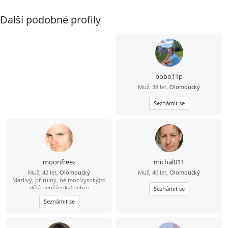
Další podobné profily
bobo11p
Muž, 38 let,
Olomoucký
Seznámit se
moonfreez
michal011
Muž, 42 let,
Olomoucký
Muž, 40 let,
Olomoucký
Mazlivý, přítulný, né moc vysoký(to
dělá peněženka), lehce
Seznámit se
opotřebovaný, ale v dobrém
Seznámit se
stavu.Bez známek rzi.S lehce
zamrzlým úsměvem, doplněným
vlčími tesáky a prackami, které se
rády objímají.Lesembloudič,