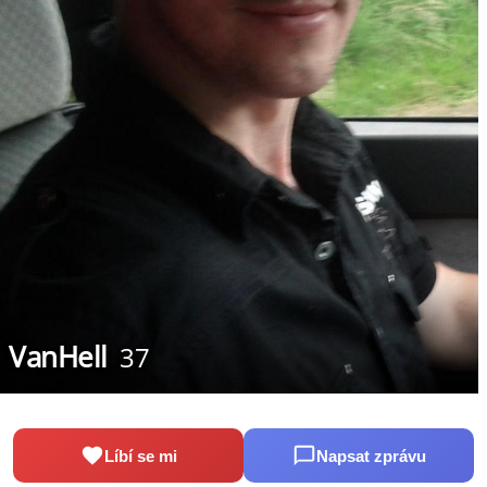
VanHell
37
Líbí se mi
Napsat zprávu