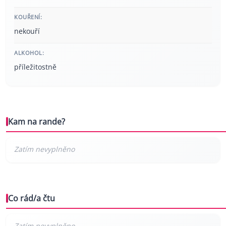
KOUŘENÍ:
nekouří
ALKOHOL:
příležitostně
Kam na rande?
Co rád/a čtu