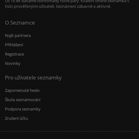
Už 16 let dáváme dohromady nové páry. Kvalitní online seznamka s
tisíci prověřenými uživateli. Seznámení zábavně a aktivně.
O Seznamce
Najít partnera
Přihlášení
Registrace
Novinky
Pro uživatele seznamky
Zapomenuté heslo
Škola seznamování
Podpora seznamky
Zrušení účtu