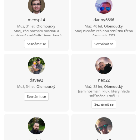
přírodofil(až na klíštata a komáry),
kutil technický všestranný,
nemrava(za mlada), nekuřák (jen si
nechávám), nepiják(vyjímečně
mensp14
danny6666
společně víno a někdy někomu
Muž, 31 let,
Olomoucký
Muž, 40 let,
Olomoucký
krev), autoturista, fotoblikač,
Ahoj, rád poznám mladou a
Ahoj hledám reálnou schůzku třeba
bylinkář, kuchtík, záhadolovec,
pozitivně smýšlející ženu, která
časem víc ????
hvězdočumil...A pokud jsi přečetla
nezkazí žádnou legraci.
těch pár řádku, tak už víš, že hledám
Seznámit se
Seznámit se
trhlou kamarádku=)
dave92
neo22
Muž, 34 let,
Olomoucký
Muž, 38 let,
Olomoucký
Jsem normální kluk, který hledá
spřízněnou duši :)
Seznámit se
Seznámit se