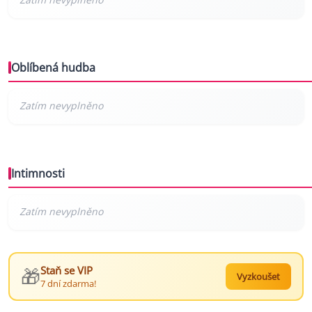
Oblíbená hudba
Intimnosti
🎁
Staň se VIP
Vyzkoušet
7 dní zdarma!