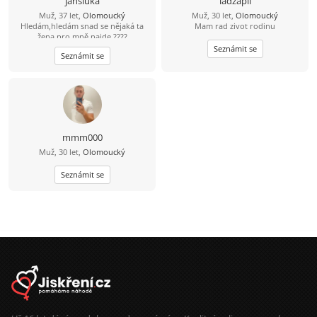
jansluka
ladzapll
Muž, 37 let,
Olomoucký
Muž, 30 let,
Olomoucký
Hledám,hledám snad se nějaká ta
Mam rad zivot rodinu
žena pro mně najde ????
Seznámit se
Seznámit se
mmm000
Muž, 30 let,
Olomoucký
Seznámit se