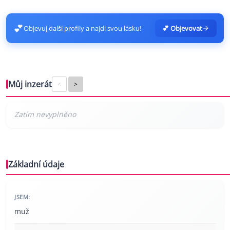
💕
Objevuj další profily a najdi svou lásku!
💕 Objevovat
Můj inzerát
<
>
Základní údaje
JSEM:
muž