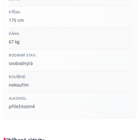
VÝŠKA:
175 cm
VÁHA:
67 kg
RODINNÝ STAV:
svobodný/á
KOUŘENÍ:
nekouřím
ALKOHOL:
příležitostně