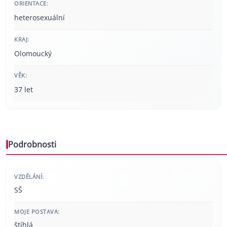
ORIENTACE:
heterosexuální
KRAJ:
Olomoucký
VĚK:
37 let
Podrobnosti
VZDĚLÁNÍ:
SŠ
MOJE POSTAVA:
štíhlá