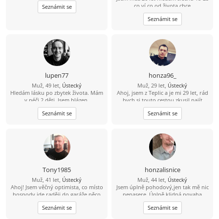
co ví co od života chce
Seznámit se
Seznámit se
lupen77
honza96_
Muž, 49 let,
Ústecký
Muž, 29 let,
Ústecký
Hledám lásku po zbytek života. Mám
Ahoj, jsem z Teplic a je mi 29 let, rád
v péči 2 děti. Jsem blázen.
bych si touto cestou zkusil najít
kamarádku na seznámení s vidinou
Seznámit se
Seznámit se
vážného vztahu po nějakém čase.
Živim se jako technik měření
regulace v nemocnici, mám rád
cestovaní, po ČR i zahraničí, plavání,
auta, IT - stavba počítačů a celkově
nové technologie.
Tony1985
honzalisnice
Muž, 41 let,
Ústecký
Muž, 44 let,
Ústecký
Ahoj! Jsem věčný optimista, co místo
Jsem úplně pohodový,jen tak mě nic
hospody jde raději do garáže něco
nenasere. Úplně klidná povaha
vytvářet. V bytě me moc nenajdeš,
Seznámit se
Seznámit se
protože trávím čas v přírodě na
houbách, na rybách... Hledám tu