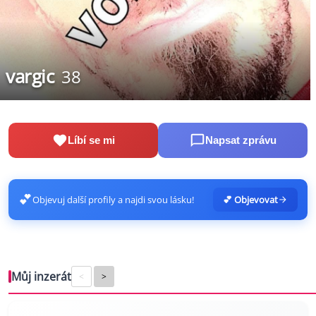
vargic
38
Líbí se mi
Napsat zprávu
💕
Objevuj další profily a najdi svou lásku!
💕 Objevovat
Můj inzerát
<
>