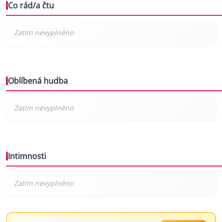
Co rád/a čtu
Oblíbená hudba
Intimnosti