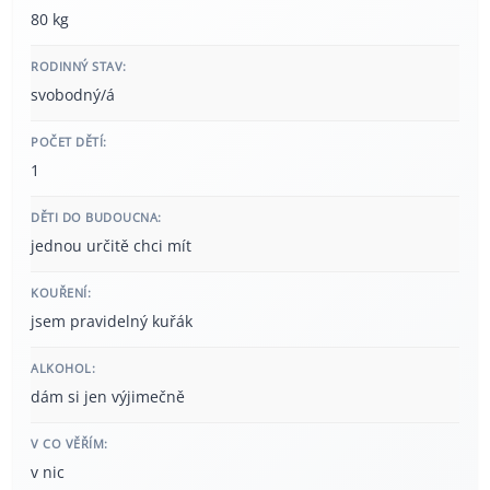
80 kg
RODINNÝ STAV:
svobodný/á
POČET DĚTÍ:
1
DĚTI DO BUDOUCNA:
jednou určitě chci mít
KOUŘENÍ:
jsem pravidelný kuřák
ALKOHOL:
dám si jen výjimečně
V CO VĚŘÍM:
v nic