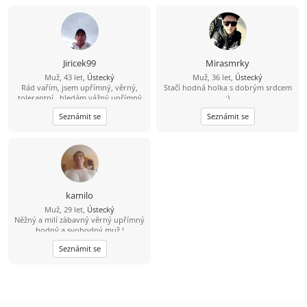
ideálně partnerku do života, kdo ví
kam nás to zavede ????
Jiricek99
Mirasmrky
Muž, 43 let,
Ústecký
Muž, 36 let,
Ústecký
Rád vařím, jsem upřímný, věrný,
Stačí hodná holka s dobrým srdcem
tolerantní , hledám vážný upřímný
:)
vztah, můj kontakt je
Seznámit se
Seznámit se
704/538857,snad není můj
hendikepek problém se znovu
seznámit, rád vařím, pracují, jsem
věrný, upřímný, tolerantní, mám rád
procházky,hudbu, můj kontakt je
pospajiri33@seznam.cz
nemám VIP
účet budu rád když mi napíšeš
kamilo
Muž, 29 let,
Ústecký
Nĕžný a milí zàbavný vĕrný upřímný
hodný a svobodný muž !
Seznámit se