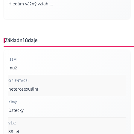
Hledám vážný vztah....
Základní údaje
JSEM:
muž
ORIENTACE:
heterosexuální
KRAJ:
Ústecký
VĚK:
38 let