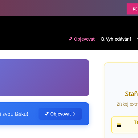
RE
💕 Objevovat
Vyhledávání
Staň
Získej ext
i svou lásku!
💕 Objevovat
T