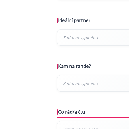
Ideální partner
Kam na rande?
Co rád/a čtu