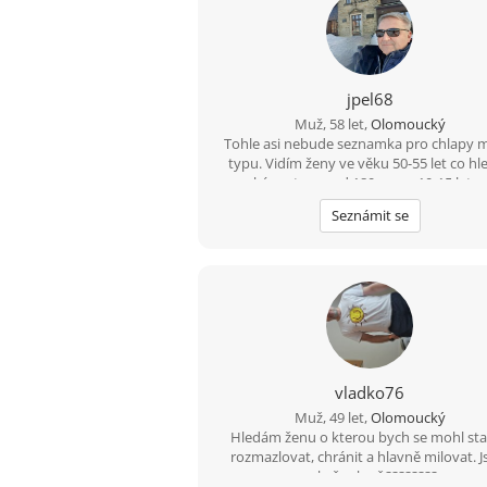
jpel68
Muž, 58 let,
Olomoucký
Tohle asi nebude seznamka pro chlapy
typu. Vidím ženy ve věku 50-55 let co hle
vysoké partnery od 180cma o 10-15 let m
než jsou samy. Připadá mi to, že provozo
Seznámit se
portálu je v situaci realitního agenta co n
vybydlený byt na periferii městyse s před
prodejce,o cenové úrovni bytu v cent
krajského města. Přeji hodně štěstí .... T
neplatí pro všechny, jsou zde i sympati
výjimky...????
vladko76
Muž, 49 let,
Olomoucký
Hledám ženu o kterou bych se mohl sta
rozmazlovat, chránit a hlavně milovat. 
pekař cukrař ????????