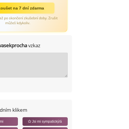
oušet na 7 dní zdarma
až po skončení zkušební doby. Zrušit
můžeš kdykoliv.
vasekprocha
vzkaz
edním klikem
 mi
Jsi mi sympatický/á