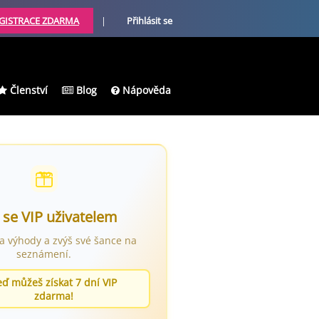
GISTRACE ZDARMA
|
Přihlásit se
Členství
Blog
Nápověda
 se VIP uživatelem
ra výhody a zvýš své šance na
seznámení.
eď můžeš získat 7 dní VIP
zdarma!