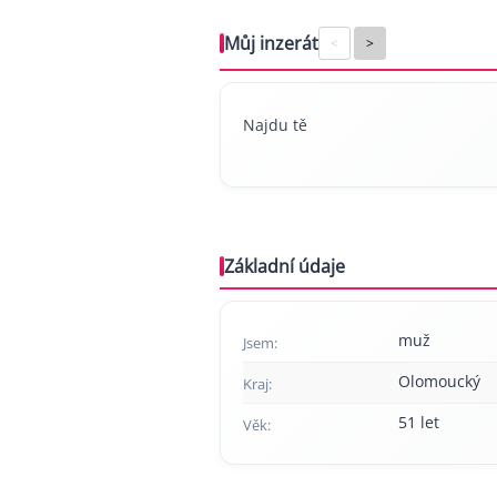
Můj inzerát
<
>
Najdu tě
Základní údaje
muž
Jsem:
Olomoucký
Kraj:
51 let
Věk: