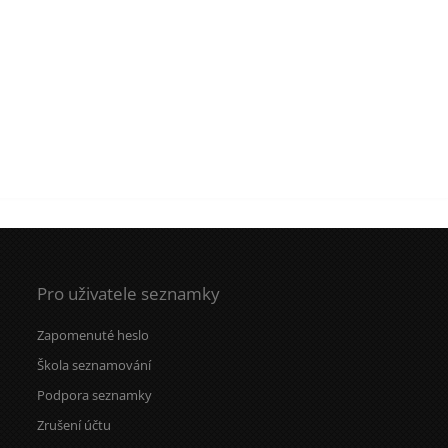
Pro uživatele seznamky
Zapomenuté heslo
Škola seznamování
Podpora seznamky
Zrušení účtu