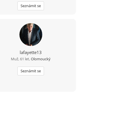
neumí milovat.
Seznámit se
lafayette13
Muž, 61 let,
Olomoucký
Seznámit se