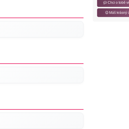
Chci o tobě v
Máš krásný 