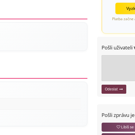
Vyzk
Platba začne 
Pošli uživateli
Odeslat
Pošli zprávu j
Líbíš se