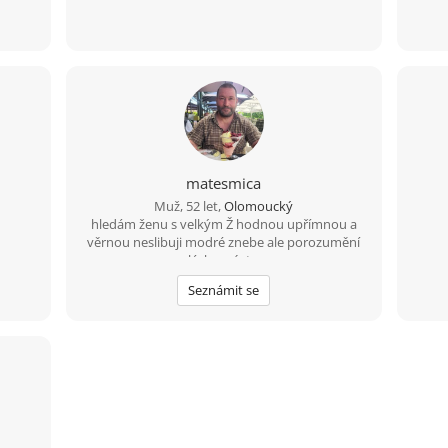
matesmica
Muž, 52 let,
Olomoucký
hledám ženu s velkým Ž hodnou upřímnou a
věrnou neslibuji modré znebe ale porozumění
lásku a úctu
Seznámit se