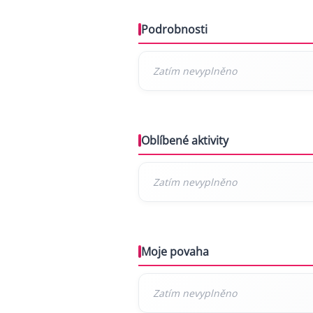
Podrobnosti
Oblíbené aktivity
Moje povaha