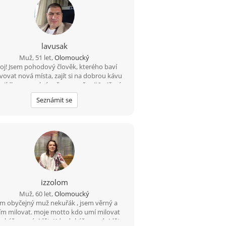
lavusak
Muž, 51 let,
Olomoucký
oj! Jsem pohodový člověk, kterého baví
vovat nová místa, zajít si na dobrou kávu
 jídlo a ve volném čase se věnuji [cvičení,
oxu, rád chodím na procházky.Hledám
Seznámit se
někoho pro společné zážitky, upřímné
vory a časem třeba i pro vážný vztah, kde
se budeme navzájem podporovat.“
izzolom
Muž, 60 let,
Olomoucký
em obyčejný muž nekuřák , jsem věrný a
m milovat. moje motto kdo umí milovat
okáže nenávidět. Kdo dokáže nenávidět