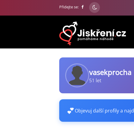
Přidejte se:
vasekprocha
51 let
💕
Objevuj další profily a najd