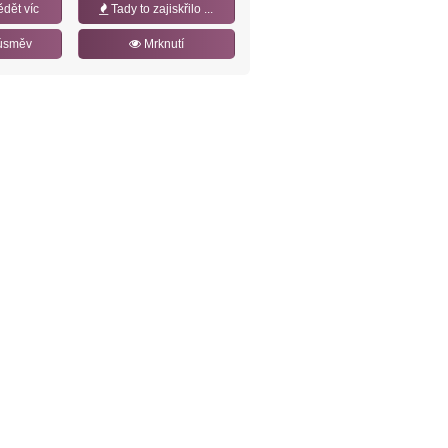
ědět víc
Tady to zajiskřilo ...
úsměv
Mrknutí