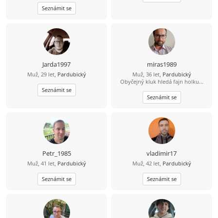
hory doly a modré z nebes. To, jaký
Seznámit se
vztah se časem vyvine, ukáže až
osobní schůzka a čas. Jsem
svobodný, bezdětný a pracující –
možná o něco víc, než je normální.
Rád jezdím a trávím čas u vody,
paddleboard mám v oblibě atd.
Mám rád procházky, výlety autem,
případně bych rád někdy i
Jarda1997
miras1989
zakempoval a podle možností
Muž, 29 let,
Pardubický
Muž, 36 let,
Pardubický
přenocoval v přírodě v autě. Mám
Obyčejný kluk hledá fajn holku...
rád hudbu, ta mi dává energii. Z
filmů mě baví sci-fi, fantasy,
Seznámit se
dobrodružné a podle skutečné
Seznámit se
události – zkrátka asi všechno kromě
hororů, ty mě nebaví. Pokud máš
další otázky a chtěla by ses seznámit,
budu rád. Zatím ahoj .
Petr_1985
vladimir17
Muž, 41 let,
Pardubický
Muž, 42 let,
Pardubický
Seznámit se
Seznámit se