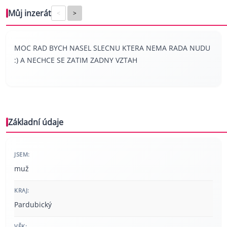
Můj inzerát
<
>
MOC RAD BYCH NASEL SLECNU KTERA NEMA RADA NUDU
:) A NECHCE SE ZATIM ZADNY VZTAH
Základní údaje
JSEM:
muž
KRAJ:
Pardubický
VĚK: