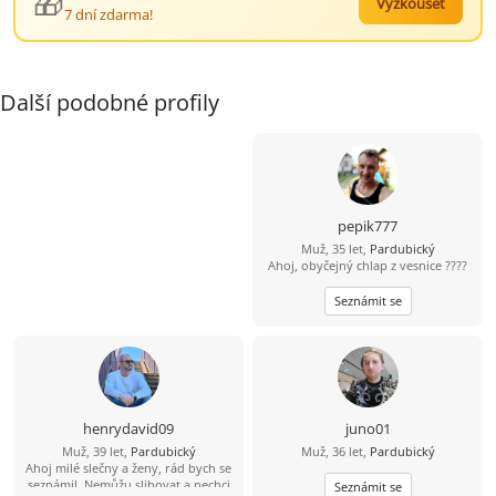
🎁
Vyzkoušet
7 dní zdarma!
Další podobné profily
pepik777
Muž, 35 let,
Pardubický
Ahoj, obyčejný chlap z vesnice ????
Seznámit se
henrydavid09
juno01
Muž, 39 let,
Pardubický
Muž, 36 let,
Pardubický
Ahoj milé slečny a ženy, rád bych se
seznámil. Nemůžu slibovat a nechci
Seznámit se