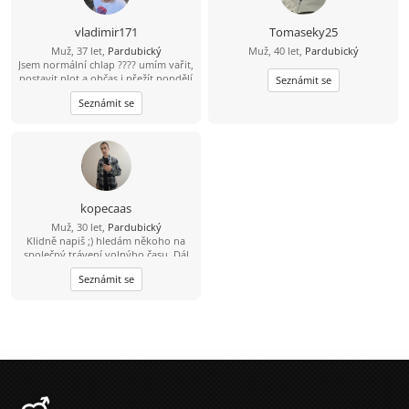
vladimir171
Tomaseky25
Muž, 37 let,
Pardubický
Muž, 40 let,
Pardubický
Jsem normální chlap ???? umím vařit,
postavit plot a občas i přežít pondělí
Seznámit se
????
Seznámit se
kopecaas
Muž, 30 let,
Pardubický
Klidně napiš ;) hledám někoho na
společný trávení volnýho času. Dál
se uvidí podle sympatií. Inteligentní
Seznámit se
pohodář, rád sportuju, rád si přečtu
knížku.