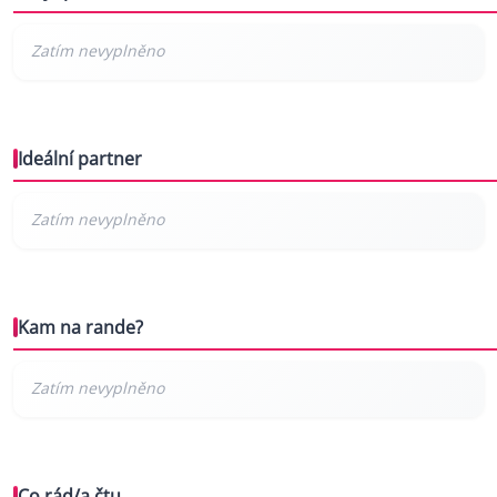
Ideální partner
Kam na rande?
Co rád/a čtu