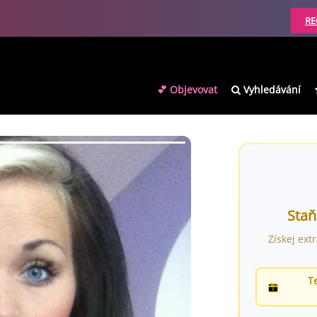
RE
💕 Objevovat
Vyhledávání
Staň
Získej ext
T