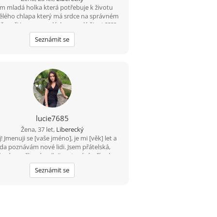
em mladá holka která potřebuje k životu
ělého chlapa který má srdce na správném
ě a oči jen pro me láska na celý život ????
Seznámit se
lucie7685
Žena, 37 let,
Liberecký
! Jmenuji se [vaše jméno], je mi [věk] let a
da poznávám nové lidi. Jsem přátelská,
ená a upřímná, miluji cestování, přírodu a
dobré jídlo. Ve volném čase ráda čtu,
Seznámit se
uchám hudbu nebo si zajdu na procházku.
ám někoho, kdo je upřímný, veselý a má
l pro humor. Pokud máš zájem se poznat,
neváhej mě kontaktovat!