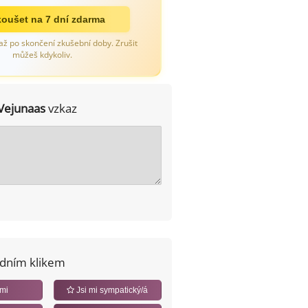
oušet na 7 dní zdarma
až po skončení zkušební doby. Zrušit
můžeš kdykoliv.
Vejunaas
vzkaz
edním klikem
 mi
Jsi mi sympatický/á