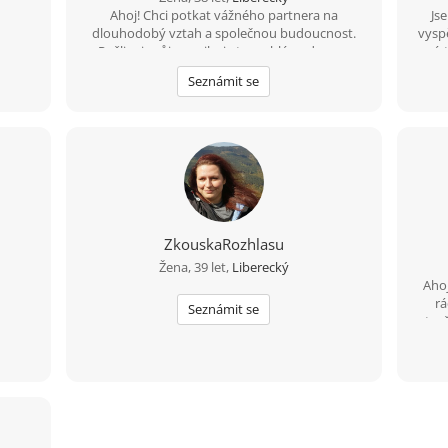
Ahoj! Chci potkat vážného partnera na
Js
dlouhodobý vztah a společnou budoucnost.
vysp
Pošli mi svůj е-mаil – je to rychlé a zdarma.
míst
Těším se na tvou odpověď!
Seznámit se
ZkouskaRozhlasu
Žena, 39 let,
Liberecký
Ahoj
rá
Seznámit se
otevř
poslo
Hled
smys