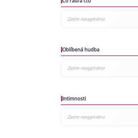
Co rád/a čtu
Oblíbená hudba
Intimnosti