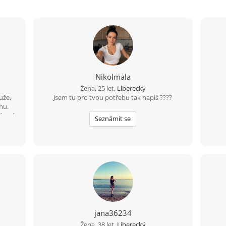
Nikolmala
Žena, 25 let,
Liberecký
uže,
Jsem tu pro tvou potřebu tak napiš ????
hu.
římné
Seznámit se
h bez
itě ti
jana36234
Žena, 38 let,
Liberecký