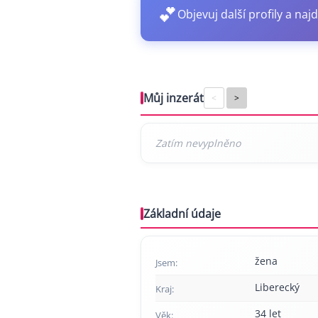
💕
Objevuj další profily a najd
Můj inzerát
<
>
Základní údaje
žena
Jsem:
Liberecký
Kraj:
34 let
Věk: