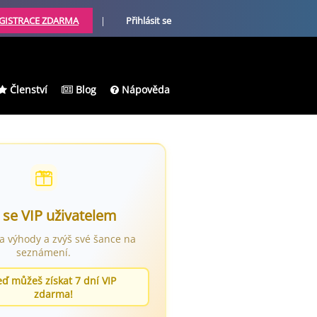
GISTRACE ZDARMA
|
Přihlásit se
Členství
Blog
Nápověda
 se VIP uživatelem
ra výhody a zvýš své šance na
seznámení.
eď můžeš získat 7 dní VIP
zdarma!