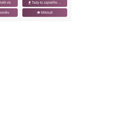
ědět víc
Tady to zajiskřilo ...
úsměv
Mrknutí