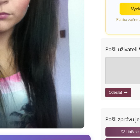
Vyzk
Platba začne 
Pošli uživateli
Odeslat
Pošli zprávu j
Líbíš se