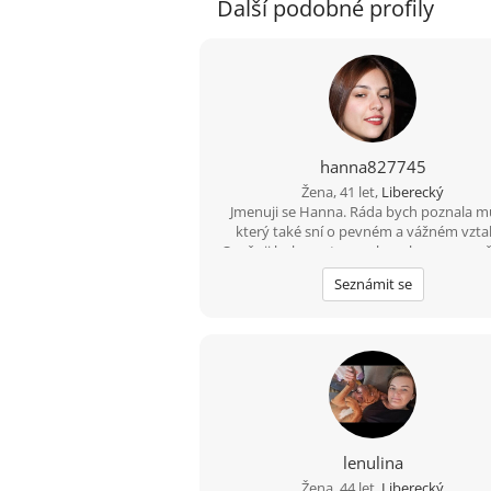
Další podobné profily
hanna827745
Žena, 41 let,
Liberecký
Jmenuji se Hanna. Ráda bych poznala m
který také sní o pevném a vážném vzta
Oceňuji laskavost, smysl pro humor a up
rozhovory. Pokud hledáš opravdový vzta
Seznámit se
her, pošli mi svou e-mailovou adresu a urč
odepíšu.
lenulina
Žena, 44 let,
Liberecký