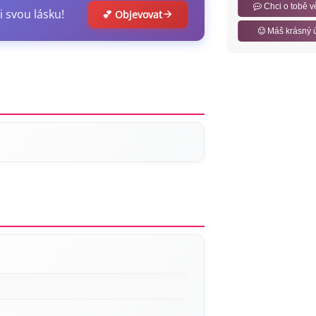
Chci o tobě v
i svou lásku!
💕 Objevovat
Máš krásný 