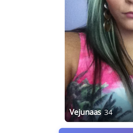
Vejunaas
34