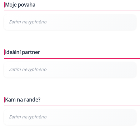
Moje povaha
Ideální partner
Kam na rande?