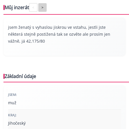
Můj inzerát
<
>
jsem ženatý s vyhaslou jiskrou ve vstahu, jestli jste
některá stejně postižená tak se ozvěte ale prosím jen
vážně, já 42,175/80
Základní údaje
JSEM:
muž
KRAJ:
Jihočeský