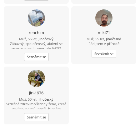
renchim
miki71
Muž, 56 let,
Jihočeský
Muž, 55 let,
Jihočeský
Zábavný, společenský, aktivní se
Rád jsem v přírodě
smyslem pro humor hledá????
Najdu????
Seznámit se
Seznámit se
jiri-1976
Muž, 50 let,
Jihočeský
Srdečně zdravím všechny ženy, které
zavítaly na můj profil. Hledám
pohodovou ženu, která pečuje o své
Seznámit se
tělo i duši, žije vědomě a aktivně.
Jsem člověk, který ví, že hledá jednu
z tisíce - tu, se kterou si budeme
ladit myšlením i životním stylem.
Miluju přírodu, zvířata a výlety tam,