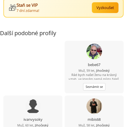
🎁
Staň se VIP
Vyzkoušet
7 dní zdarma!
Další podobné profily
bebe67
Muž, 59 let,
Jihočeský
Rád bych našel ženu na krásný
vztah, ve kterém nemá místo faleš.
Ženu které bych mohl věřit.
Seznámit se
ivanvysoky
mibis68
Muž, 60 let,
Jihočeský
Muž, 58 let,
Jihočeský