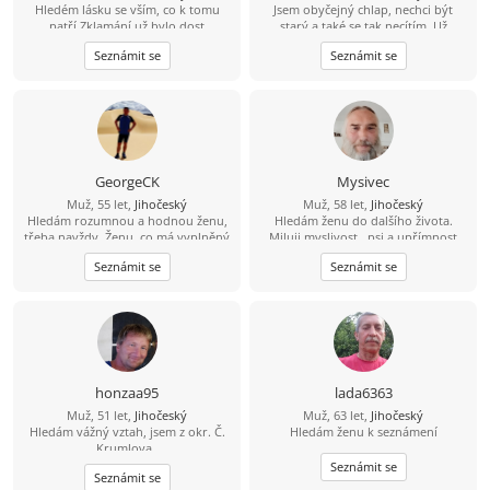
Hledém lásku se vším, co k tomu
Jsem obyčejný chlap, nechci být
patří.Zklamání už bylo dost
starý a také se tak necítím. Už
dlouho jsem někomu neřekl
Seznámit se
Seznámit se
"miláčku, lásko". Chtěl bych poznat
spíše štíhlou ženu, která by to chtěla
slyšet a které bych stál za to, abych
to i já slyšel iod ní. Jinak dílna,
zahrádka, dům, kolo, voda,
houbaření, cross golf, trochu tanec,
hudba, atd.
GeorgeCK
Mysivec
Muž, 55 let,
Jihočeský
Muž, 58 let,
Jihočeský
Hledám rozumnou a hodnou ženu,
Hledám ženu do dalšího života.
třeba navždy. Ženu, co má vyplněný
Miluji myslivost , psi a upřímnost
celý profil. I negativní odpověď je
Seznámit se
Seznámit se
lepší než fucking mlčení.
honzaa95
lada6363
Muž, 51 let,
Jihočeský
Muž, 63 let,
Jihočeský
Hledám vážný vztah, jsem z okr. Č.
Hledám ženu k seznámení
Krumlova,.
Seznámit se
Seznámit se