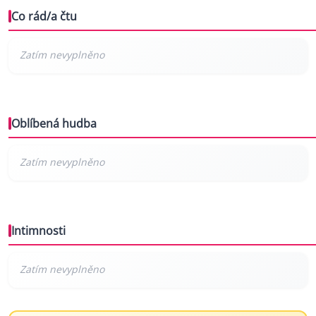
Co rád/a čtu
Oblíbená hudba
Intimnosti