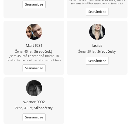
let syn je těžce postyzenej jemu 18
Seznámit se
let jednou za 14 dní mám střídavou
Seznámit se
péči mám ráda výlety procházky
kino a procházky jinak dojdu ráda s
někým na kafe ????
Mart1981
luciias
Žena, 45 let,
Středočeský
Žena, 29 let,
Středočeský
Jsem 45 letá rozvedená máma 18
letého těžce postiženého syna,který
Seznámit se
vyžaduje 24hod.péči. Ale každých 14
Seznámit se
dní si na celý víkend bere syna
bývalý manžel(otec syna) a tak bych
chtěla poznat partnera který by se
mnou rád vyrazil na výlet,poseděl u
kávy a bylo mu se mnou fajn. Bylo
by dobře kdyby to byl také tatínek a
měl rád děti.
woman0002
Žena, 41 let,
Středočeský
Seznámit se