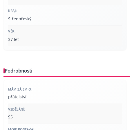
KRAJ:
Středočeský
VĚK:
37 let
Podrobnosti
MÁM ZÁJEM O:
přátelství
VZDĚLÁNÍ:
SŠ
MOJE POSTAVA: