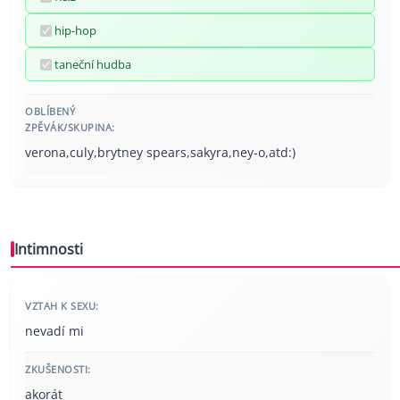
hip-hop
taneční hudba
OBLÍBENÝ
ZPĚVÁK/SKUPINA:
verona,culy,brytney spears,sakyra,ney-o,atd:)
Intimnosti
VZTAH K SEXU:
nevadí mi
ZKUŠENOSTI:
akorát