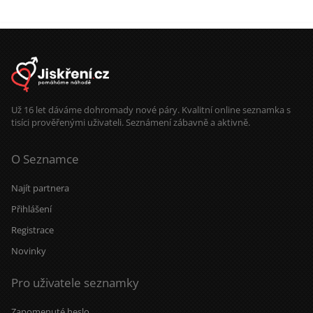
Už 16 let dáváme dohromady nové páry. Kvalitní online seznamka s
tisíci prověřenými uživateli. Seznámení zábavně a aktivně.
O Seznamce
Najít partnera
Přihlášení
Registrace
Novinky
Pro uživatele seznamky
Zapomenuté heslo