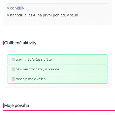
V CO VĚŘÍM:
v náhodu a lásku na první pohled, v osud
Oblíbené aktivity
trávím rád/a čas s přáteli
baví mě procházky v přírodě
tanec je moje vášeň
Moje povaha