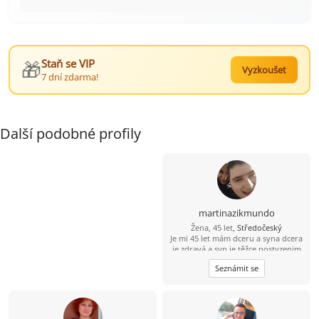
🎁
Staň se VIP
Vyzkoušet
7 dní zdarma!
Další podobné profily
martinazikmundo
Žena, 45 let,
Středočeský
Je mi 45 let mám dceru a syna dcera
je zdravá a syn je těžce postyzenim
starám se o něj 24 hodin denně jinak
Seznámit se
mám ráda výlety procházky kino
dojdu s někým na kafe ????