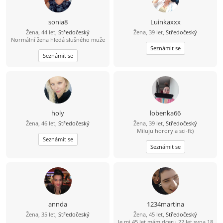
sonia8
Luinkaxxx
Žena, 44 let,
Středočeský
Žena, 39 let,
Středočeský
Normální žena hledá slušného muže
Seznámit se
Seznámit se
holy
lobenka66
Žena, 46 let,
Středočeský
Žena, 39 let,
Středočeský
Miluju horory a sci-fi:)
Seznámit se
Seznámit se
annda
1234martina
Žena, 35 let,
Středočeský
Žena, 45 let,
Středočeský
Je mi 45 let mám dceru 22 let syna 18