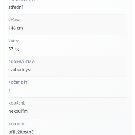
střední
VÝŠKA:
146 cm
VÁHA:
57 kg
RODINNÝ STAV:
svobodný/á
POČET DĚTÍ:
1
KOUŘENÍ:
nekouřím
ALKOHOL:
příležitostně