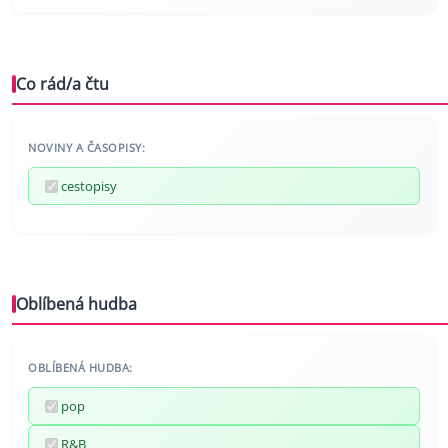
Co rád/a čtu
NOVINY A ČASOPISY:
cestopisy
Oblíbená hudba
OBLÍBENÁ HUDBA:
pop
R&B