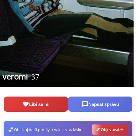
veromi
37
Líbí se mi
Napsat zprávu
💕
Objevuj další profily a najdi svou lásku!
💕 Objevovat