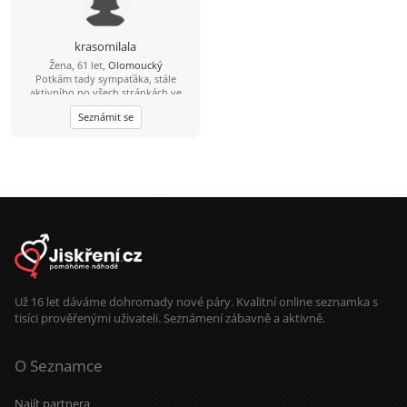
krasomilala
Žena, 61 let,
Olomoucký
Potkám tady sympaťáka, stále
aktivního po všech stránkách ve
věku 59-64 let nad 182 cm?
Seznámit se
Už 16 let dáváme dohromady nové páry. Kvalitní online seznamka s
tisíci prověřenými uživateli. Seznámení zábavně a aktivně.
O Seznamce
Najít partnera