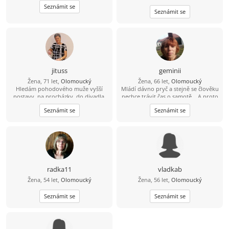
nezávislá, ale takový kamarád na
Seznámit se
Seznámit se
slunce i do deště by mohl být fajn :-)
Jsem pěkná , ne pro každého...Mám
tři syny a dva vnuky, pořád slyším,
že chlap bude pro mě to nejlepší, co
mám mít, tak třeba mají synové
pravdu :-) Dělám to i pro sebe,, mám
ráda život na pohodu, ale pohodlná
nejsem, mám fenku Jackii a patří do
jituss
geminii
rodiny,:-)
Žena, 71 let,
Olomoucký
Žena, 66 let,
Olomoucký
Hledám pohodového muže vyšší
Mládí dávno pryč a stejně se člověku
postavy, na procházky, do divadla,
nechce trávit čas o samotě... A proto
na koncerty, výlety na kole
hledám kamaráda, přítele, lásku(?),
Seznámit se
Seznámit se
prostě někoho na sdílení času při
společných aktivitách, sdílení radostí
i starostí...
radka11
vladkab
Žena, 54 let,
Olomoucký
Žena, 56 let,
Olomoucký
Seznámit se
Seznámit se