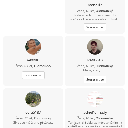
mariori2
Žena, 60 let,
Olomoucký
Hledám zralého, vyrovnaného
muže,se kterým je radost mluvit i
mlčet, sdílet všední dny a objevovat
Seznámit se
ty neobyčejné chvilky
vesna6
iveta2307
Žena, 63 let,
Olomoucký
Žena, 60 let,
Olomoucký
Muže, který.......
Seznámit se
Seznámit se
vera5187
JackieKennedy
Žena, 72 let,
Olomoucký
Žena, 61 let,
Olomoucký
Život se má žít,ne přežívat.
Tak jsem si řekla, že něco změním :-)
Určitě to bude změna. Jsem finančně