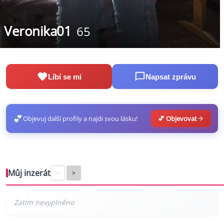
Veronika01
65
Líbí se mi
Napsat zprávu
💕
Objevuj další profily a najdi svou lásku!
💕 Objevovat
Můj inzerát
<
>