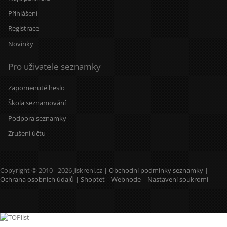
Přihlášení
Registrace
Novinky
Pro uživatele seznamky
Zapomenuté heslo
Škola seznamování
Podpora seznamky
Zrušení účtu
Copyright © 2010 - 2026 Jiskreni.cz |
Obchodní podmínky seznamky
|
Ochrana osobních údajů
|
Shoptet
|
Webnode
|
Nastavení soukromí