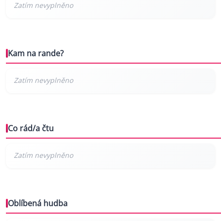
Kam na rande?
Co rád/a čtu
Oblíbená hudba