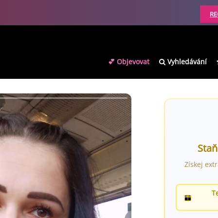
RE
💕 Objevovat
Vyhledávání
Staň
Získej ext
T