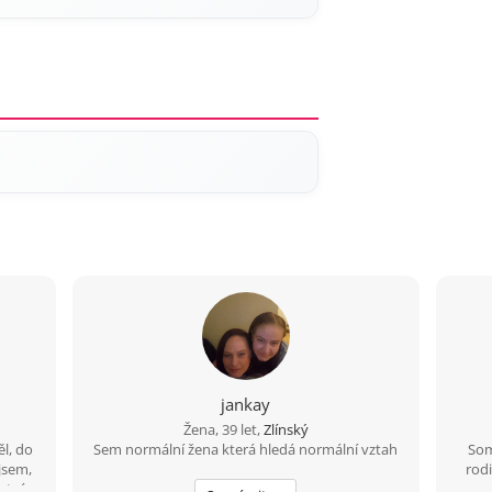
jankay
Žena, 39 let,
Zlínský
l, do
Sem normální žena která hledá normální vztah
Som
 jsem,
rodi
rtní