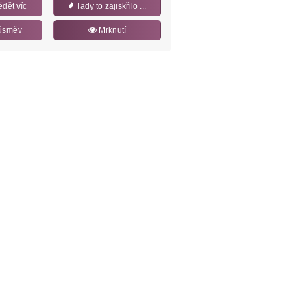
ědět víc
Tady to zajiskřilo ...
úsměv
Mrknutí