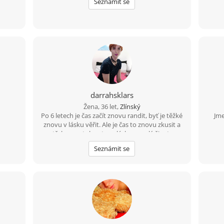
Seznámit se
ví
idí
ejsem
ala
 nebo
avně,
 napíše
 nikdo
ebe
ě
darrahsklars
m ráda
uju,
Žena, 36 let,
Zlínský
na
Po 6 letech je čas začít znovu randit, byť je těžké
Jme
ale
znovu v lásku věřit. Ale je čas to znovu zkusit a
lavě
třeba se z toho stane láska na celý život.
e jsem
Zkusíme to spolu?
Seznámit se
ovat.
 plně
 cítím
há
ba se
hodně
i a
 a
luju