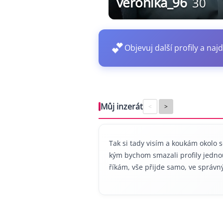
veronika_96
30
💕
Objevuj další profily a najd
Můj inzerát
<
>
Tak si tady visím a koukám okolo 
kým bychom smazali profily jednou
říkám, vše přijde samo, ve správný