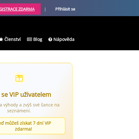
GISTRACE ZDARMA
|
Přihlásit se
Členství
Blog
Nápověda
 se VIP uživatelem
ra výhody a zvýš své šance na
seznámení.
eď můžeš získat 7 dní VIP
zdarma!