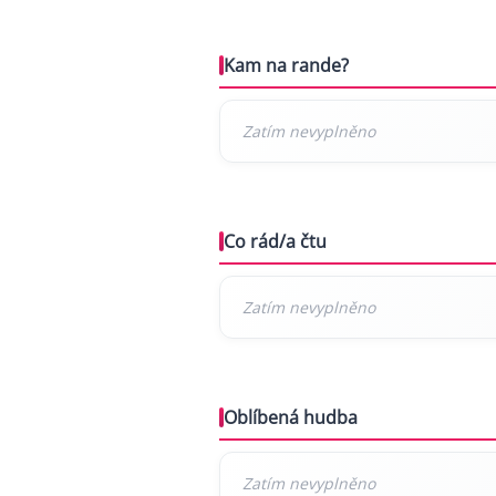
Kam na rande?
Co rád/a čtu
Oblíbená hudba