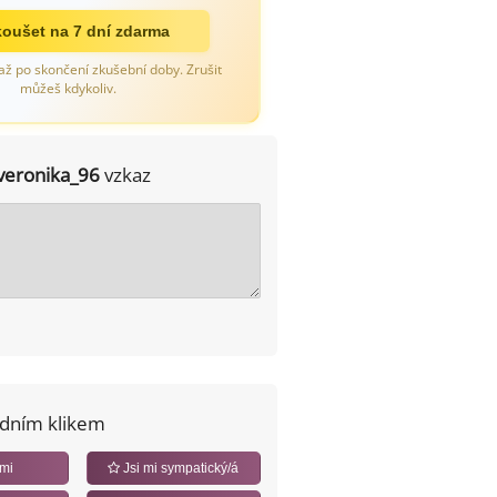
oušet na 7 dní zdarma
až po skončení zkušební doby. Zrušit
můžeš kdykoliv.
veronika_96
vzkaz
edním klikem
 mi
Jsi mi sympatický/á