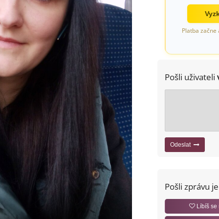
Vyzk
Platba začne 
Pošli uživateli
Odeslat
Pošli zprávu j
Líbíš se