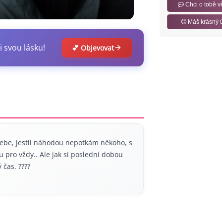
Chci o tobě v
Máš krásný 
i svou lásku!
💕 Objevovat
sebe, jestli náhodou nepotkám někoho, s
 pro vždy.. Ale jak si poslední dobou
 čas. ????