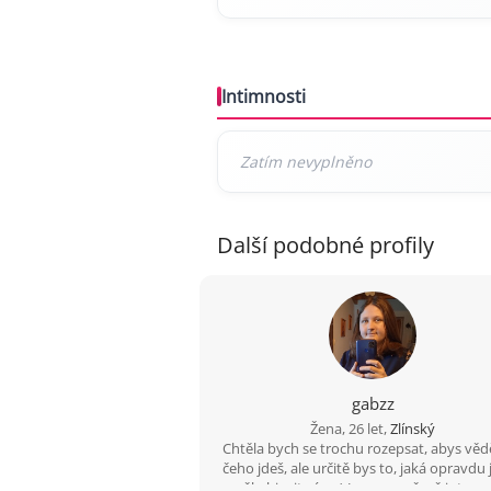
Intimnosti
Další podobné profily
gabzz
Žena, 26 let,
Zlínský
Chtěla bych se trochu rozepsat, abys vědě
čeho jdeš, ale určitě bys to, jaká opravdu
měl objevit sám :) Jsem poměrně introve