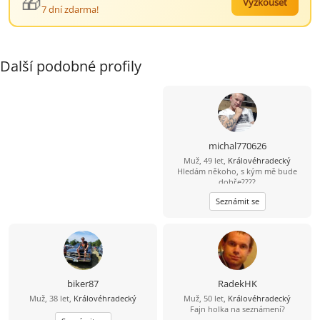
🎁
Vyzkoušet
7 dní zdarma!
Další podobné profily
michal770626
Muž, 49 let,
Královéhradecký
Hledám někoho, s kým mě bude
dobře????
Seznámit se
biker87
RadekHK
Muž, 38 let,
Královéhradecký
Muž, 50 let,
Královéhradecký
Fajn holka na seznámení?