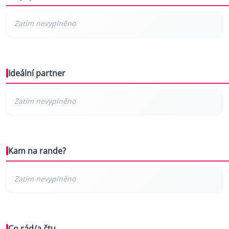
Ideální partner
Kam na rande?
Co rád/a čtu