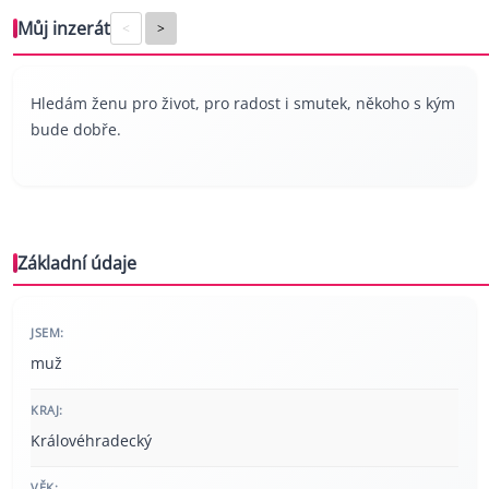
Můj inzerát
<
>
Hledám ženu pro život, pro radost i smutek, někoho s kým
bude dobře.
Základní údaje
JSEM:
muž
KRAJ:
Královéhradecký
VĚK: