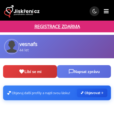
REGISTRACE ZDARMA
vesnafs
44 let
Líbí se mi
Napsat zprávu
💕
Objevuj další profily a najdi svou lásku!
💕 Objevovat