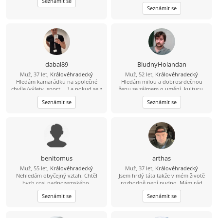
Seznámit se
Seznámit se
dabal89
BludnyHolandan
Muž, 37 let,
Královéhradecký
Muž, 52 let,
Královéhradecký
Hledám kamarádku na společné
Hledám milou a dobrosrdečnou
chvíle (výlety, sport, ...) a pokud se z
ženu se zájmem o umění, kulturu,
toho vyklube něco víc, budu velmi
památky a láskou ke zvířatům a
Seznámit se
Seznámit se
rád ... :-)
přírodě. Rád bych s takovou ženou
spoluprožíval hezké chvíle a
vzájemně se podporoval.
benitomus
arthas
Muž, 55 let,
Královéhradecký
Muž, 37 let,
Královéhradecký
Nehledám obyčejný vztah. Chtěl
Jsem hrdý táta takže v mém životě
bych cosi nadpozemského,
rozhodně není nudno. Mám rád
výjimečného, ne šedivého a
aktivní odpočinek – vyrazit na
Seznámit se
Seznámit se
zbytečného.
procházku, do přírody nebo na výlet
je pro mě ideální způsob, jak vyčistit
hlavu. Když zrovna nelítáme venku,