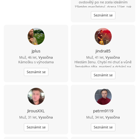
ovdovělý po ne zcela ideálním
15letém manželství, dcera 11let, tak
trochu alternativně a pronárodně
Seznámit se
smýšlející, tj. fráze konzum a úspěch
již se mě tak úplně netýkají, přírodu
a výlety milující, místem nynějšího
pobytu se zcela vázán necítím,
uvítám ženu trochu otevřené mysli
jplus
jindra85
Muž, 46 let,
Vysočina
Muž, 41 let,
Vysočina
Kámošku s výhodama
Hledám ženu. Chybí mi chuť a vůně
ženského těla, mazlení a drbání na
zádech.. ;-) Zajdeme na kávu a
Seznámit se
Seznámit se
uvidíme, jestli přeskočí jiskra?
JirousXXL
petrm9119
Muž, 31 let,
Vysočina
Muž, 34 let,
Vysočina
Seznámit se
Seznámit se