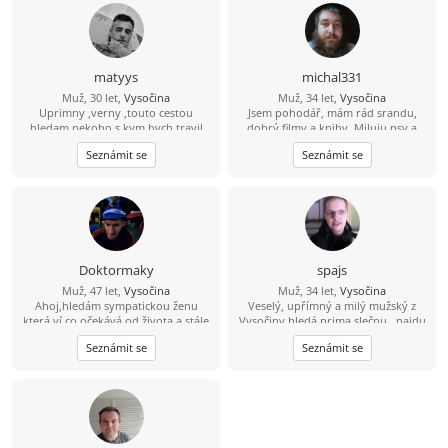
matyys
michal331
Muž, 30 let,
Vysočina
Muž, 34 let,
Vysočina
Uprimny ,verny ,touto cestou
Jsem pohodář, mám rád srandu,
hledam nekoho s kym bych travil
dobrý filmy a knihy. Miluju psy a
dlouhe chvile zasel ven nebo na
cením si upřímnosti, protože
Seznámit se
Seznámit se
kavu
nesnáším lži a přetvářku. Radši
trávím čas s pár opravdovými lidmi
než s falešnými. Umím si užít klid,
humor i obyčejné chvíle, které mají
něco do sebe.
Doktormaky
spajs
Muž, 47 let,
Vysočina
Muž, 34 let,
Vysočina
Ahoj,hledám sympatickou ženu
Veselý, upřímný a milý mužský z
která ví co očekává od života a stále
Vysočiny hledá prima slečnu.. najdu
ještě hledá toho prvého pro
tě?
Seznámit se
Seznámit se
společnou cestu.Jsem optimista a
věřím že někde jsi...