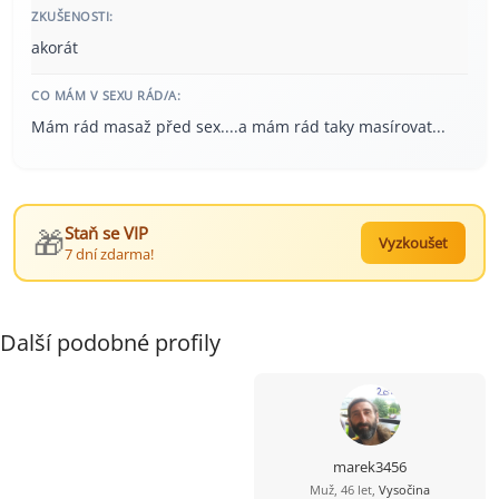
ZKUŠENOSTI:
akorát
CO MÁM V SEXU RÁD/A:
Mám rád masaž před sex....a mám rád taky masírovat...
🎁
Staň se VIP
Vyzkoušet
7 dní zdarma!
Další podobné profily
marek3456
Muž, 46 let,
Vysočina