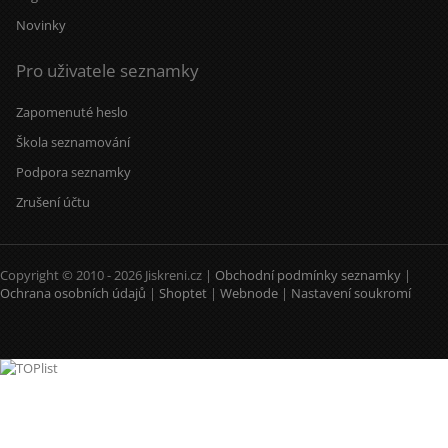
Novinky
Pro uživatele seznamky
Zapomenuté heslo
Škola seznamování
Podpora seznamky
Zrušení účtu
Copyright © 2010 - 2026 Jiskreni.cz |
Obchodní podmínky seznamky
|
Ochrana osobních údajů
|
Shoptet
|
Webnode
|
Nastavení soukromí