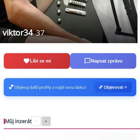
viktor34
37
Líbí se mi
Napsat zprávu
💕
Objevuj další profily a najdi svou lásku!
💕 Objevovat
Můj inzerát
<
>