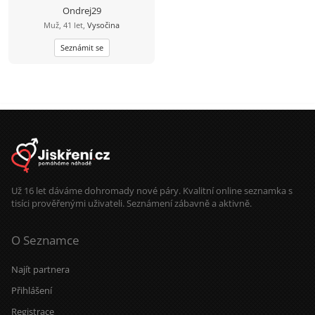
Ondrej29
Muž, 41 let,
Vysočina
Seznámit se
Už 16 let dáváme dohromady nové páry. Kvalitní online seznamka s
tisíci prověřenými uživateli. Seznámení zábavně a aktivně.
O Seznamce
Najít partnera
Přihlášení
Registrace