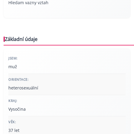
Hledam vazny vztah
Základní údaje
JSEM:
muž
ORIENTACE:
heterosexuální
KRAJ:
Vysočina
VĚK:
37 let