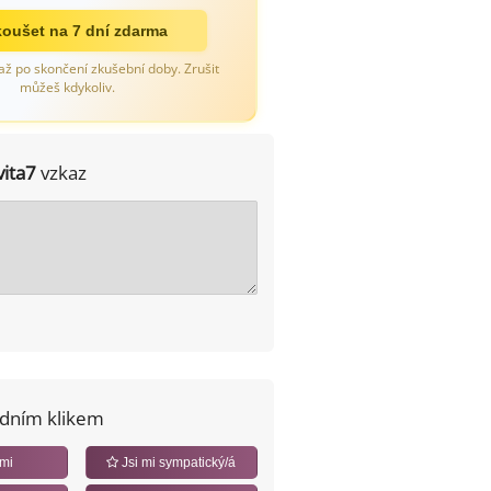
oušet na 7 dní zdarma
až po skončení zkušební doby. Zrušit
můžeš kdykoliv.
vita7
vzkaz
edním klikem
 mi
Jsi mi sympatický/á