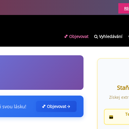
RE
💕 Objevovat
Vyhledávání
Staň
Získej ext
i svou lásku!
💕 Objevovat
T