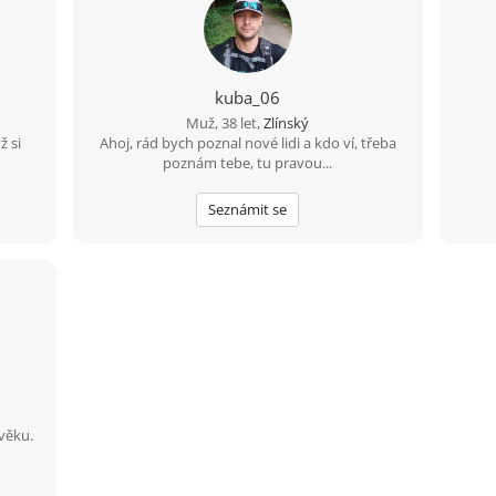
kuba_06
Muž, 38 let,
Zlínský
ž si
Ahoj, rád bych poznal nové lidi a kdo ví, třeba
poznám tebe, tu pravou...
Seznámit se
věku.