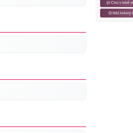
Chci o tobě v
Máš krásný 