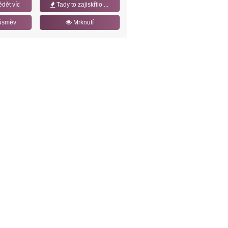
ědět víc
Tady to zajiskřilo ...
úsměv
Mrknutí