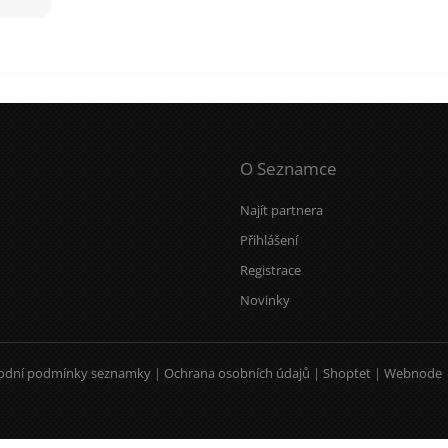
O Seznamce
Najít partnera
Přihlášení
Registrace
Novinky
odní podmínky seznamky
|
Ochrana osobních údajů
|
Shoptet
|
Webnode