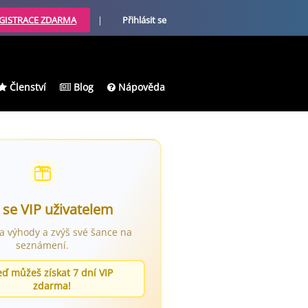
GISTRACE ZDARMA
|
Přihlásit se
Členství
Blog
Nápověda
 se VIP uživatelem
ra výhody a zvýš své šance na
seznámení.
eď můžeš získat 7 dní VIP
zdarma!