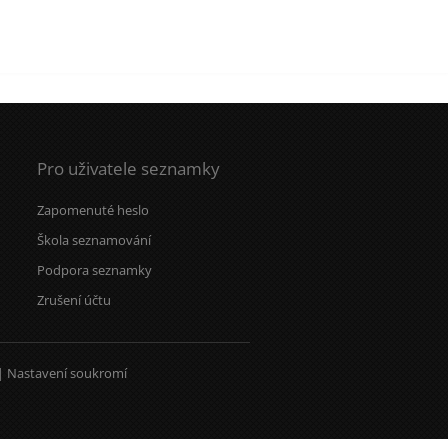
Pro uživatele seznamky
Zapomenuté heslo
Škola seznamování
Podpora seznamky
Zrušení účtu
|
Nastavení soukromí