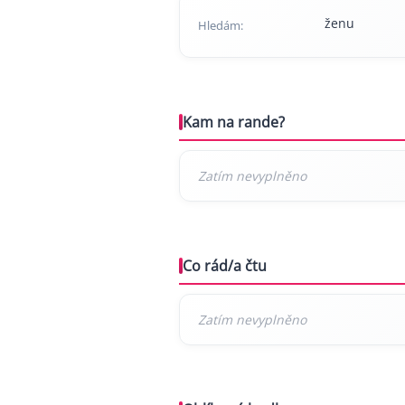
ženu
Hledám:
Kam na rande?
Co rád/a čtu