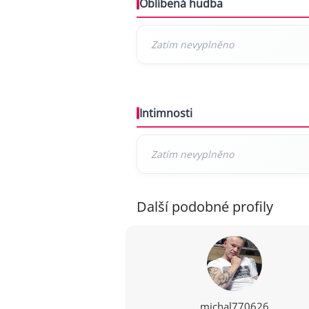
Oblíbená hudba
Intimnosti
Další podobné profily
michal770626