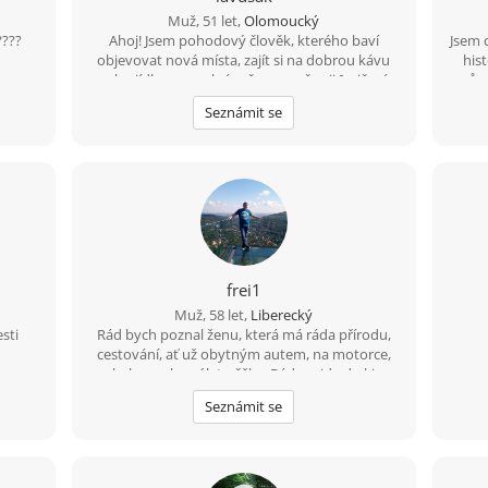
Muž, 51 let,
Olomoucký
????
Ahoj! Jsem pohodový člověk, kterého baví
Jsem 
objevovat nová místa, zajít si na dobrou kávu
his
nebo jídlo a ve volném čase se věnuji [cvičení,
různ
boxu, rád chodím na procházky.Hledám
Seznámit se
někoho pro společné zážitky, upřímné
rozhovory a časem třeba i pro vážný vztah, kde
se budeme navzájem podporovat.“
frei1
Muž, 58 let,
Liberecký
sti
Rád bych poznal ženu, která má ráda přírodu,
cestování, ať už obytným autem, na motorce,
na kole a nebo výlet pěšky. Ráda zajde do kina.
Nebo na dovolenou k moři. Možností je mnoho.
Seznámit se