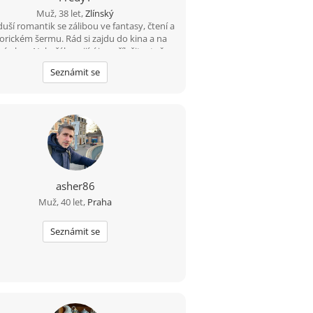
Muž, 38 let,
Zlínský
duší romantik se zálibou ve fantasy, čtení a
torickém šermu. Rád si zajdu do kina a na
é akce. Nekuřák a pijící jen příležitostně,
nebo lépe nikdy.
Seznámit se
asher86
Muž, 40 let,
Praha
Seznámit se