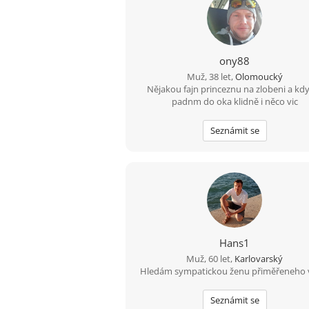
ony88
Muž, 38 let,
Olomoucký
Nějakou fajn princeznu na zlobeni a kdy
padnm do oka klidně i něco vic
Seznámit se
Hans1
Muž, 60 let,
Karlovarský
Hledám sympatickou ženu přiměřeneho 
Seznámit se