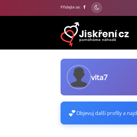
Přidejte se:
vita7
💕
Objevuj další profily a najd