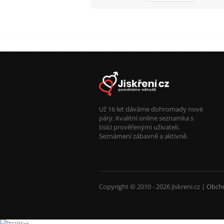
Už 16 let dáváme dohromady nové
páry. Kvalitní online seznamka s
tisíci prověřenými uživateli.
Seznámení zábavně a aktivně.
Copyright © 2010 - 2026 Jiskreni.cz |
Obch