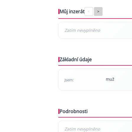
Můj inzerát
<
>
Základní údaje
muž
Jsem:
Podrobnosti