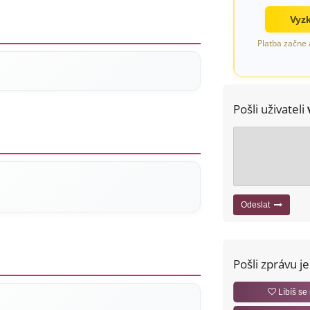
Vyzk
Platba začne 
Pošli uživateli
Odeslat
Pošli zprávu j
Líbíš se