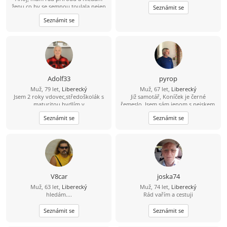
ženu co by se semnou toulala nejen
Seznámit se
přírodou ale i životem
Seznámit se
Adolf33
pyrop
Muž, 79 let,
Liberecký
Muž, 67 let,
Liberecký
Jsem 2 roky vdovec,středoškolák s
Již samotář, Koníček je černé
maturitou,bydlím v
řemeslo. Jsem sám jenom s pejskem,
Krkonoších,zdědil jsem čistokrevnou
máme zahradu kde spolu
Seznámit se
Seznámit se
Mainskou kočku,kvůli které se
pracujeme. Rádi bychom hodnou
nemohu na delší čas vzdálit.Mám
ženu.
vše,ale chybí mi pohlazení od
sympatické,prsaté paní do
sedmdesáti let.Nehledám služku ani
uklízečku,ale někoho kdo by mne
přitahoval a mohl jsem se na něho
těšit.Zdraví Václav z hor.
V8car
joska74
Muž, 63 let,
Liberecký
Muž, 74 let,
Liberecký
hledám....
Rád vařím a cestuji
Seznámit se
Seznámit se