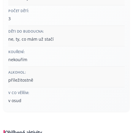
POČET DĚTÍ:
3
DĚTI DO BUDOUCNA:
ne, ty, co mám už stačí
KOUŘENÍ:
nekouřím
ALKOHOL:
příležitostně
V CO VĚŘÍM:
v osud
Oblíbené aktivity