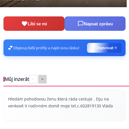
Líbí se mi
Napsat zprávu
💕
Objevuj další profily a najdi svou lásku!
💕 Objevovat
Můj inzerát
<
>
Hledám pohodovou ženu která ráda cestuje . žiju na
venkově V rodinném domě moje tel.c.602819130 Vláďa