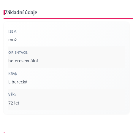
Základní údaje
JSEM:
muž
ORIENTACE:
heterosexuální
KRAJ:
Liberecký
VĚK:
72 let