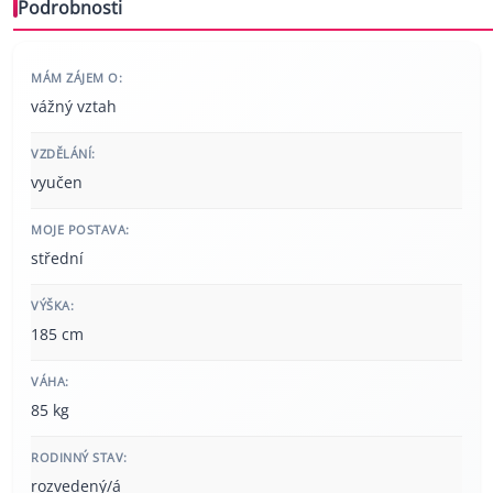
Podrobnosti
MÁM ZÁJEM O:
vážný vztah
VZDĚLÁNÍ:
vyučen
MOJE POSTAVA:
střední
VÝŠKA:
185 cm
VÁHA:
85 kg
RODINNÝ STAV:
rozvedený/á