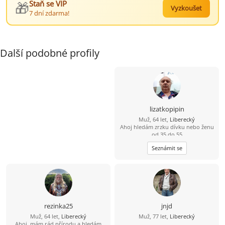
🎁
Staň se VIP
Vyzkoušet
7 dní zdarma!
Další podobné profily
lizatkopipin
Muž, 64 let,
Liberecký
Ahoj hledám zrzku dívku nebo ženu
od 35 do 55
Seznámit se
rezinka25
jnjd
Muž, 64 let,
Liberecký
Muž, 77 let,
Liberecký
Ahoj, mám rád přírodu a hledám