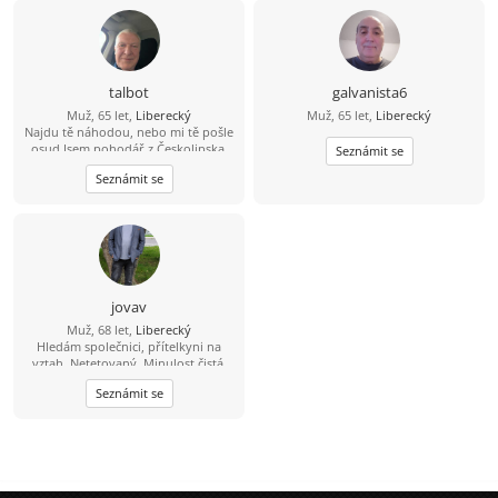
talbot
galvanista6
Muž, 65 let,
Liberecký
Muž, 65 let,
Liberecký
Najdu tě náhodou, nebo mi tě pošle
osud Jsem pohodář z Českolipska.
Seznámit se
Mám rád procházky, kolo, zahradu,
Seznámit se
cestování, šachy i Scrabble. Jsem
podnikatel, ale volné dny nejraději
trávím na chalupě v klidu a přírodě.
Hledám usměvavou ženu, která má
ráda život, trochu humoru a
nepotřebuje dokonalost – stačí jí
pohoda, smích a společné chvíle.
jovav
Muž, 68 let,
Liberecký
Hledám společnici, přítelkyni na
vztah. Netetovaný, Minulost čistá.
Finančně nezávislý.
Seznámit se