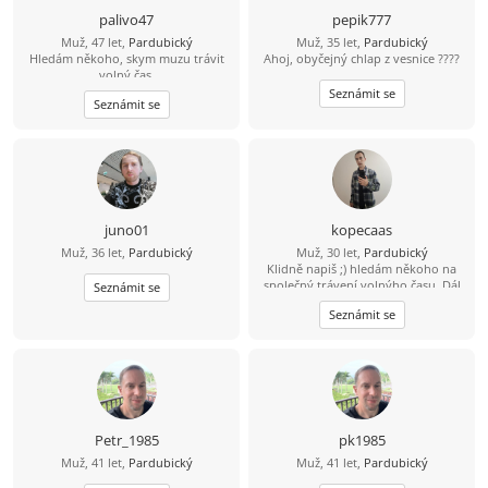
palivo47
pepik777
Muž, 47 let,
Pardubický
Muž, 35 let,
Pardubický
Hledám někoho, skym muzu trávit
Ahoj, obyčejný chlap z vesnice ????
,volný čas..
Seznámit se
Seznámit se
juno01
kopecaas
Muž, 36 let,
Pardubický
Muž, 30 let,
Pardubický
Klidně napiš ;) hledám někoho na
společný trávení volnýho času. Dál
Seznámit se
se uvidí podle sympatií. Inteligentní
Seznámit se
pohodář, rád sportuju, rád si přečtu
knížku.
Petr_1985
pk1985
Muž, 41 let,
Pardubický
Muž, 41 let,
Pardubický