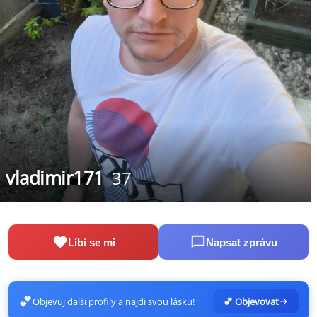
vladimir171
37
Líbí se mi
Napsat zprávu
💕
Objevuj další profily a najdi svou lásku!
💕 Objevovat