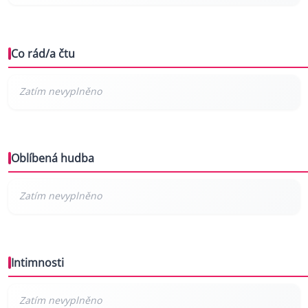
Co rád/a čtu
Oblíbená hudba
Intimnosti