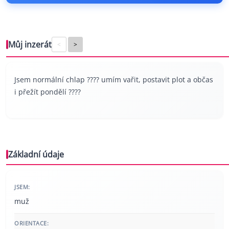
Můj inzerát
<
>
Jsem normální chlap ???? umím vařit, postavit plot a občas
i přežít pondělí ????
Základní údaje
JSEM:
muž
ORIENTACE: