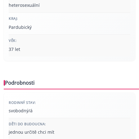
heterosexuální
KRAJ:
Pardubický
VĚK:
37 let
Podrobnosti
RODINNÝ STAV:
svobodný/á
DĚTI DO BUDOUCNA:
jednou určitě chci mít