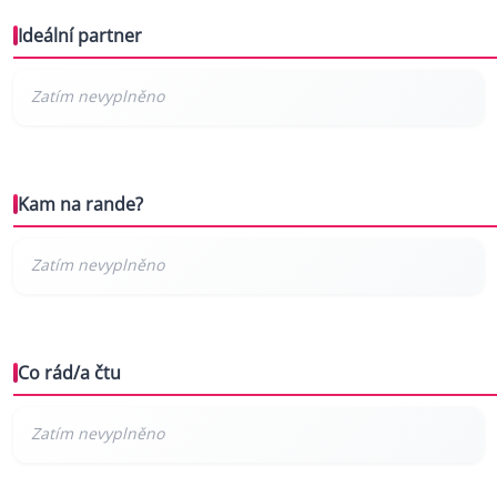
Ideální partner
Kam na rande?
Co rád/a čtu