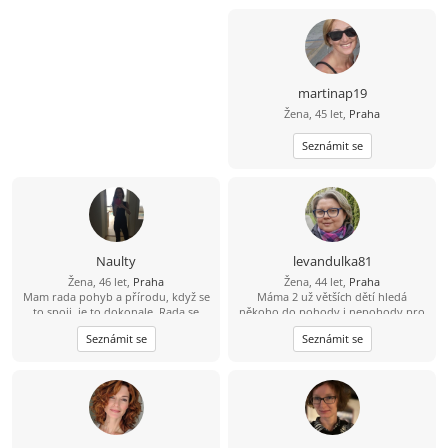
martinap19
Žena, 45 let,
Praha
Seznámit se
Naulty
levandulka81
Žena, 46 let,
Praha
Žena, 44 let,
Praha
Mam rada pohyb a přírodu, když se
Máma 2 už větších dětí hledá
to spoji, je to dokonale. Rada se
někoho do pohody i nepohody pro
zabyvam různými druhy cvičení a
nás 3. Jsem poměrně akční, ale umím
Seznámit se
Seznámit se
zdravým životním stylem, ale
i odpočívat. Ráda bych někoho kdo
samozrejme rezervy jsou ;-). Osobni
chce opravdu vztah a nechce trávit
rozvoj mne obohacuje život, je to
čas jen dopisováním.
zábavná cesta. Byla bych rada,
kdybys na tom alespon castecne byl
podobne, je přínosem spolu růst :-).
Ale koníčky nemusíme mít stejne, je
fajn se i oddělit, stejný bychom měli