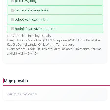
píši si svůj blog
cestování je moje láska
odpočívám čtením knih
hodně času trávím sportem
Led Zeppelin,Pink Floyd,Uriah,
Heep,Nirvana,Metallica,QUEEN,Scorpions,AC/DC,Limp Bizkit,staří
Kabáti, Daniel Landa, Orlík,Within Temptation,
Evanescence,Cradle Of Filth atd.Mí miláčkové Tublatanka,Argema
a Nightwish*45**45*
Moje povaha