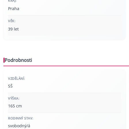
KRAJ:
Praha
VĚK:
39 let
Podrobnosti
VZDĚLÁNÍ:
SŠ
VÝŠKA:
165 cm
RODINNÝ STAV:
svobodný/á