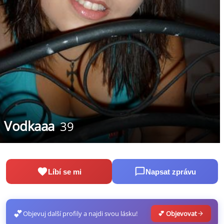
Vodkaaa
39
Líbí se mi
Napsat zprávu
💕
Objevuj další profily a najdi svou lásku!
💕 Objevovat