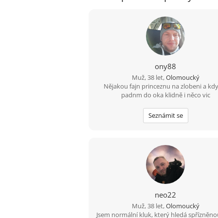
ony88
Muž, 38 let,
Olomoucký
Nějakou fajn princeznu na zlobeni a kdy
padnm do oka klidně i něco vic
Seznámit se
neo22
Muž, 38 let,
Olomoucký
Jsem normální kluk, který hledá spřízněno