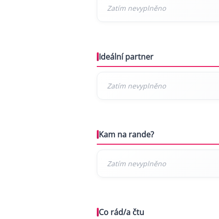
Ideální partner
Kam na rande?
Co rád/a čtu