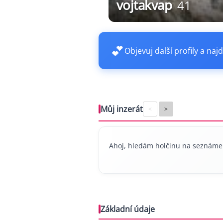
vojtakvap
41
💕
Objevuj další profily a najd
Můj inzerát
<
>
Ahoj, hledám holčinu na seznámen
Základní údaje