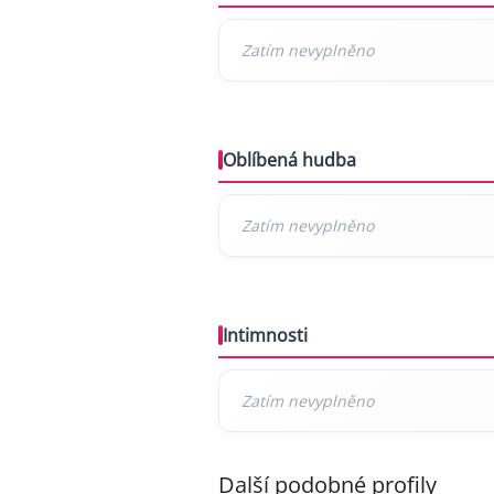
Oblíbená hudba
Intimnosti
Další podobné profily