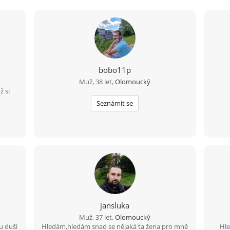
bobo11p
Muž, 38 let,
Olomoucký
ž si
Seznámit se
jansluka
Muž, 37 let,
Olomoucký
u duši
Hledám,hledám snad se nějaká ta žena pro mně
Hle