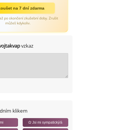
oušet na 7 dní zdarma
až po skončení zkušební doby. Zrušit
můžeš kdykoliv.
vojtakvap
vzkaz
edním klikem
 mi
Jsi mi sympatický/á