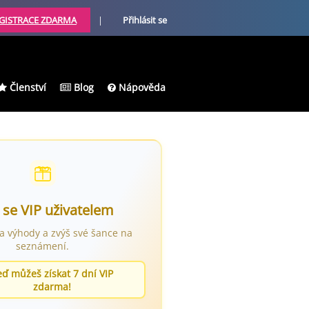
GISTRACE ZDARMA
|
Přihlásit se
Členství
Blog
Nápověda
 se VIP uživatelem
ra výhody a zvýš své šance na
seznámení.
eď můžeš získat 7 dní VIP
zdarma!