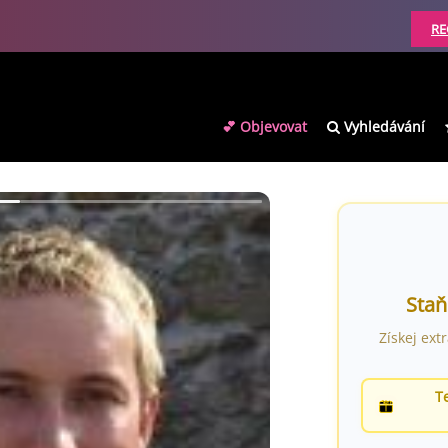
RE
💕 Objevovat
Vyhledávání
Staň
Získej ext
T