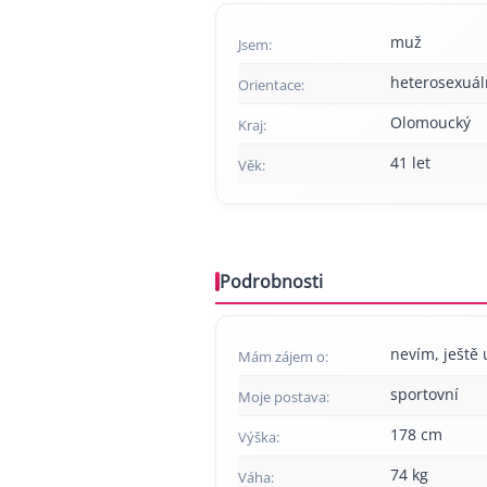
muž
Jsem:
heterosexuál
Orientace:
Olomoucký
Kraj:
41 let
Věk:
Podrobnosti
nevím, ještě 
Mám zájem o:
sportovní
Moje postava:
178 cm
Výška:
74 kg
Váha: