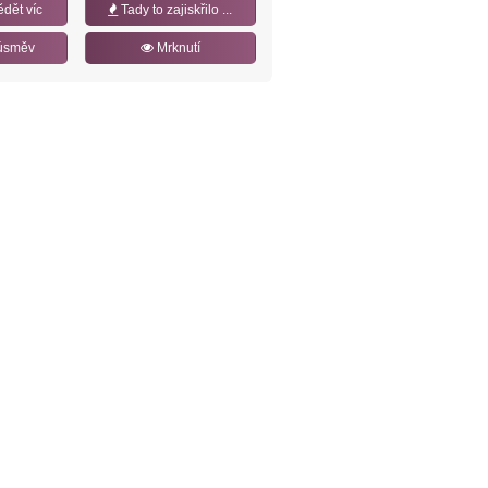
ědět víc
Tady to zajiskřilo ...
úsměv
Mrknutí