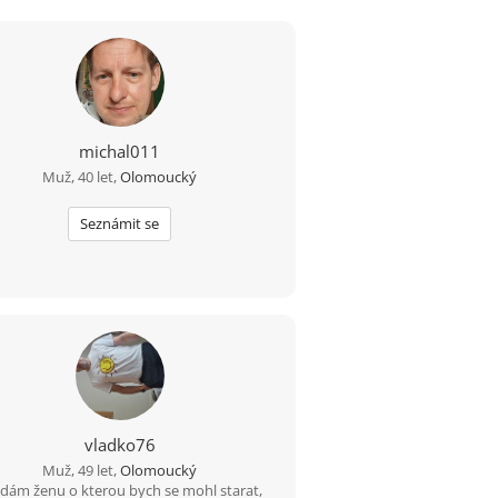
michal011
Muž, 40 let,
Olomoucký
Seznámit se
vladko76
Muž, 49 let,
Olomoucký
dám ženu o kterou bych se mohl starat,