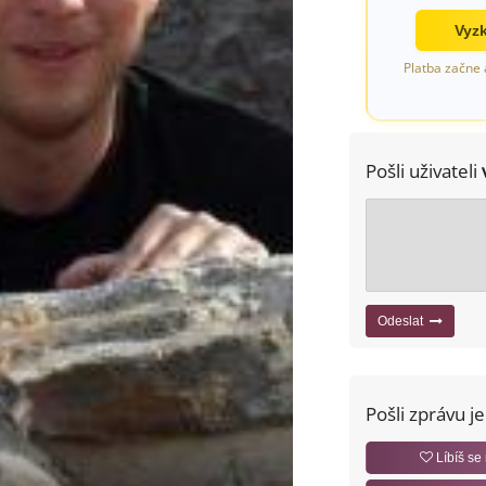
Vyzk
Platba začne 
Pošli uživateli
Odeslat
Pošli zprávu j
Líbíš se