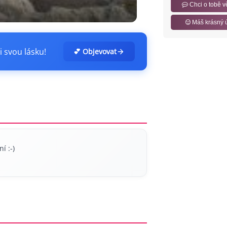
Chci o tobě v
Máš krásný 
i svou lásku!
💕 Objevovat
í :-)