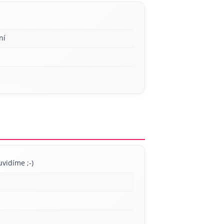
ní
uvidíme ;-)