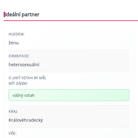
Ideální partner
HLEDÁM:
ženu
ORIENTACE:
heterosexuální
O JAKÝ VZTAH BY MĚL
MÍT ZÁJEM:
vážný vztah
KRAJ:
Královéhradecký
VĚK: