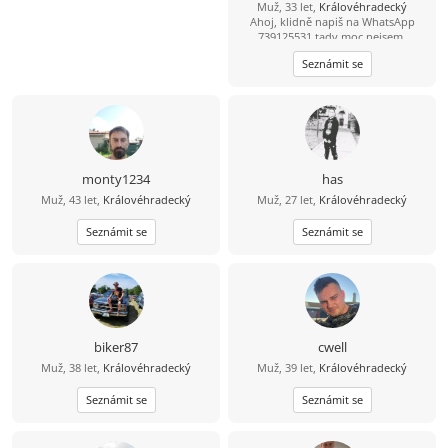
Muž, 33 let,
Královéhradecký
Ahoj, klidně napiš na WhatsApp
739125531 tady moc nejsem.
Seznámit se
monty1234
has
Muž, 43 let,
Královéhradecký
Muž, 27 let,
Královéhradecký
Seznámit se
Seznámit se
biker87
cwell
Muž, 38 let,
Královéhradecký
Muž, 39 let,
Královéhradecký
Seznámit se
Seznámit se