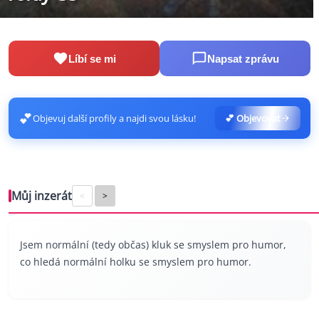
Líbí se mi
Napsat zprávu
💕
Objevuj další profily a najdi svou lásku!
💕 Objevovat
Můj inzerát
<
>
Jsem normální (tedy občas) kluk se smyslem pro humor,
co hledá normální holku se smyslem pro humor.