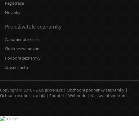
Registrace
Novinky
Pro uživatele seznamky
Zapomenuté heslo
Škola seznamování
Podpora seznamky
Zrušení účtu
Copyright © 2010 - 2026 Jiskreni.cz |
Obchodní podmínky seznamky
|
Ochrana osobních údajů
|
Shoptet
|
Webnode
|
Nastavení soukromí