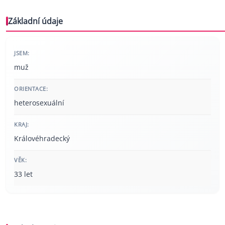
Základní údaje
JSEM:
muž
ORIENTACE:
heterosexuální
KRAJ:
Královéhradecký
VĚK:
33 let