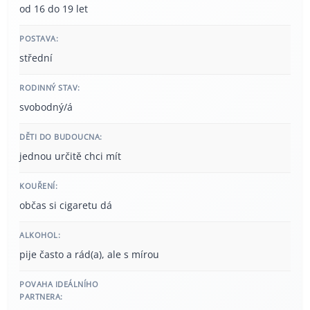
od 16 do 19 let
POSTAVA:
střední
RODINNÝ STAV:
svobodný/á
DĚTI DO BUDOUCNA:
jednou určitě chci mít
KOUŘENÍ:
občas si cigaretu dá
ALKOHOL:
pije často a rád(a), ale s mírou
POVAHA IDEÁLNÍHO
PARTNERA: