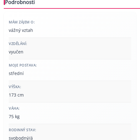
Podrobnosti
MÁM ZÁJEM O:
vážný vztah
VZDĚLÁNÍ:
vyučen
MOJE POSTAVA:
střední
VÝŠKA:
173 cm
VÁHA:
75 kg
RODINNÝ STAV:
svobodný/á