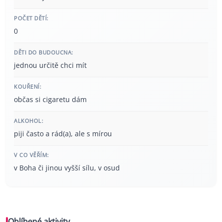
POČET DĚTÍ:
0
DĚTI DO BUDOUCNA:
jednou určitě chci mít
KOUŘENÍ:
občas si cigaretu dám
ALKOHOL:
piji často a rád(a), ale s mírou
V CO VĚŘÍM:
v Boha či jinou vyšší sílu, v osud
Oblíbené aktivity