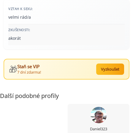
VZTAH K SEXU:
velmi rád/a
ZKUŠENOSTI:
akorát
🎁
Staň se VIP
Vyzkoušet
7 dní zdarma!
Další podobné profily
Daniel323