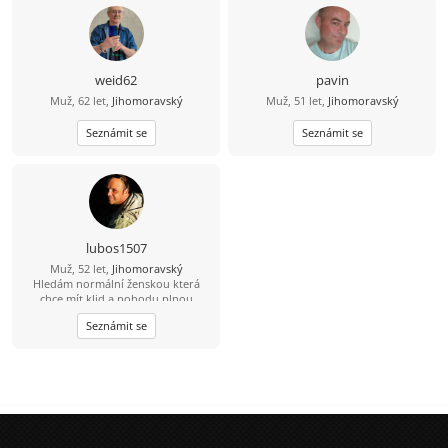
weid62
pavin
Muž, 62 let,
Jihomoravský
Muž, 51 let,
Jihomoravský
Seznámit se
Seznámit se
lubos1507
Muž, 52 let,
Jihomoravský
Hledám normální ženskou která
chce mít klid a pohodu plnou
smíchu. Hlavně ať nelže .
Seznámit se