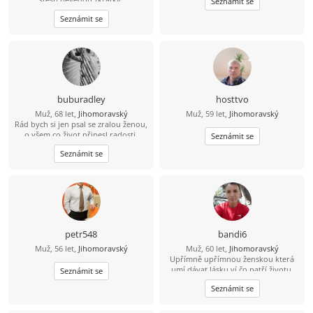
Seznámit se
Seznámit se
buburadley
hosttvo
Muž, 68 let,
Jihomoravský
Muž, 59 let,
Jihomoravský
Rád bych si jen psal se zralou ženou,
o všem co život přinesl radosti,
Seznámit se
zklamání - i o sexu a zkušenostech s
Seznámit se
partnery, Touhách a tajných
nesplněných přáních - zatím však jen
přítele na písmencích.
petr548
bandi6
Muž, 56 let,
Jihomoravský
Muž, 60 let,
Jihomoravský
Upřímně upřímnou ženskou která
umí dávat lásku ví čo patří životu,
Seznámit se
důležití spoločné sympatie spoločné
Seznámit se
úsměvem života.