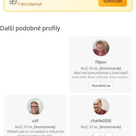
🎁
Vyzkoušet
7 dní zdarma!
Další podobné profily
filipov
Muž, 65 let,
Jihomoravský
Baví mě komunikovat s lidmi kteří
mají rády život přírodu svoji rodinu.
Mám rád činnost která potěší
Seznámit se
pomůže....
uzit
charlie2026
Muž, 55 let,
Jihomoravský
Muž, 53 let,
Jihomoravský
Hledam jen to co ostatni a vim,ze ke
stesti nevedou zkratky.