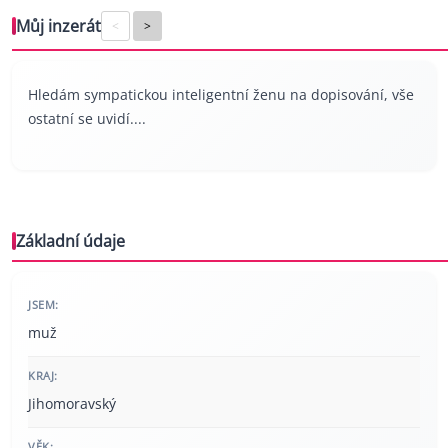
Můj inzerát
<
>
Hledám sympatickou inteligentní ženu na dopisování, vše
ostatní se uvidí....
Základní údaje
JSEM:
muž
KRAJ:
Jihomoravský
VĚK: