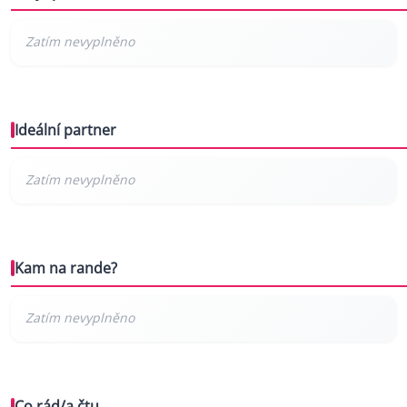
Ideální partner
Kam na rande?
Co rád/a čtu