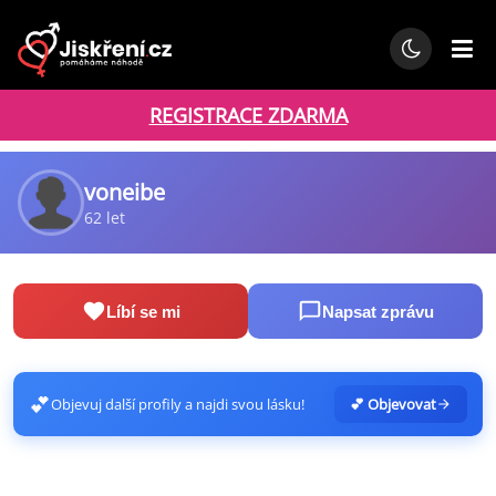
REGISTRACE ZDARMA
voneibe
62 let
Líbí se mi
Napsat zprávu
💕
Objevuj další profily a najdi svou lásku!
💕 Objevovat