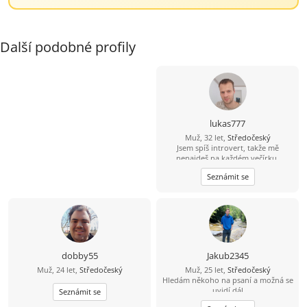
Další podobné profily
lukas777
Muž, 32 let,
Středočeský
Jsem spíš introvert, takže mě
nenajdeš na každém večírku.
Mnohem raději si užiju pohodový
Seznámit se
večer, procházku nebo hezký výlet.
Hledám holku, se kterou nám bude
dobře i v obyčejných chvílích. Když
si budeme rozumět, všechno ostatní
přijde samo
dobby55
Jakub2345
Muž, 24 let,
Středočeský
Muž, 25 let,
Středočeský
Hledám někoho na psaní a možná se
uvidí dál
Seznámit se