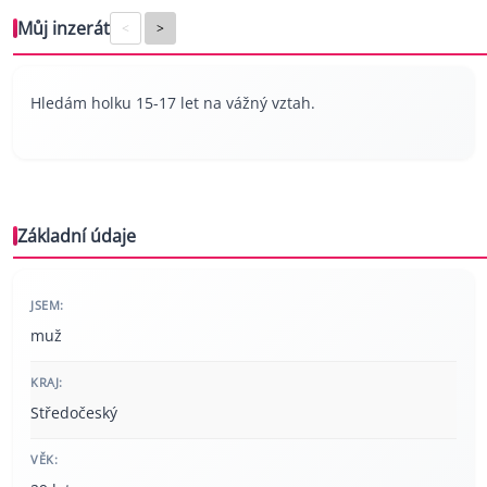
Můj inzerát
<
>
Hledám holku 15-17 let na vážný vztah.
Základní údaje
JSEM:
muž
KRAJ:
Středočeský
VĚK: