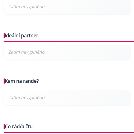
Ideální partner
Kam na rande?
Co rád/a čtu