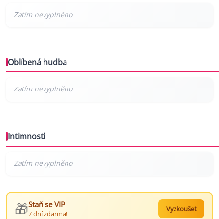
Oblíbená hudba
Intimnosti
🎁
Staň se VIP
Vyzkoušet
7 dní zdarma!