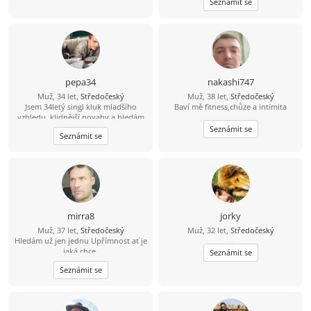
Seznámit se
pepa34
nakashi747
Muž, 34 let,
Středočeský
Muž, 38 let,
Středočeský
Jsem 34letý singl kluk mladšího
Baví mě fitness,chůze a intimita
vzhledu, klidnější povahy a hledám
hodnou ženu pro život. Mám rád
Seznámit se
Seznámit se
život, přírodu, sport a lidi se
smyslem pro humor. Hledáš
partnera s otevřeným srdcem na
celý život? Tak se mi prosím ozvi
kdykoliv. Omlouvám se, ale na
nabídky starších žen přes 35
nereaguji.....
mirra8
jorky
Muž, 37 let,
Středočeský
Muž, 32 let,
Středočeský
Hledám už jen jednu Upřímnost ať je
jaká chce.
Seznámit se
Seznámit se