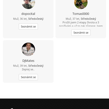
dopocital
Tomas0000
Muž, 36 let,
Středočeský
Muž, 37 let,
Středočeský
Prožil jsem 2 etapy života a 3
prožívám a už to tak zůstane. Jsem
Seznámit se
sám sebou a nenechám se změnit.
Seznámit se
Přednější je moje dítě, žiju už jen
pro ni. ŽENIT SE UŽ NECHCI, CHTĚL
BYCH SE SEZNÁMIT: SE SLEČNOU OD
18-35 LET, Z OKOLÍ JESENICE NEBO, Z
OKOLÍ JÍLOVÉHO U PRAHY NEBO, Z
OKOLÍ TÝNCE NAD SÁZAVOU
(neplatím si VIP tak mi třeba napište
svůj e-mail je to jednodušší)
DjMates
Muž, 39 let,
Středočeský
Zeptej se..
Seznámit se