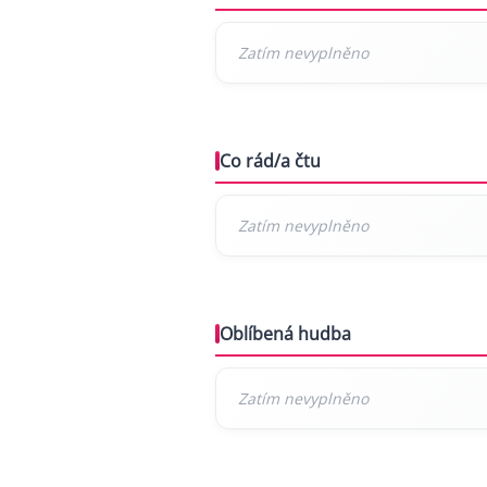
Co rád/a čtu
Oblíbená hudba