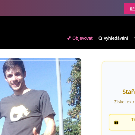
RE
💕 Objevovat
Vyhledávání
Staň
Získej ext
T