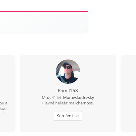
Kamil158
Muž, 41 let,
Moravskoslezský
lou a
Hlavně neřešit malichernosti.
okud
 pokud
Seznámit se