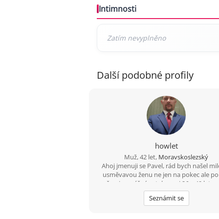
Intimnosti
Další podobné profily
howlet
Muž, 42 let,
Moravskoslezský
Ahoj jmenuji se Pavel, rád bych našel mi
usměvavou ženu ne jen na pokec ale p
možno i na vážný vztah mezi 26 a 49 lety,
budeš chtít ozvi se, budu moc rád
Seznámit se