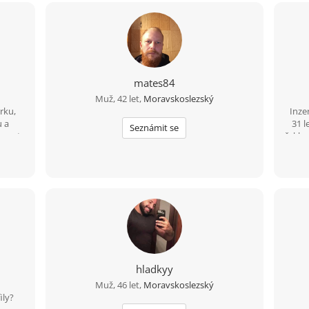
mates84
Muž, 42 let,
Moravskoslezský
rku,
Inze
u a
31 l
Seznámit se
sport
řekl 
em
s m
Takže
mé 
peč
kter
s
hladkyy
Muž, 46 let,
Moravskoslezský
ily?