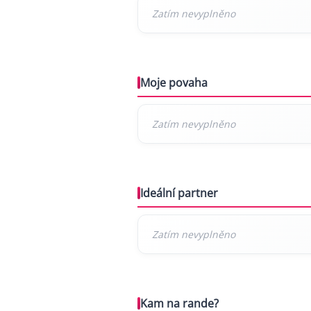
Moje povaha
Ideální partner
Kam na rande?