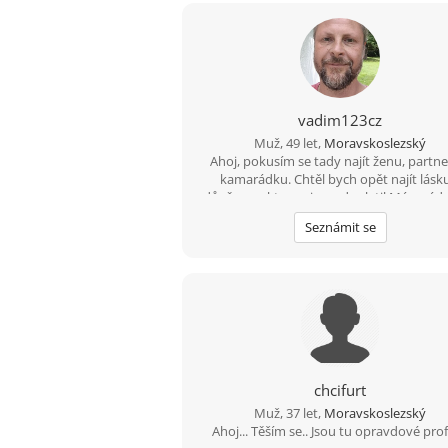
vadim123cz
Muž, 49 let,
Moravskoslezský
Ahoj, pokusím se tady najít ženu, partne
kamarádku. Chtěl bych opět najít lásk
důvěru na kterou jsem doplatil Mám rád 
zábavu,zahradu a povídání s portner
Seznámit se
chcifurt
Muž, 37 let,
Moravskoslezský
Ahoj... Těším se.. Jsou tu opravdové prof