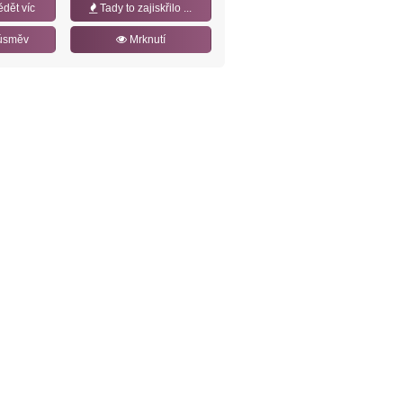
ědět víc
Tady to zajiskřilo ...
úsměv
Mrknutí