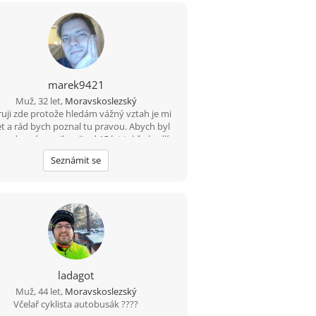
marek9421
Muž, 32 let,
Moravskoslezský
ruji zde protože hledám vážný vztah je mi
et a rád bych poznal tu pravou. Abych byl
pravdu mám epilepsii od 15 let takže bydlím
amkou v Havířově nemějte mi to za zlé.
Seznámit se
 prosím jen ty co to myslí vážně. Jinak mezi
koníčky patří čtení mangy a anime občas
ení (hlavně sladkého) Pokud jsi člověk s
ým se dá sednout normálně se sním bavit
mát a budovat vztah budu rád za tvou
odpověď.
ladagot
Muž, 44 let,
Moravskoslezský
Včelař cyklista autobusák ????