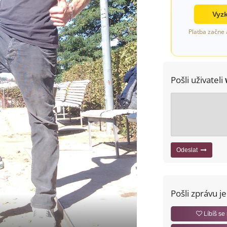
Vyzk
Platba začne 
Pošli uživateli
Odeslat
Pošli zprávu j
Líbíš se