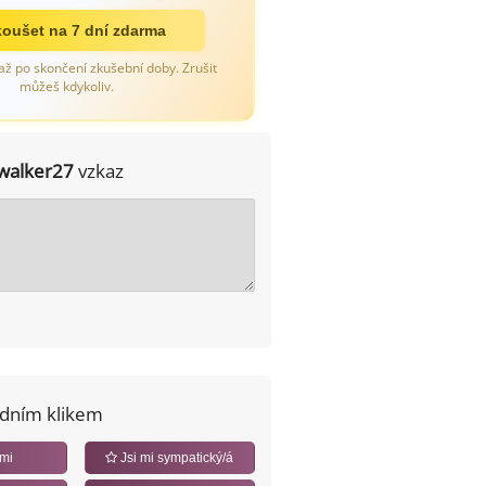
oušet na 7 dní zdarma
až po skončení zkušební doby. Zrušit
můžeš kdykoliv.
walker27
vzkaz
edním klikem
 mi
Jsi mi sympatický/á