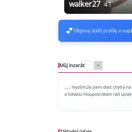
walker27
41
💕
Objevuj další profily a najd
Můj inzerát
<
>
..... myslím,že jsem dost chytrý n
a lidskou hloupost.Mám rád spole
Základní údaje