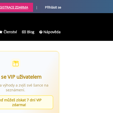
GISTRACE ZDARMA
|
Přihlásit se
Členství
Blog
Nápověda
 se VIP uživatelem
ra výhody a zvýš své šance na
seznámení.
eď můžeš získat 7 dní VIP
zdarma!