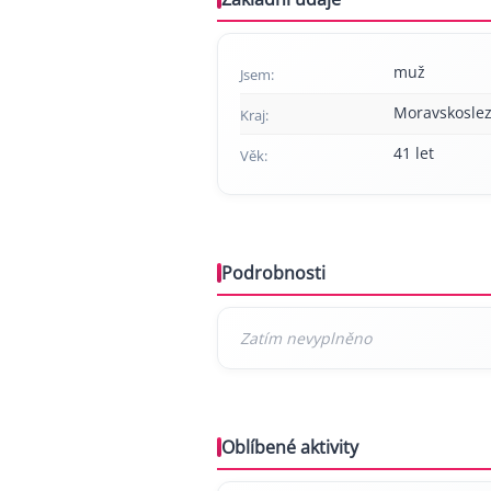
muž
Jsem:
Moravskoslez
Kraj:
41 let
Věk:
Podrobnosti
Oblíbené aktivity