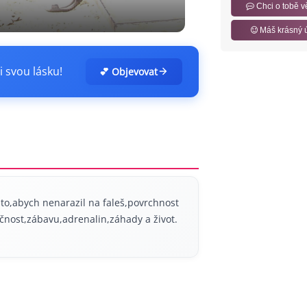
Chci o tobě v
Máš krásný 
i svou lásku!
💕 Objevovat
a to,abych nenarazil na faleš,povrchnost
čnost,zábavu,adrenalin,záhady a život.