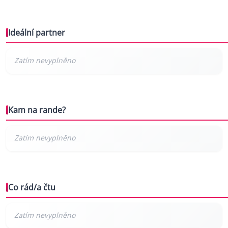
Ideální partner
Kam na rande?
Co rád/a čtu