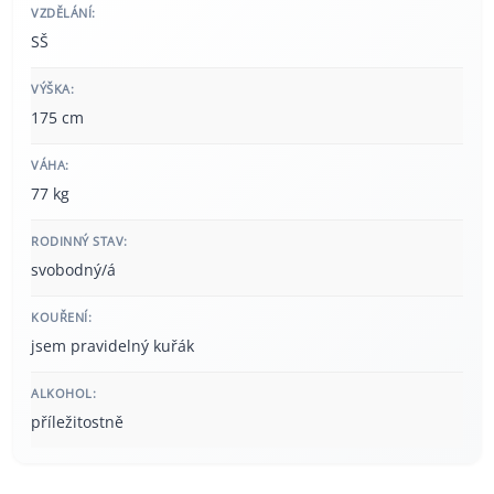
VZDĚLÁNÍ:
SŠ
VÝŠKA:
175 cm
VÁHA:
77 kg
RODINNÝ STAV:
svobodný/á
KOUŘENÍ:
jsem pravidelný kuřák
ALKOHOL:
příležitostně