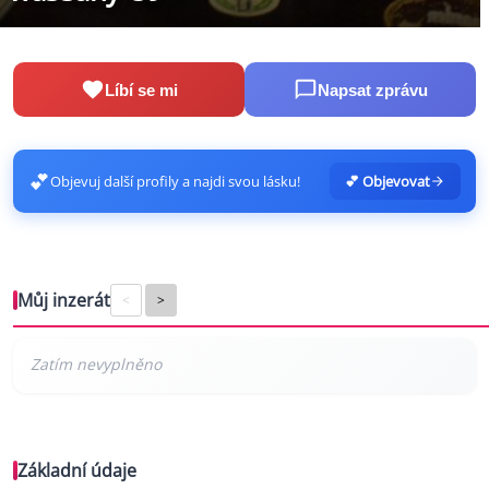
Líbí se mi
Napsat zprávu
💕
Objevuj další profily a najdi svou lásku!
💕 Objevovat
Můj inzerát
<
>
Základní údaje