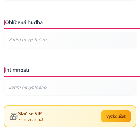
Oblíbená hudba
Intimnosti
🎁
Staň se VIP
Vyzkoušet
7 dní zdarma!