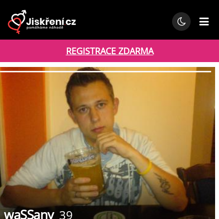
REGISTRACE ZDARMA
waSSany
39