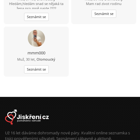
Hledám,hledám snad se nějaká ta
Mam rad zivot rodinu
žena pro mně najde ????
Seznámit se
Seznámit se
mmm000
Muž, 30 let,
Olomoucký
Seznámit se
Už 16 let dáváme dohromady nové páry. Kvalitní online seznamka s
tisíci prověřenými uživateli. Seznámení zábavně a aktivně.