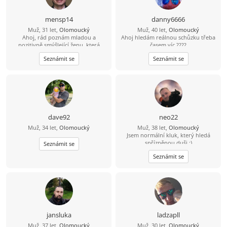
mensp14
danny6666
Muž, 31 let,
Olomoucký
Muž, 40 let,
Olomoucký
Ahoj, rád poznám mladou a
Ahoj hledám reálnou schůzku třeba
pozitivně smýšlející ženu, která
časem víc ????
nezkazí žádnou legraci.
Seznámit se
Seznámit se
dave92
neo22
Muž, 34 let,
Olomoucký
Muž, 38 let,
Olomoucký
Jsem normální kluk, který hledá
spřízněnou duši :)
Seznámit se
Seznámit se
jansluka
ladzapll
Muž, 37 let,
Olomoucký
Muž, 30 let,
Olomoucký