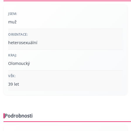
JSEM:
muž
ORIENTACE:
heterosexuální
KRAJ:
Olomoucký
VĚK:
39 let
Podrobnosti