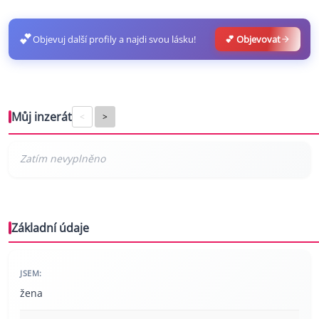
💕
Objevuj další profily a najdi svou lásku!
💕 Objevovat
Můj inzerát
<
>
Základní údaje
JSEM:
žena