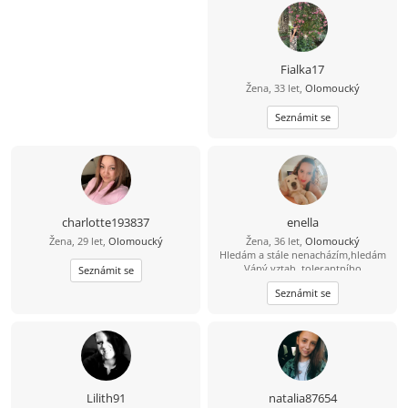
Fialka17
Žena, 33 let,
Olomoucký
Seznámit se
charlotte193837
enella
Žena, 29 let,
Olomoucký
Žena, 36 let,
Olomoucký
Hledám a stále nenacházím,hledám
Váný vztah ,tolerantního
Seznámit se
muže,pracujícího a hodného naopak
Seznámit se
mu mohu nabídnout svvé srdce a
svou Lásku !!!jen vážně!!Hledám i
nové přátelé,jak se říká kamarádů
není nikdy dost :o))
Lilith91
natalia87654