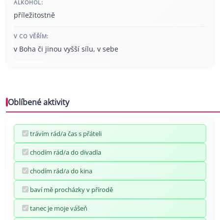
ALKOHOL:
příležitostně
V CO VĚŘÍM:
v Boha či jinou vyšší sílu, v sebe
Oblíbené aktivity
trávím rád/a čas s přáteli
chodím rád/a do divadla
chodím rád/a do kina
baví mě procházky v přírodě
tanec je moje vášeň