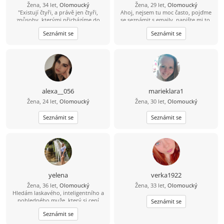
Žena, 34 let,
Olomoucký
Žena, 29 let,
Olomoucký
"Existují čtyři, a právě jen čtyři,
Ahoj, nejsem tu moc často, pojďme
způsoby, kterými přicházíme do
se seznámit s emaily, napište mi to,
kontaktu s okolním světem. A jsme
ráda bych tam o sobě řekla.
Seznámit se
Seznámit se
oceňováni a hodnoceni právě podle
těchto čtyř kritérií: co děláme, jak
vypadáme, co říkáme a jak to
říkáme." :))
alexa__056
marieklara1
Žena, 24 let,
Olomoucký
Žena, 30 let,
Olomoucký
Seznámit se
Seznámit se
yelena
verka1922
Žena, 36 let,
Olomoucký
Žena, 33 let,
Olomoucký
Hledám laskavého, inteligentního a
pohledného muže, který si cení
Seznámit se
upřímnosti a miluje pohodlí.
Seznámit se