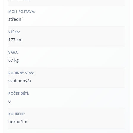
MOJE POSTAVA:
střední
VÝŠKA:
177 cm
VÁHA:
67 kg
RODINNÝ STAV:
svobodný/á
POČET DĚTÍ:
0
KOUŘENÍ:
nekouřím