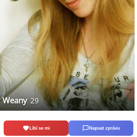
Weany
29
Líbí se mi
Napsat zprávu