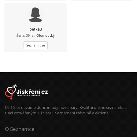
petka3
Žena, 39 let,
Olomoucký
Seznámit se
Už 16 let dáváme dohromady nové páry. Kvalitní online seznamka s
tisíci prověřenými uživateli. Seznámení zábavně a aktivně.
O Seznamce