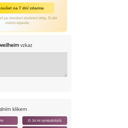
oušet na 7 dní zdarma
až po skončení zkušební doby. Zrušit
můžeš kdykoliv.
weilheim
vzkaz
edním klikem
 mi
Jsi mi sympatický/á