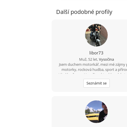
Další podobné profily
libor73
Muž, 52 let,
Vysočina
Jsem duchem motorkář, mezi mé zájmy p
motorky, rocková hudba, sport a příro
Hledám ženu z Vysočiny, která by ráda tr
čas na vesnici.
Seznámit se