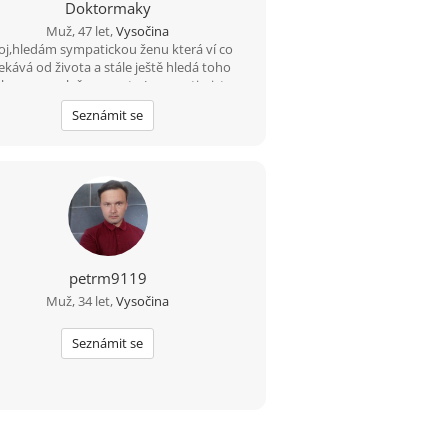
Doktormaky
Muž, 47 let,
Vysočina
oj,hledám sympatickou ženu která ví co
ekává od života a stále ještě hledá toho
ho pro společnou cestu.Jsem optimista a
věřím že někde jsi...
Seznámit se
petrm9119
Muž, 34 let,
Vysočina
Seznámit se