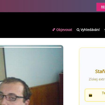
RE
💕 Objevovat
Vyhledávání
Staň
Získej ext
T