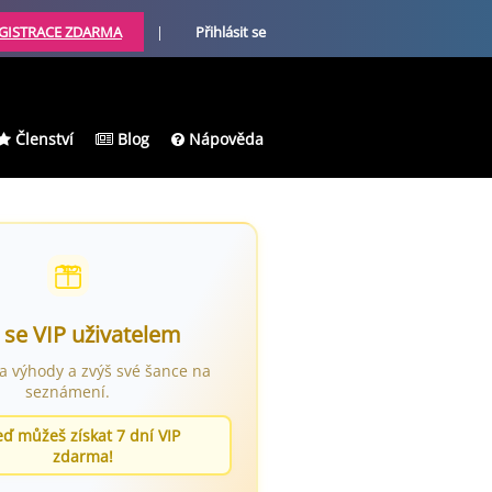
GISTRACE ZDARMA
|
Přihlásit se
Členství
Blog
Nápověda
 se VIP uživatelem
ra výhody a zvýš své šance na
seznámení.
eď můžeš získat 7 dní VIP
zdarma!