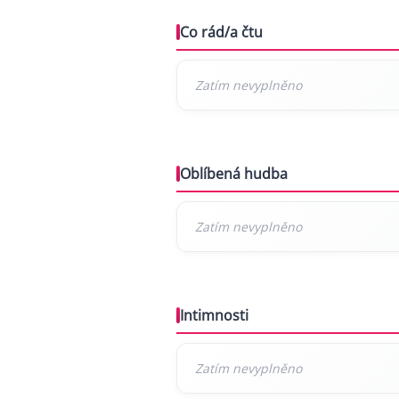
Co rád/a čtu
Oblíbená hudba
Intimnosti