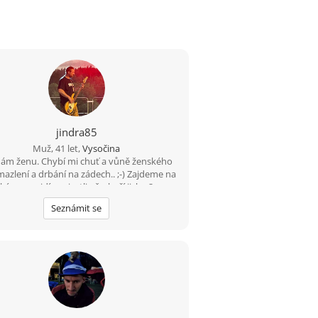
jindra85
Muž, 41 let,
Vysočina
ám ženu. Chybí mi chuť a vůně ženského
 mazlení a drbání na zádech.. ;-) Zajdeme na
kávu a uvidíme, jestli přeskočí jiskra?
Seznámit se