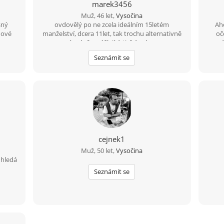
marek3456
Muž, 46 let,
Vysočina
sný
ovdovělý po ne zcela ideálním 15letém
Ah
nové
manželství, dcera 11let, tak trochu alternativně
oč
a pronárodně smýšlející, tj. fráze konzum a
prvé
úspěch již se mě tak úplně netýkají, přírodu a
Seznámit se
výlety milující, místem nynějšího pobytu se
zcela vázán necítím, uvítám ženu trochu
otevřené mysli
cejnek1
Muž, 50 let,
Vysočina
 hledá
Seznámit se