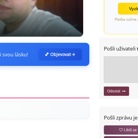
Vyzk
Platba začne 
Pošli uživateli
i svou lásku!
💕 Objevovat
Odeslat
Pošli zprávu j
Líbíš se