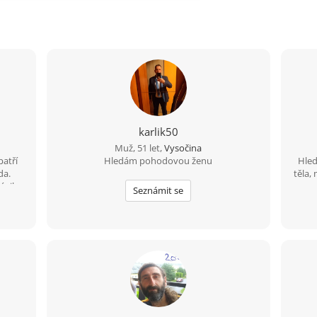
karlik50
Muž, 51 let,
Vysočina
atří
Hledám pohodovou ženu
Hled
da.
těla,
ávila
Seznámit se