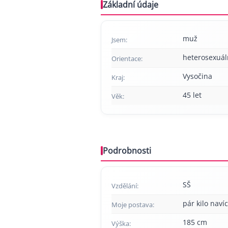
Základní údaje
muž
Jsem:
heterosexuál
Orientace:
Vysočina
Kraj:
45 let
Věk:
Podrobnosti
SŠ
Vzdělání:
pár kilo navíc
Moje postava:
185 cm
Výška: