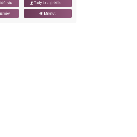
ědět víc
Tady to zajiskřilo ...
úsměv
Mrknutí