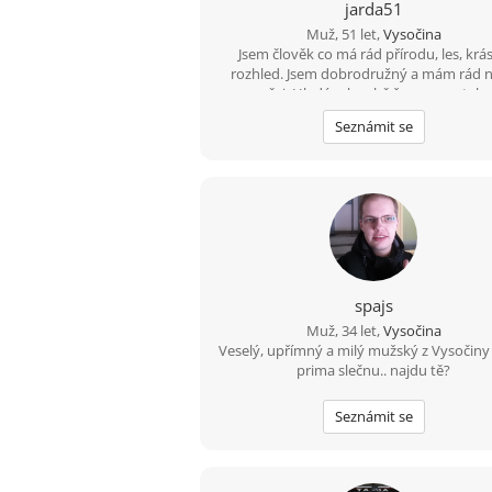
jarda51
Muž, 51 let,
Vysočina
Jsem člověk co má rád přírodu, les, krá
rozhled. Jsem dobrodružný a mám rád 
věci. Hledám k sobě ženu na vztah.
Seznámit se
spajs
Muž, 34 let,
Vysočina
Veselý, upřímný a milý mužský z Vysočiny
prima slečnu.. najdu tě?
Seznámit se