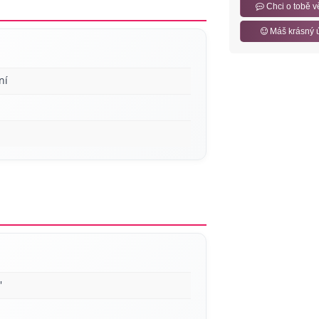
Chci o tobě v
Máš krásný 
ní
'