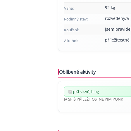
92 kg
Váha:
rozvedený/á
Rodinný stav:
jsem pravide
Kouření:
příležitostně
Alkohol:
Oblíbené aktivity
píši si svůj blog
JA SPIŠ PŘÍLEŽITOSTNE PIM PONK