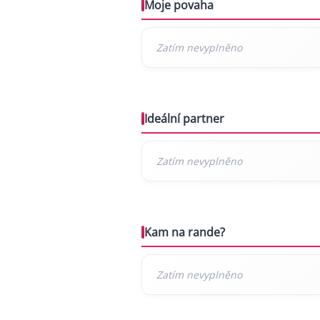
Moje povaha
Ideální partner
Kam na rande?