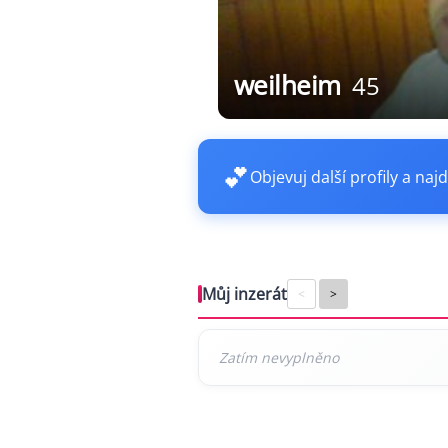
weilheim
45
💕
Objevuj další profily a najd
Můj inzerát
<
>