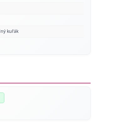
lný kuřák