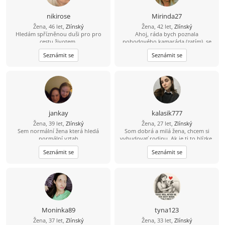
nikirose
Mirinda27
Žena, 46 let,
Zlínský
Žena, 42 let,
Zlínský
Hledám spřízněnou duši pro pro
Ahoj, ráda bych poznala
cestu životem.
pohodového kamaráda (zatím), se
kterým můžu probrat snad úplně
Seznámit se
Seznámit se
všechno :), najde se takový? :)
jankay
kalasik777
Žena, 39 let,
Zlínský
Žena, 27 let,
Zlínský
Sem normální žena která hledá
Som dobrá a milá žena, chcem si
normální vztah
vybudovať rodinu. Ak je ti to blízke,
poďme sa zoznámiť.
Seznámit se
Seznámit se
Moninka89
tyna123
Žena, 37 let,
Zlínský
Žena, 33 let,
Zlínský