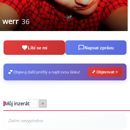
werr
36
Líbí se mi
Napsat zprávu
💕
Objevuj další profily a najdi svou lásku!
💕 Objevovat
Můj inzerát
<
>