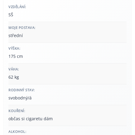
VZDĚLÁNÍ:
SŠ
MOJE POSTAVA:
střední
VÝŠKA:
175 cm
VÁHA:
62 kg
RODINNÝ STAV:
svobodný/á
KOUŘENÍ:
občas si cigaretu dám
ALKOHOL: