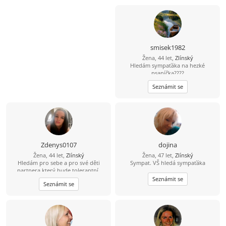
smisek1982
Žena, 44 let,
Zlínský
Hledám sympaťáka na hezké
psaníčka????
Seznámit se
Zdenys0107
dojina
Žena, 44 let,
Zlínský
Žena, 47 let,
Zlínský
Hledám pro sebe a pro své děti
Sympat. VŠ hledá sympaťáka
partnera,který bude tolerantní,
veselý,pohodový ,a který nás bude
Seznámit se
Seznámit se
mít rad...