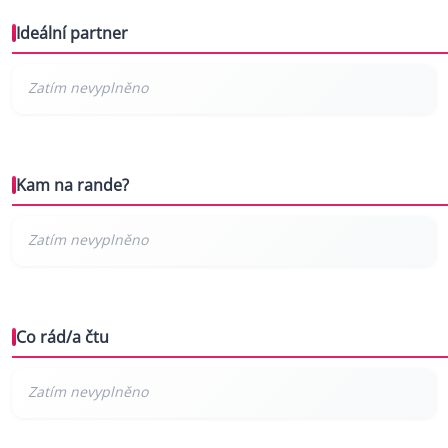
Ideální partner
Kam na rande?
Co rád/a čtu