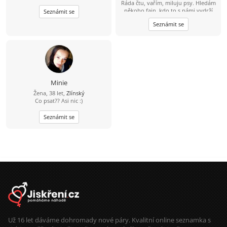
Ráda čtu, vařím, miluju psy. Hledám
někoho fajn, kdo to s námi vydrží
Seznámit se
???? a jen tak se nezalekne
Seznámit se
Minie
Žena, 38 let,
Zlínský
Co psat?? Asi nic :)
Seznámit se
Už 16 let dáváme dohromady nové páry. Kvalitní online seznamka s