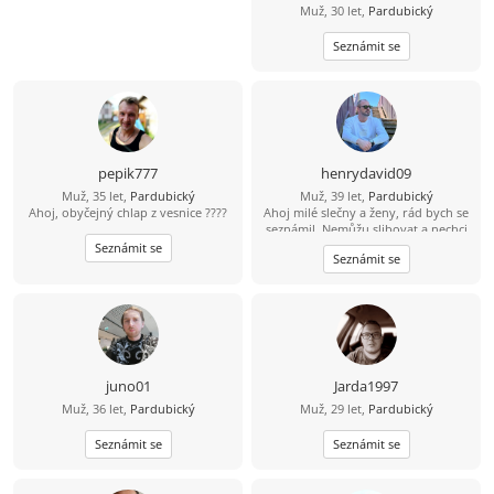
Muž, 30 let,
Pardubický
Seznámit se
pepik777
henrydavid09
Muž, 35 let,
Pardubický
Muž, 39 let,
Pardubický
Ahoj, obyčejný chlap z vesnice ????
Ahoj milé slečny a ženy, rád bych se
seznámil. Nemůžu slibovat a nechci
hory doly a modré z nebes. To, jaký
Seznámit se
Seznámit se
vztah se časem vyvine, ukáže až
osobní schůzka a čas. Jsem
svobodný, bezdětný a pracující –
možná o něco víc, než je normální.
Rád jezdím a trávím čas u vody,
paddleboard mám v oblibě atd.
Mám rád procházky, výlety autem,
případně bych rád někdy i
juno01
Jarda1997
zakempoval a podle možností
Muž, 36 let,
Pardubický
Muž, 29 let,
Pardubický
přenocoval v přírodě v autě. Mám
rád hudbu, ta mi dává energii. Z
Seznámit se
filmů mě baví sci-fi, fantasy,
Seznámit se
dobrodružné a podle skutečné
události – zkrátka asi všechno kromě
hororů, ty mě nebaví. Pokud máš