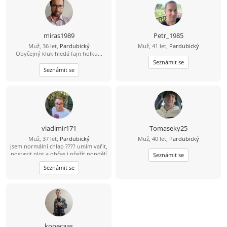
další otázky a chtěla by ses seznámit,
budu rád. Zatím ahoj .
miras1989
Petr_1985
Muž, 36 let,
Pardubický
Muž, 41 let,
Pardubický
Obyčejný kluk hledá fajn holku...
Seznámit se
Seznámit se
vladimir171
Tomaseky25
Muž, 37 let,
Pardubický
Muž, 40 let,
Pardubický
Jsem normální chlap ???? umím vařit,
postavit plot a občas i přežít pondělí
Seznámit se
????
Seznámit se
kopecaas