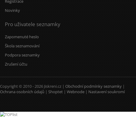
Registrace
Novinky
Pro uživatele seznamky
Zapomenuté heslo
Škola seznamování
Podpora seznamky
Zrušení účtu
Copyright © 2010 - 2026 Jiskreni.cz |
Obchodní podmínky seznamky
|
Ochrana osobních údajů
|
Shoptet
|
Webnode
|
Nastavení soukromí