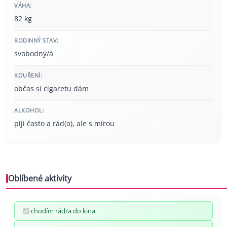
VÁHA:
82 kg
RODINNÝ STAV:
svobodný/á
KOUŘENÍ:
občas si cigaretu dám
ALKOHOL:
piji často a rád(a), ale s mírou
Oblíbené aktivity
chodím rád/a do kina