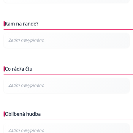
Kam na rande?
Co rád/a čtu
Oblíbená hudba