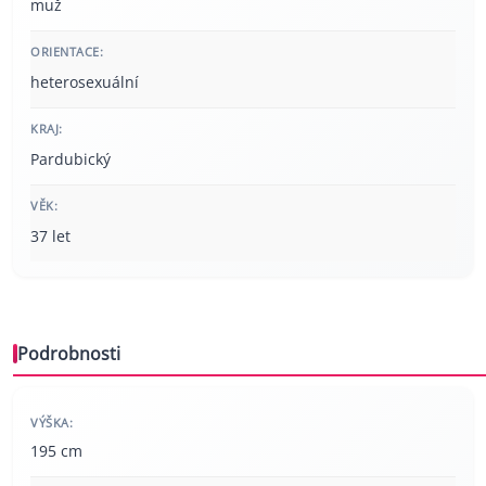
muž
ORIENTACE:
heterosexuální
KRAJ:
Pardubický
VĚK:
37 let
Podrobnosti
VÝŠKA:
195 cm