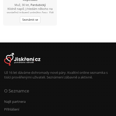
Muž, 30 let,
Pardubický
Klidně napiš ;) hledám někoho na
společný trávení volnýho času. Dál
se uvidí podle sympatií. Inteligentní
Seznámit se
pohodář, rád sportuju, rád si přečtu
knížku.
Už 16 let dáváme dohromady nové páry. Kvalitní online seznamka s
tisíci prověřenými uživateli. Seznámení zábavně a aktivně.
O Seznamce
Najít partnera
Přihlášení