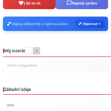
Líbí se mi
Napsat zprávu
💕
Objevuj další profily a najdi svou lásku!
💕 Objevovat
Můj inzerát
<
>
Základní údaje
JSEM: