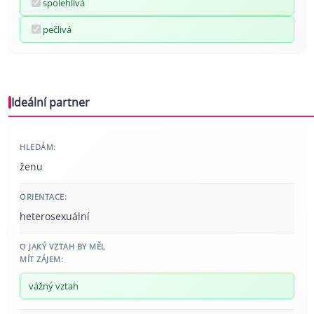
spolehlivá
pečlivá
Ideální partner
HLEDÁM:
ženu
ORIENTACE:
heterosexuální
O JAKÝ VZTAH BY MĚL
MÍT ZÁJEM:
vážný vztah