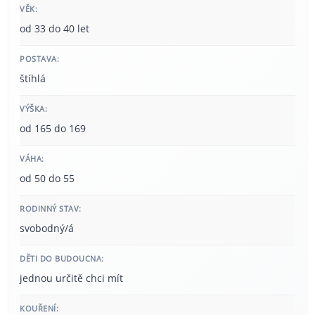
VĚK:
od 33 do 40 let
POSTAVA:
štíhlá
VÝŠKA:
od 165 do 169
VÁHA:
od 50 do 55
RODINNÝ STAV:
svobodný/á
DĚTI DO BUDOUCNA:
jednou určitě chci mít
KOUŘENÍ: