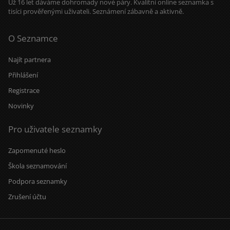
Už 16 let dáváme dohromady nové páry. Kvalitní online seznamka s
tisíci prověřenými uživateli. Seznámení zábavně a aktivně.
O Seznamce
Najít partnera
Přihlášení
Registrace
Novinky
Pro uživatele seznamky
Zapomenuté heslo
Škola seznamování
Podpora seznamky
Zrušení účtu