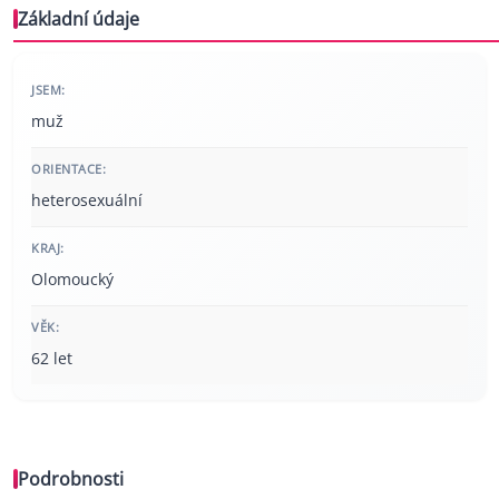
Základní údaje
JSEM:
muž
ORIENTACE:
heterosexuální
KRAJ:
Olomoucký
VĚK:
62 let
Podrobnosti