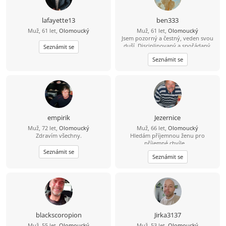
když to bude fungovat tak i častěji,
nebo i společné žití. Žijme TEĎ,
minuty se vlečou, ale roky
lafayette13
ben333
nenávratně utíkají,,,
Muž, 61 let,
Olomoucký
Muž, 61 let,
Olomoucký
Jsem pozorný a čestný, veden svou
duší. Disciplinovaný a spořádaný.
Seznámit se
Umím pilotovat letadlo, pokud bys
Seznámit se
chtěl letět se mnou. Roky bolesti a
vytrvalosti vybudovaly to, kým jsem
dnes… Doufám, že zde potkám svou
spřízněnou duši.
empirik
Jezernice
Muž, 72 let,
Olomoucký
Muž, 66 let,
Olomoucký
Zdravím všechny.
Hledám příjemnou ženu pro
příjemné chvíle....
Seznámit se
Seznámit se
blackscoropion
Jirka3137
Muž, 55 let,
Olomoucký
Muž, 53 let,
Olomoucký