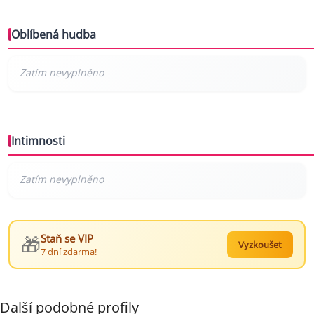
Oblíbená hudba
Intimnosti
🎁
Staň se VIP
Vyzkoušet
7 dní zdarma!
Další podobné profily