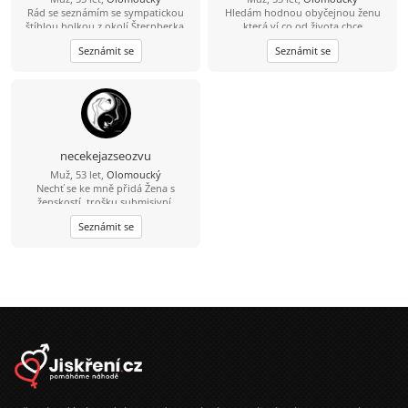
Rád se seznámím se sympatickou
Hledám hodnou obyčejnou ženu
štíhlou holkou z okolí Šternberka.
,která ví co od života chce.
Pokud máš zájem napiš. Stačí
Seznámit se
Seznámit se
zkopírovat mé jméno zavináč
seznam.
necekejazseozvu
Muž, 53 let,
Olomoucký
Nechť se ke mně přidá Žena s
ženskostí, trošku submisivní,
malinko rozpustilá... K trvalému,
Seznámit se
pikantnímu, rodinnému vztahu
míříme.