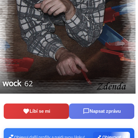
wock
62
Líbí se mi
Napsat zprávu
💕
Objevuj další profily a najdi svou lásku!
💕 Objevovat