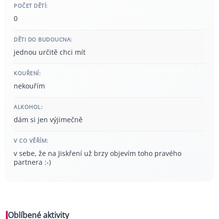
POČET DĚTÍ:
0
DĚTI DO BUDOUCNA:
jednou určitě chci mít
KOUŘENÍ:
nekouřím
ALKOHOL:
dám si jen výjimečně
V CO VĚŘÍM:
v sebe, že na Jiskření už brzy objevím toho pravého
partnera :-)
Oblíbené aktivity