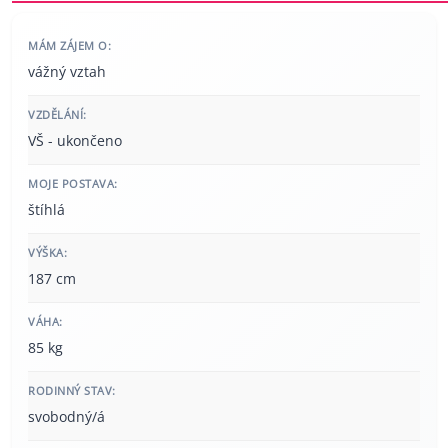
MÁM ZÁJEM O:
vážný vztah
VZDĚLÁNÍ:
VŠ - ukončeno
MOJE POSTAVA:
štíhlá
VÝŠKA:
187 cm
VÁHA:
85 kg
RODINNÝ STAV:
svobodný/á