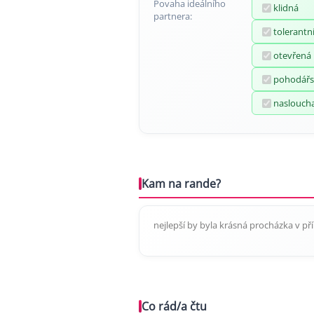
Povaha ideálního
klidná
partnera:
tolerantn
otevřená
pohodářs
naslouch
Kam na rande?
nejlepší by byla krásná procházka v pří
Co rád/a čtu