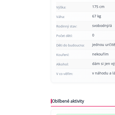
175 cm
Výška:
67 kg
Váha:
svobodný/á
Rodinný stav:
0
Počet dětí:
jednou určitě
Děti do budoucna:
nekouřím
Kouření:
dám si jen v
Alkohol:
v náhodu a l
V co věřím:
Oblíbené aktivity