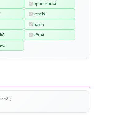
optimistická
í
veselá
bavící
ká
věrná
avá
rodě :)