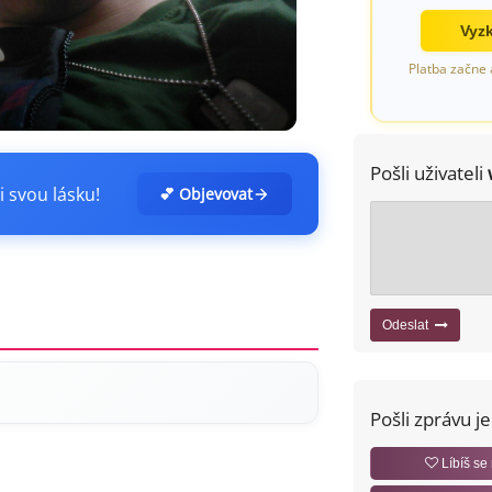
Vyzk
Platba začne 
Pošli uživateli
i svou lásku!
💕 Objevovat
Odeslat
Pošli zprávu j
Líbíš se