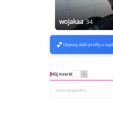
wojakaa
34
💕
Objevuj další profily a najd
Můj inzerát
<
>