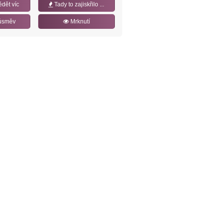
ědět víc
Tady to zajiskřilo ...
úsměv
Mrknutí