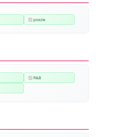
poezie
R&B