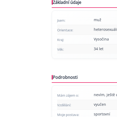
Základní údaje
muž
Jsem:
heterosexuál
Orientace:
Vysočina
Kraj:
34 let
Věk:
Podrobnosti
nevím, ještě 
Mám zájem o:
vyučen
Vzdělání:
sportovní
Moje postava: