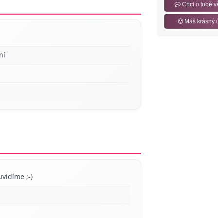
Chci o tobě v
Máš krásný 
ní
uvidíme ;-)