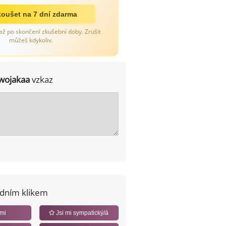
oušet na 7 dní zdarma
až po skončení zkušební doby. Zrušit
můžeš kdykoliv.
wojakaa
vzkaz
edním klikem
 mi
Jsi mi sympatický/á