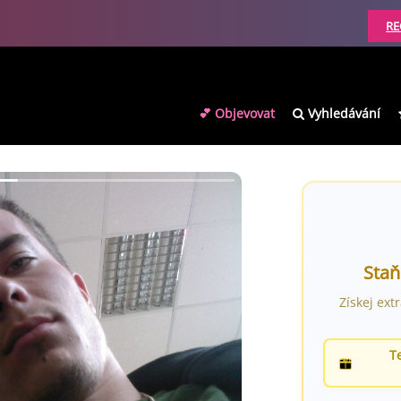
RE
💕 Objevovat
Vyhledávání
Staň
Získej ext
T