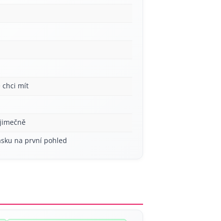
 chci mít
ýjimečně
ásku na první pohled