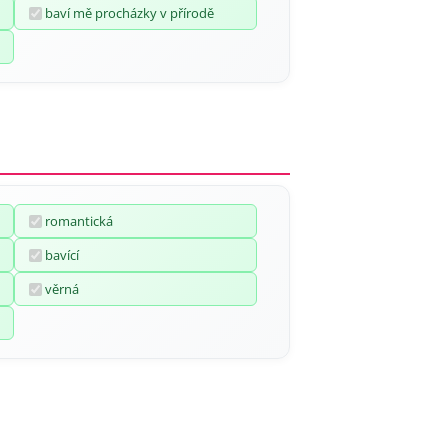
baví mě procházky v přírodě
romantická
bavící
věrná