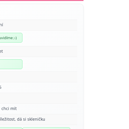
ní
uvidíme ;-)
et
5
 chci mít
íležitost, dá si skleničku