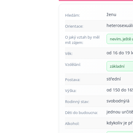
ženu
Hledám:
heterosexuál
Orientace:
O jaký vztah by měl
nevím, ještě 
mít zájem:
od 16 do 19 l
Věk:
Vzdělání:
základní
střední
Postava:
od 150 do 16
Výška:
svobodný/á
Rodinný stav:
jednou určitě
Děti do budoucna:
kdykoliv je př
Alkohol: