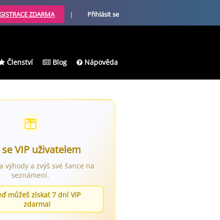
GISTRACE ZDARMA
|
Přihlásit se
Členství
Blog
Nápověda
 se VIP uživatelem
ra výhody a zvýš své šance na
seznámení.
eď můžeš získat 7 dní VIP
zdarma!