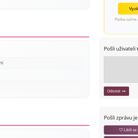
Vyzk
Platba začne 
Pošli uživateli
ní
Odeslat
Pošli zprávu j
Líbíš se