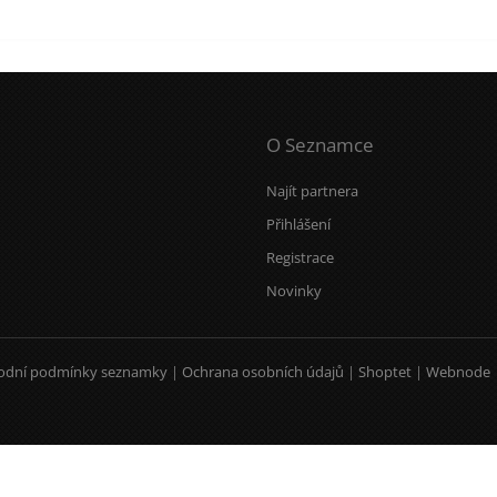
O Seznamce
Najít partnera
Přihlášení
Registrace
Novinky
odní podmínky seznamky
|
Ochrana osobních údajů
|
Shoptet
|
Webnode