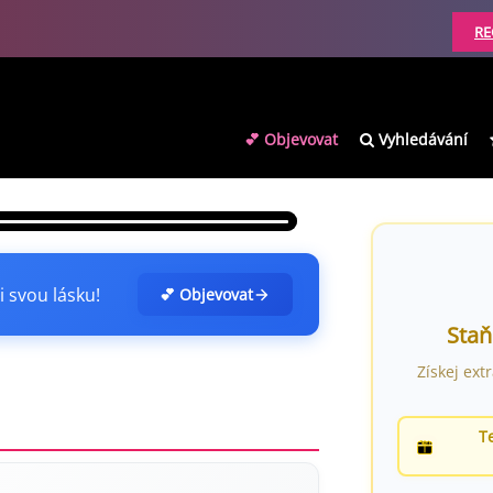
RE
💕 Objevovat
Vyhledávání
i svou lásku!
💕 Objevovat
Staň
Získej ext
T