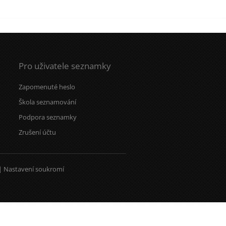
Pro uživatele seznamky
Zapomenuté heslo
Škola seznamování
Podpora seznamky
Zrušení účtu
|
Nastavení soukromí