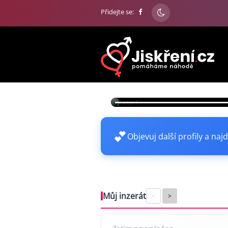
Přidejte se:
wowz2010
33
💕
Objevuj další profily a najd
Můj inzerát
<
>