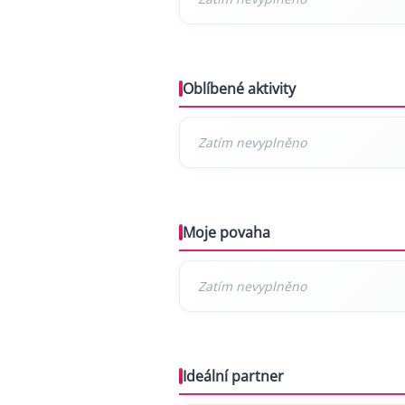
Oblíbené aktivity
Moje povaha
Ideální partner