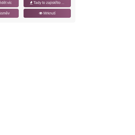
ědět víc
Tady to zajiskřilo ...
úsměv
Mrknutí