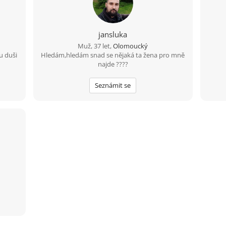
jansluka
Muž, 37 let,
Olomoucký
u duši
Hledám,hledám snad se nějaká ta žena pro mně
najde ????
Seznámit se