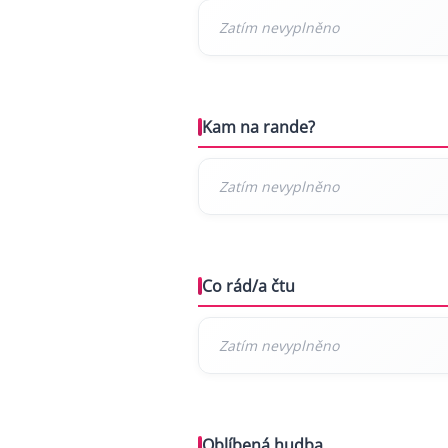
Kam na rande?
Co rád/a čtu
Oblíbená hudba