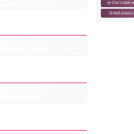
Chci o tobě v
Máš krásný 