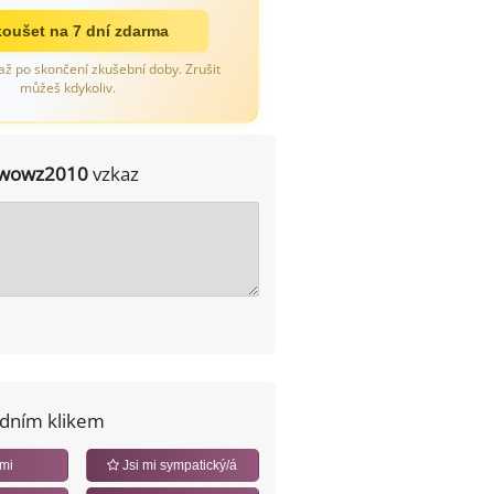
oušet na 7 dní zdarma
až po skončení zkušební doby. Zrušit
můžeš kdykoliv.
wowz2010
vzkaz
edním klikem
 mi
Jsi mi sympatický/á