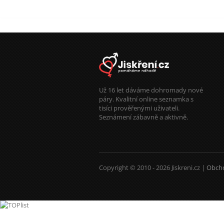
Už 16 let dáváme dohromady nové
páry. Kvalitní online seznamka s
tisíci prověřenými uživateli.
Seznámení zábavně a aktivně.
Copyright © 2010 - 2026 Jiskreni.cz |
Obch