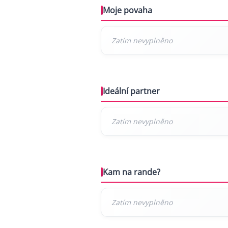
Moje povaha
Ideální partner
Kam na rande?