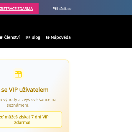
GISTRACE ZDARMA
|
Přihlásit se
Členství
Blog
Nápověda
 se VIP uživatelem
ra výhody a zvýš své šance na
seznámení.
eď můžeš získat 7 dní VIP
zdarma!