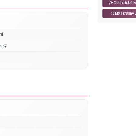
Chci o tobě v
Máš krásný 
ní
ský