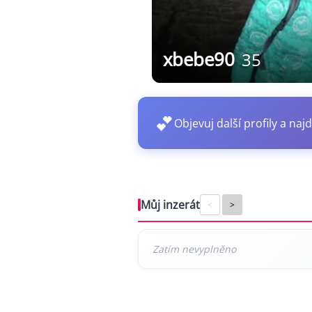
xbebe90
35
💕
Objevuj další profily a najd
Můj inzerát
<
>