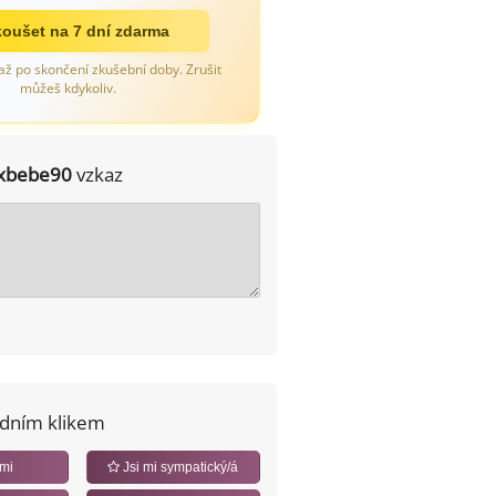
oušet na 7 dní zdarma
až po skončení zkušební doby. Zrušit
můžeš kdykoliv.
xbebe90
vzkaz
edním klikem
 mi
Jsi mi sympatický/á