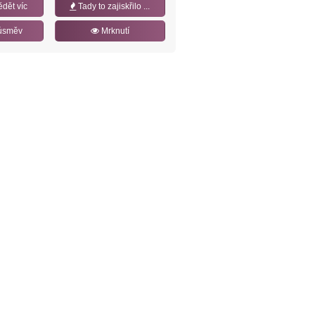
ědět víc
Tady to zajiskřilo ...
úsměv
Mrknutí