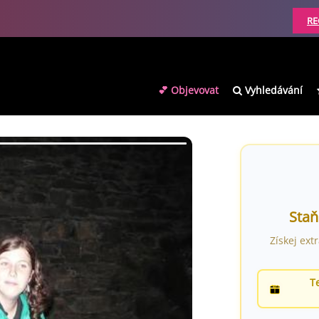
RE
💕 Objevovat
Vyhledávání
Staň
Získej ext
T