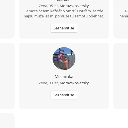
Žena, 35 let,
Moravskoslezský
Samota časem každého omrzí. Doufám, že zde
R
najdu muže jež mi pomuže tu samotu odehnat.
nenáv
lá
Seznámit se
Misininka
Žena, 33 let,
Moravskoslezský
Seznámit se