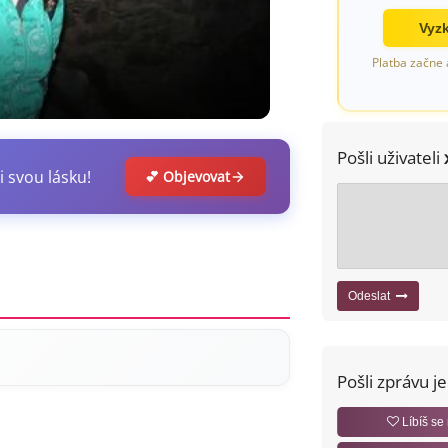
Vyzk
Platba začne 
Pošli uživateli
i svou lásku!
💕 Objevovat
Odeslat
Pošli zprávu j
Líbíš se