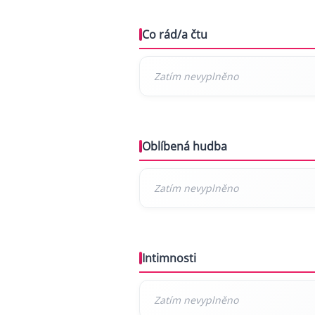
Co rád/a čtu
Oblíbená hudba
Intimnosti